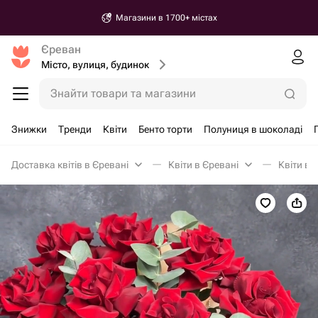
Магазини в 1700+ містах
Єреван
Місто, вулиця, будинок
Знайти товари та магазини
Знижки
Тренди
Квіти
Бенто торти
Полуниця в шоколаді
Доставка квітів в Єревані
Квіти в Єревані
Квіти в 