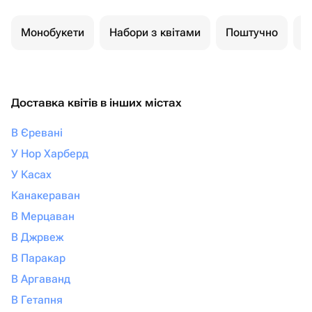
Монобукети
Набори з квітами
Поштучно
К
Доставка квітів в інших містах
В Єревані
У Нор Харберд
У Касах
Канакераван
В Мерцаван
В Джрвеж
В Паракар
В Аргаванд
В Гетапня