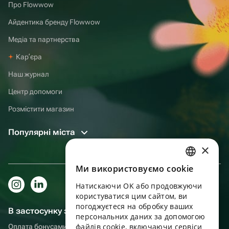
Про Flowwow
Айдентика бренду Flowwow
Медіа та партнерства
Карʼєра
Наш журнал
Центр допомоги
Розмістити магазин
Популярні міста
×
Ми використовуємо cookie
RUSSIAN
Натискаючи OK або продовжуючи
ENGLISH
користуватися цим сайтом, ви
UKRAINIAN
погоджуєтеся на обробку ваших
В застосунку зручніше!
персональних даних за допомогою
PORTUGUESE
файлів cookie, включаючи сервіси
Оплата бонусами, самовивіз, зручний чат підтримки