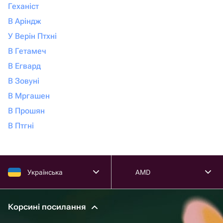
Геханіст
В Аріндж
У Верін Птхні
В Гетамеч
В Егвард
В Зовуні
В Мргашен
В Прошян
В Птгні
Українська
AMD
Корсині посилання