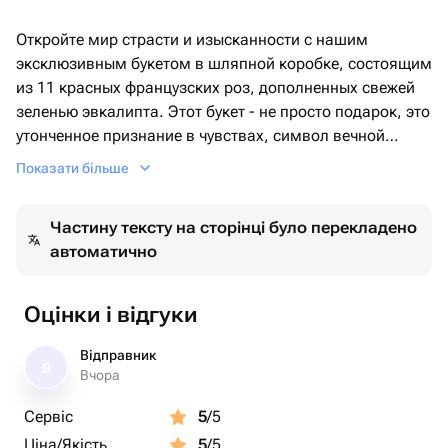
Откройте мир страсти и изысканности с нашим
эксклюзивным букетом в шляпной коробке, состоящим
из 11 красных французских роз, дополненных свежей
зеленью эвкалипта. Этот букет - не просто подарок, это
утонченное признание в чувствах, символ вечной
любви и восхищения.❤️
Показати більше
Частину тексту на сторінці було перекладено
автоматично
Оцінки і відгуки
Відправник
В
Вчора
Сервіс
5
/5
Ціна/Якість
5
/5