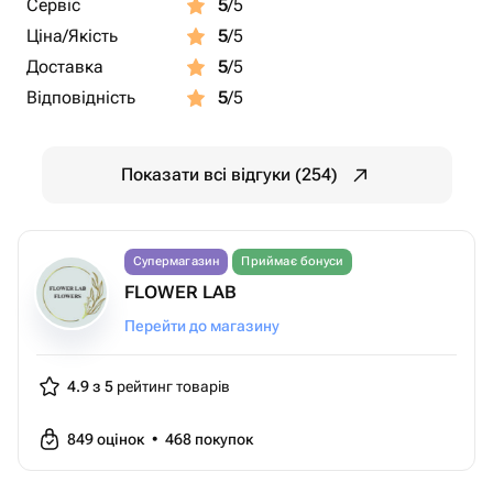
Сервіс
5
/5
Ціна/Якість
5
/5
Доставка
5
/5
Відповідність
5
/5
Показати всі відгуки (254)
Супермагазин
Приймає бонуси
FLOWER LAB
Перейти до магазину
4.9 з 5
рейтинг товарів
849
оцінок
•
468
покупок