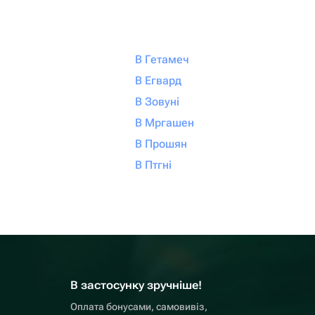
В Гетамеч
В Егвард
В Зовуні
В Мргашен
В Прошян
В Птгні
В застосунку зручніше!
Оплата бонусами, самовивіз,