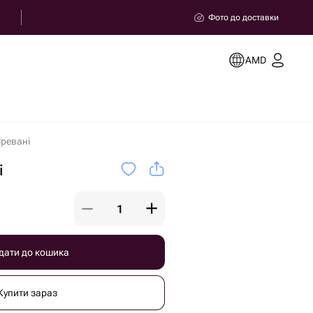
Фото до доставки
AMD
Єревані
і
дати до кошика
Купити зараз