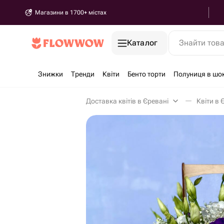
Магазини в 1700+ містах
Каталог
Знайти тов
Знижки
Тренди
Квіти
Бенто торти
Полуниця в шо
Доставка квітів в Єревані
Квіти в 