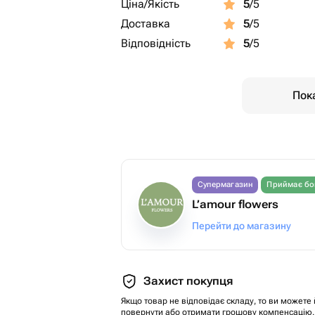
Ціна/Якість
5
/5
Доставка
5
/5
Відповідність
5
/5
Пока
Супермагазин
Приймає бо
L’amour flowers
Перейти до магазину
Захист покупця
Якщо товар не відповідає складу, то ви можете 
повернути або отримати грошову компенсацію.