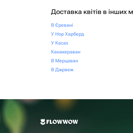
Доставка квітів в інших м
В Єревані
У Нор Харберд
У Касах
Канакераван
В Мерцаван
В Джрвеж