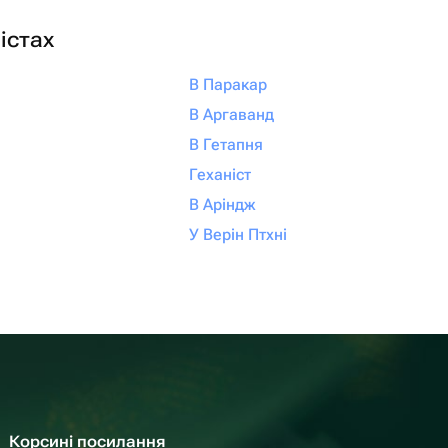
істах
В Паракар
В Аргаванд
В Гетапня
Геханіст
В Аріндж
У Верін Птхні
Корсині посилання