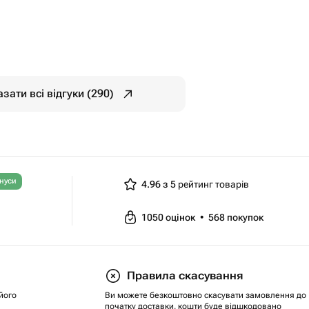
зати всі відгуки (290)
нуси
4.96 з 5
рейтинг товарів
1050
оцінок
•
568
покупок
Правила скасування
його
Ви можете безкоштовно скасувати замовлення до
початку доставки, кошти буде відшкодовано