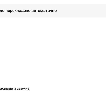
було перекладено автоматично
асивые и свежие!