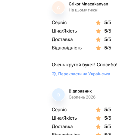
Grikor Mnacakanyan
G
На цьому тижні
Сервіс
5
/5
Ціна/Якість
5
/5
Доставка
5
/5
Відповідність
5
/5
Очень крутой букет! Спасибо!
Перекласти на Українська
Відправник
В
Серпень 2026
Сервіс
5
/5
Ціна/Якість
5
/5
Доставка
5
/5
Відповідність
5
/5