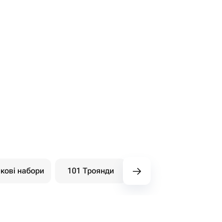
кові набори
101 Троянди
Букети ягідні