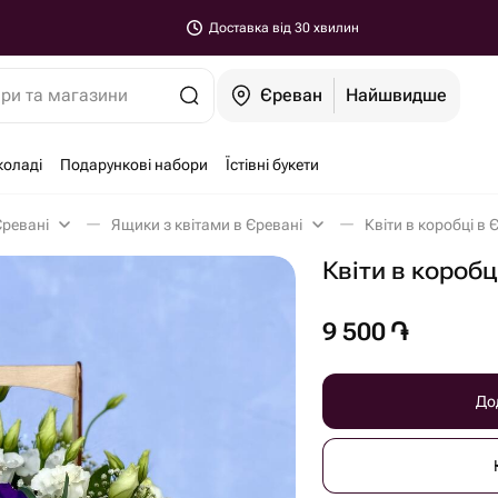
Доставка від 30 хвилин
ари та магазини
Єреван
Найшвидше
коладі
Подарункові набори
Їстівні букети
Єревані
Ящики з квітами в Єревані
Квіти в коробці в 
Квіти в коробц
9 500
֏
До