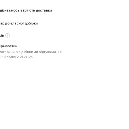
и дізнаємось вартість доставки
ар до власної добірки
сів
пермагазин.
агазини з відмінними відгуками, які
я якісного сервісу.