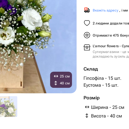
Вкажіть адресу
, і м
2 людини додали тов
Отримаєте 475 бону
L’amour flowers - Су
Супермагазини - це м
докладають зусиль дл
Склад
25 см
Гіпсофіла - 15 шт.
40 см
Еустома - 15 шт.
Розмір
Ширина - 25 см
Висота - 40 см