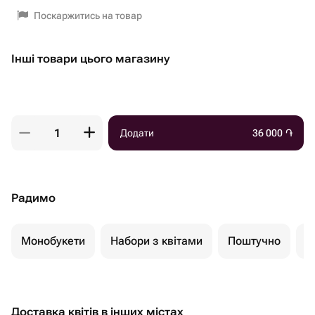
Поскаржитись на товар
Інші товари цього магазину
Додати
36 000
֏
Радимо
Монобукети
Набори з квітами
Поштучно
К
Доставка квітів в інших містах