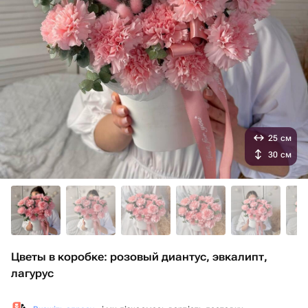
25 см
30 см
Цветы в коробке: розовый диантус, эвкалипт,
лагурус