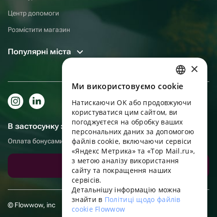
Центр допомоги
Розмістити магазин
Популярні міста
×
Ми використовуємо cookie
RUSSIAN
Натискаючи OK або продовжуючи
ENGLISH
користуватися цим сайтом, ви
UKRAINIAN
погоджуєтеся на обробку ваших
В застосунку зручніше!
персональних даних за допомогою
PORTUGUESE
файлів cookie, включаючи сервіси
Оплата бонусами, самовивіз, зручний чат підтримки
«Яндекс Метрика» та «Top Mail.ru»,
SPANISH
з метою аналізу використання
Завантажити додаток
сайту та покращення наших
HUNGARIAN
сервісів.
ITALIAN
Детальнішу інформацію можна
знайти в
Політиці щодо файлів
FRENCH
© Flowwow, inc
cookie Flowwow