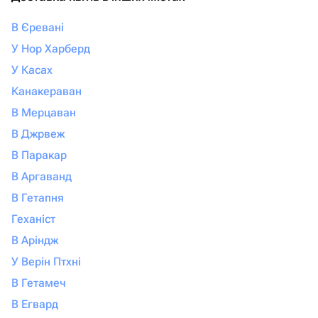
В Єревані
У Нор Харберд
У Касах
Канакераван
В Мерцаван
В Джрвеж
В Паракар
В Аргаванд
В Гетапня
Геханіст
В Аріндж
У Верін Птхні
В Гетамеч
В Егвард