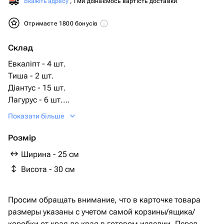
Вкажіть адресу
, і ми дізнаємось вартість доставки
Отримаєте 1800 бонусів
Склад
Евкаліпт - 4 шт.
Тиша - 2 шт.
Діантус - 15 шт.
Лагурус - 6 шт.
коробка з оазисом всередині і стрічкою - 1 шт.
Показати більше
Розмір
Ширина - 25 см
Висота - 30 см
Просим обращать внимание, что в карточке товара
размеры указаны с учетом самой корзины/ящика/
коробки от края до края в готовом изделии. Перед