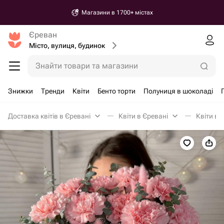
Магазини в 1700+ містах
Єреван
Місто, вулиця, будинок
Знайти товари та магазини
Знижки
Тренди
Квіти
Бенто торти
Полуниця в шоколаді
Доставка квітів в Єревані
Квіти в Єревані
Квіти в 