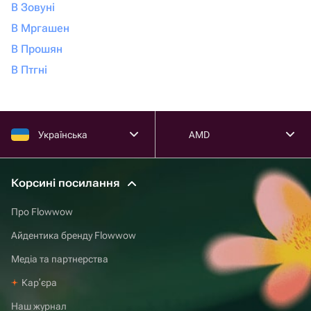
В Зовуні
В Мргашен
В Прошян
В Птгні
Українська
AMD
Корсині посилання
Про Flowwow
Айдентика бренду Flowwow
Медіа та партнерства
Карʼєра
Наш журнал