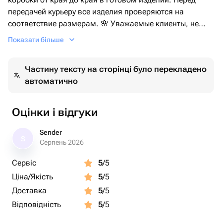
передачей курьеру все изделия проверяются на
соответствие размерам. 🌸 Уважаемые клиенты, не
нужно пытаться понять размеры корзины, коробки и
Показати більше
других изделий по плечам, рукам или фигуре модели!
Фотографии сделаны для того, что бы Вы могли видеть
Частину тексту на сторінці було перекладено
состав и дизайн композиции, а не её размеры. Для
автоматично
этого каждую композицию мы измеряем и записываем
параметры в карточку товара. Благодарим Вас за
понимание.
Оцінки і відгуки
Sender
S
Серпень 2026
Сервіс
5
/5
Ціна/Якість
5
/5
Доставка
5
/5
Відповідність
5
/5