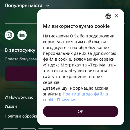
Популярні міста
×
Ми використовуємо cookie
RUSSIAN
Натискаючи OK або продовжуючи
ENGLISH
користуватися цим сайтом, ви
UKRAINIAN
погоджуєтеся на обробку ваших
В застосунку зручніше!
персональних даних за допомогою
PORTUGUESE
файлів cookie, включаючи сервіси
Оплата бонусами, самовивіз, зручний чат підтримки
«Яндекс Метрика» та «Top Mail.ru»,
SPANISH
з метою аналізу використання
Завантажити додаток
сайту та покращення наших
HUNGARIAN
сервісів.
ITALIAN
Детальнішу інформацію можна
знайти в
Політиці щодо файлів
FRENCH
© Flowwow, inc
cookie Flowwow
TURKISH
Умови
OK
GERMAN
Політика обробки даних
POLISH