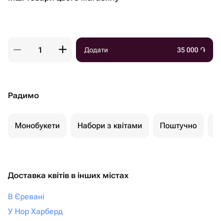
Додати
35 000
֏
Радимо
Монобукети
Набори з квітами
Поштучно
К
Доставка квітів в інших містах
В Єревані
У Нор Харберд