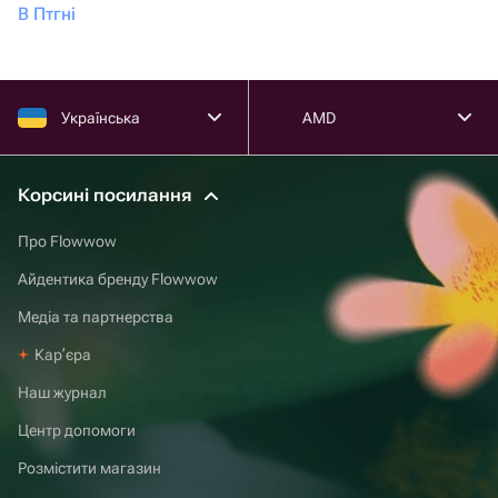
В Птгні
Українська
AMD
Корсині посилання
Про Flowwow
Айдентика бренду Flowwow
Медіа та партнерства
Карʼєра
Наш журнал
Центр допомоги
Розмістити магазин