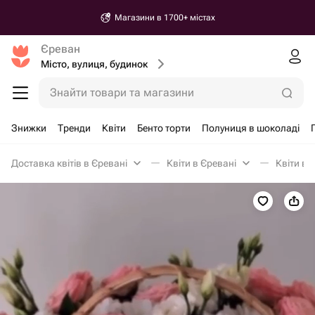
Магазини в 1700+ містах
Єреван
Місто, вулиця, будинок
Знайти товари та магазини
Знижки
Тренди
Квіти
Бенто торти
Полуниця в шоколаді
Доставка квітів в Єревані
Квіти в Єревані
Квіти в 