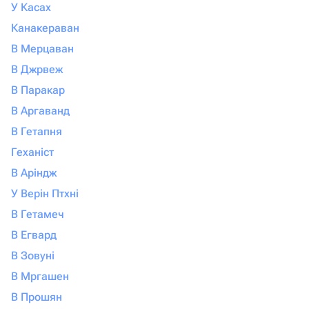
У Касах
Канакераван
В Мерцаван
В Джрвеж
В Паракар
В Аргаванд
В Гетапня
Геханіст
В Аріндж
У Верін Птхні
В Гетамеч
В Егвард
В Зовуні
В Мргашен
В Прошян