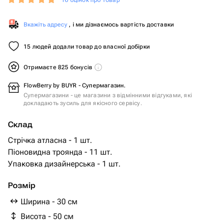
16 оцінок про товар
Вкажіть адресу
, і ми дізнаємось вартість доставки
15 людей додали товар до власної добірки
Отримаєте 825 бонусів
FlowBerry by BUYR - Супермагазин.
Супермагазини - це магазини з відмінними відгуками, які
докладають зусиль для якісного сервісу.
Склад
Стрічка атласна - 1 шт.
Піоновидна троянда - 11 шт.
Упаковка дизайнерська - 1 шт.
Розмір
Ширина - 30 см
Висота - 50 см