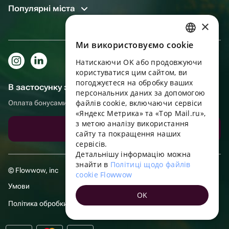
Популярні міста
×
Ми використовуємо cookie
RUSSIAN
Натискаючи OK або продовжуючи
ENGLISH
користуватися цим сайтом, ви
UKRAINIAN
погоджуєтеся на обробку ваших
В застосунку зручніше!
персональних даних за допомогою
PORTUGUESE
файлів cookie, включаючи сервіси
Оплата бонусами, самовивіз, зручний чат підтримки
«Яндекс Метрика» та «Top Mail.ru»,
SPANISH
з метою аналізу використання
Завантажити додаток
сайту та покращення наших
HUNGARIAN
сервісів.
ITALIAN
Детальнішу інформацію можна
знайти в
Політиці щодо файлів
FRENCH
© Flowwow, inc
cookie Flowwow
TURKISH
Умови
OK
GERMAN
Політика обробки даних
POLISH