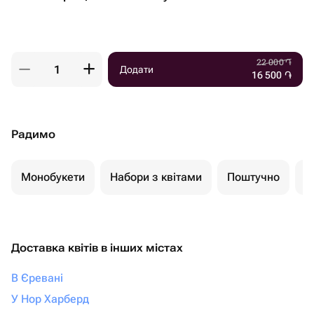
22 000
֏
Додати
16 500
֏
Радимо
Монобукети
Набори з квітами
Поштучно
К
Доставка квітів в інших містах
В Єревані
У Нор Харберд