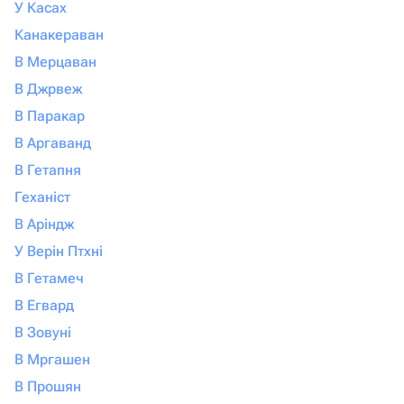
У Касах
Канакераван
В Мерцаван
В Джрвеж
В Паракар
В Аргаванд
В Гетапня
Геханіст
В Аріндж
У Верін Птхні
В Гетамеч
В Егвард
В Зовуні
В Мргашен
В Прошян