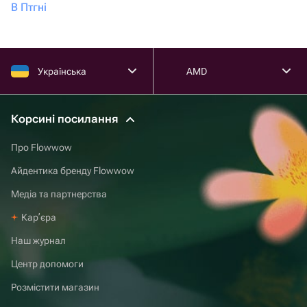
В Птгні
Українська
AMD
Корсині посилання
Про Flowwow
Айдентика бренду Flowwow
Медіа та партнерства
Карʼєра
Наш журнал
Центр допомоги
Розмістити магазин