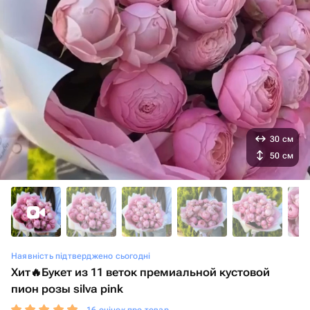
30 см
50 см
Наявність підтверджено сьогодні
Хит🔥Букет из 11 веток премиальной кустовой
пион розы silva pink