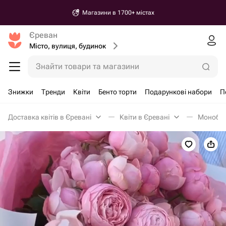
Магазини в 1700+ містах
Єреван
Місто, вулиця, будинок
Знайти товари та магазини
Знижки
Тренди
Квіти
Бенто торти
Подарункові набори
П
Доставка квітів в Єревані
Квіти в Єревані
Монобук