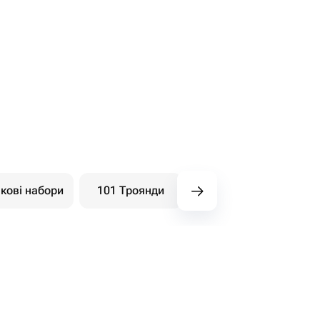
кові набори
101 Троянди
Букети ягідні