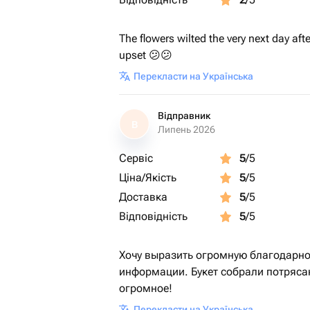
The flowers wilted the very next day afte
upset 😕😕
Перекласти на Українська
Відправник
В
Липень 2026
Сервіс
5
/5
Ціна/Якість
5
/5
Доставка
5
/5
Відповідність
5
/5
Хочу выразить огромную благодарно
информации. Букет собрали потряса
огромное!
Перекласти на Українська