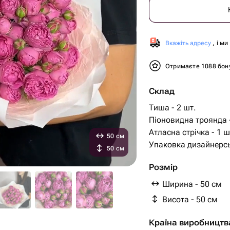
Вкажіть адресу
, і м
Отримаєте 1088 бон
Склад
Тиша - 2 шт.
Піоновидна троянда -
Атласна стрічка - 1 ш
50 см
Упаковка дизайнерсь
50 см
Розмір
Ширина - 50 см
Висота - 50 см
Країна виробництв