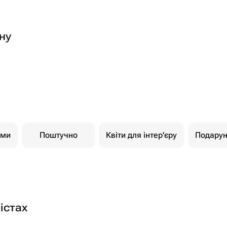
ну
ами
Поштучно
Квіти для інтер'єру
Подарун
істах