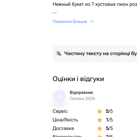
Нежный букет из 7 кустовых пион роз
Отличный подарок на день рождения,
Показати більше
без повода)
Букет можно подарить любимой женщ
учителю и деловому партнеру.
Частину тексту на сторінці 
Оцінки і відгуки
Відправник
В
Липень 2026
Сервіс
5
/5
Ціна/Якість
1
/5
Доставка
5
/5
Відповідність
2
/5