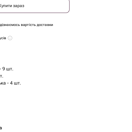
Купити зараз
и дізнаємось вартість доставки
усів
 9 шт.
т.
ка - 4 шт.
а