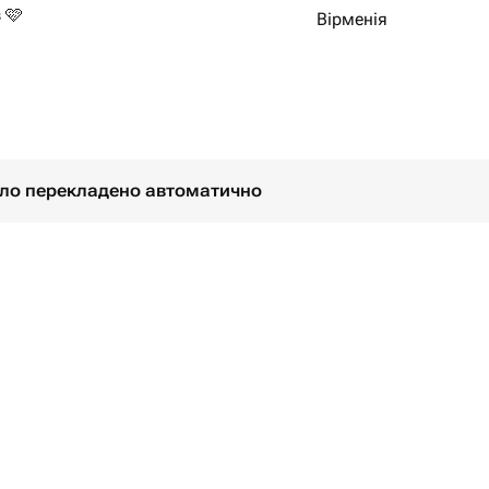
 🩷
Вірменія
 юбилей или свадьбу, либо вовсе
ине, маме, бабушке, коллеге,
було перекладено автоматично