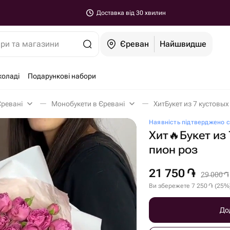
Доставка від 30 хвилин
ари та магазини
Єреван
Найшвидше
коладі
Подарункові набори
Єревані
Монобукети в Єревані
ХитБукет из 7 кустовых
Наявність підтверджено с
Хит🔥Букет из
пион роз
21 750
֏
29 000
֏
Ви збережете
7 250
֏
(
25
%
До