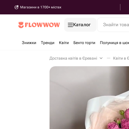
Магазини в 1700+ містах
Каталог
Знайти тов
Знижки
Тренди
Квіти
Бенто торти
Полуниця в шо
Доставка квітів в Єревані
Квіти в 