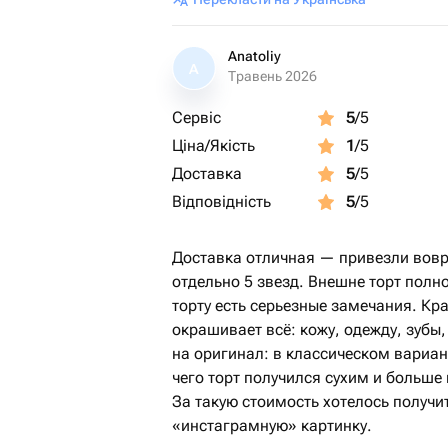
Anatoliy
A
Травень 2026
Сервіс
5
/5
Ціна/Якість
1
/5
Доставка
5
/5
Відповідність
5
/5
Доставка отличная — привезли вовр
отдельно 5 звезд. Внешне торт полно
торту есть серьезные замечания. К
окрашивает всё: кожу, одежду, зубы
на оригинал: в классическом вариант
чего торт получился сухим и больше
За такую стоимость хотелось получит
«инстаграмную» картинку.