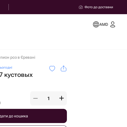
Фото до доставки
AMD
 пион роз в Єревані
ьогодні
 7 кустовых
)
дати до кошика