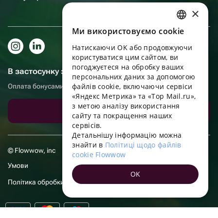
×
Ми використовуємо cookie
RUSSIAN
Натискаючи OK або продовжуючи
ENGLISH
користуватися цим сайтом, ви
UKRAINIAN
погоджуєтеся на обробку ваших
В застосунку зручніше!
персональних даних за допомогою
PORTUGUESE
файлів cookie, включаючи сервіси
Оплата бонусами, самовивіз, зручний чат підтримки
«Яндекс Метрика» та «Top Mail.ru»,
SPANISH
з метою аналізу використання
Завантажити додаток
сайту та покращення наших
HUNGARIAN
сервісів.
ITALIAN
Детальнішу інформацію можна
знайти в
Політиці щодо файлів
FRENCH
© Flowwow, inc
cookie Flowwow
TURKISH
Умови
OK
GERMAN
Політика обробки даних
POLISH