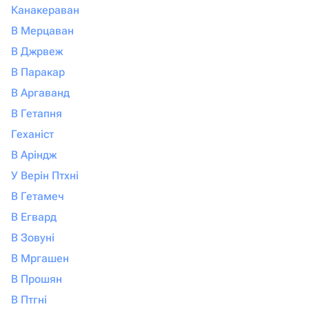
Канакераван
В Мерцаван
В Джрвеж
В Паракар
В Аргаванд
В Гетапня
Геханіст
В Аріндж
У Верін Птхні
В Гетамеч
В Егвард
В Зовуні
В Мргашен
В Прошян
В Птгні