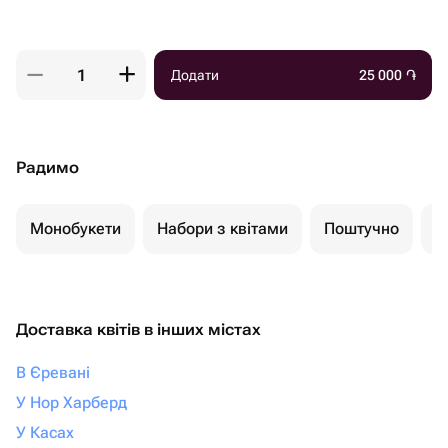
Додати
25 000
֏
Радимо
Монобукети
Набори з квітами
Поштучно
К
Доставка квітів в інших містах
В Єревані
У Нор Харберд
У Касах