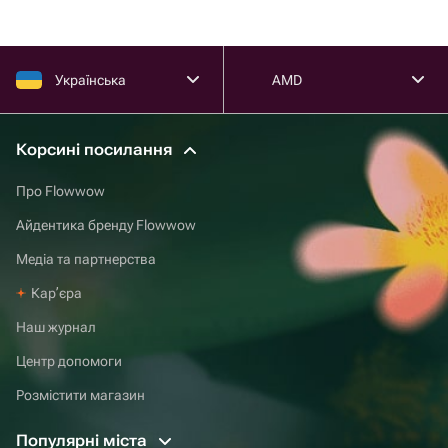
Українська
AMD
Корсині посилання
Про Flowwow
Айдентика бренду Flowwow
Медіа та партнерства
Карʼєра
Наш журнал
Центр допомоги
Розмістити магазин
Популярні міста