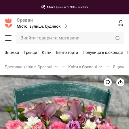
Магазини в 1700+ містах
Єреван
Місто, вулиця, будинок
Знайти товари та магазини
Знижки
Тренди
Квіти
Бенто торти
Полуниця в шоколаді
Доставка квітів в Єревані
Квіти в Єревані
Ящики з 