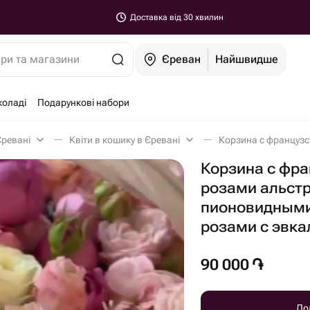
Доставка від 30 хвилин
ари та магазини
Єреван
Найшвидше
коладі
Подарункові набори
Єревані
Квіти в кошику в Єревані
Корзина с фр
розами альст
пионовидными
розами с эвк
90 000
֏
До