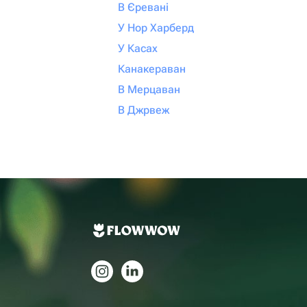
В Єревані
У Нор Харберд
У Касах
Канакераван
В Мерцаван
В Джрвеж