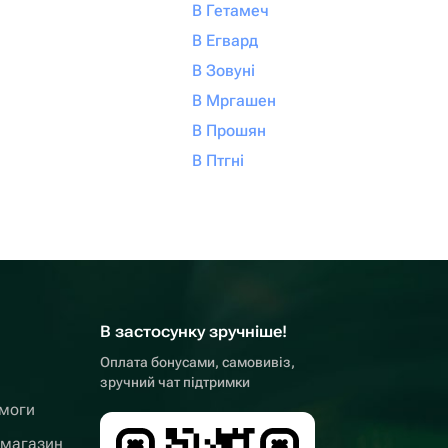
В Гетамеч
В Егвард
В Зовуні
В Мргашен
В Прошян
В Птгні
В застосунку зручніше!
Оплата бонусами, самовивіз,
зручний чат підтримки
омоги
 магазин