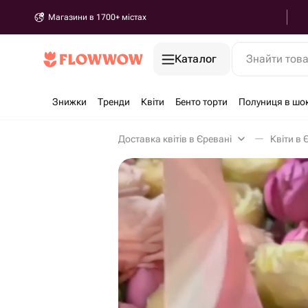
Магазини в 1700+ містах
Каталог
Знайти тов
Знижки
Тренди
Квіти
Бенто торти
Полуниця в шо
Доставка квітів в Єревані
Квіти в 