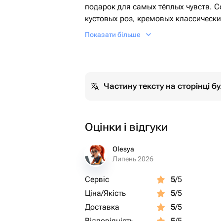
подарок для самых тёплых чувств. 
кустовых роз, кремовых классически
создаёт лёгкое, воздушное настроен
Показати більше
что придаёт особое очарование и ро
Повод: день рождения, выписка из 
романтический сюрприз, просто так.
Частину тексту на сторінці 
Оцінки і відгуки
Olesya
Липень 2026
Сервіс
5
/5
Ціна/Якість
5
/5
Доставка
5
/5
Відповідність
5
/5