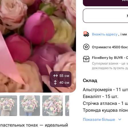
Вкажіть адресу
, і м
Отримаєте 4500 бон
FlowBerry by BUYR -
Супермагазини - це м
докладають зусиль дл
55 см
Склад
40 см
Альстромерія - 11 шт
Евкаліпт - 15 шт.
Стрічка атласна - 1 ш
Троянда кущова піон
Корзина плетена - 1 
Показати більше
Троянда французька 
 пастельных тонах — идеальный