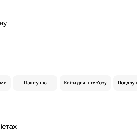
ну
ами
Поштучно
Квіти для інтер'єру
Подарун
істах