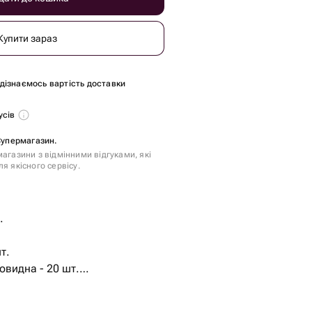
Купити зараз
и дізнаємось вартість доставки
усів
 Супермагазин.
агазини з відмінними відгуками, які
я якісного сервісу.
.
т.
овидна - 20 шт.
шт.
- 9 шт.