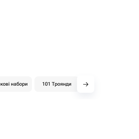
кові набори
101 Троянди
Букети ягідні