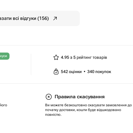
зати всі відгуки (156)
нуси
4.95 з 5
рейтинг товарів
542
оцінки
•
340
покупок
Правила скасування
його
Ви можете безкоштовно скасувати замовлення до
початку доставки, кошти буде відшкодовано
повністю.