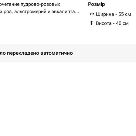
Оазис флористичний 
Сочетание пудрово-розовых
Розмір
х роз, альстромерий и эвкалипта
Ширина - 55 см
ие. Украшена лентами и хлопком,
Висота - 40 см
мантичность.
роддома, благодарность,
було перекладено автоматично