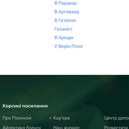
В Паракар
В Аргаванд
В Гетапня
Геханіст
В Аріндж
У Верін Птхні
Корсині посилання
Про Flowwow
Карʼєра
Центр доп
Айдентика бренду
Наш журнал
Розмістити