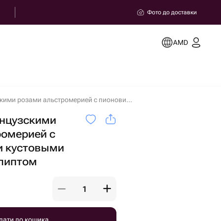
Фото до доставки
AMD
Корзина с французскими розами альстромерией с пионовидными кустовыми розами с эвкалиптом в Єревані
анцузскими
ромерией с
 кустовыми
алиптом
дати до кошика