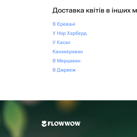
Доставка квітів в інших м
В Єревані
У Нор Харберд
У Касах
Канакераван
В Мерцаван
В Джрвеж