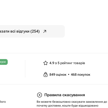
зати всі відгуки (254)
нуси
4.9 з 5
рейтинг товарів
849
оцінок
•
468
покупок
Правила скасування
його
Ви можете безкоштовно скасувати замовлення до
початку доставки, кошти буде відшкодовано