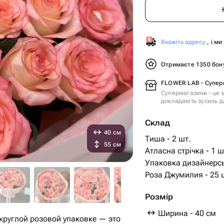
Вкажіть адресу
, і м
Отримаєте 1350 бон
FLOWER LAB - Супер
Супермагазини - це м
докладають зусиль дл
Склад
40 см
Тиша - 2 шт.
55 см
Атласна стрічка - 1 ш
Упаковка дизайнерсь
Роза Джумилия 
Розмір
Ширина - 40 см
 круглой розовой упаковке — это