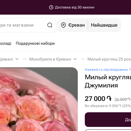
Доставка від 30 хвилин
ари та магазини
Єреван
Найшвидше
коладі
Подарункові набори
Єревані
Монобукети в Єревані
Милый кругляш 25 роз
Наявність підтверджено 1
Милый кругля
Джумилия
27 000
֏
36 000
֏
Ви збережете
9 000
֏
(
25
%
До