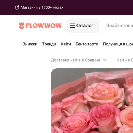
Магазини в 1700+ містах
Каталог
Знайти тов
Знижки
Тренди
Квіти
Бенто торти
Полуниця в шо
Доставка квітів в Єревані
Квіти в 