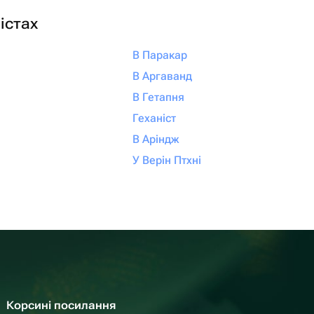
істах
В Паракар
В Аргаванд
В Гетапня
Геханіст
В Аріндж
У Верін Птхні
Корсині посилання