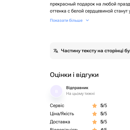
прекрасный подарок на любой празд
оттенка с белой сердцевиной станут
источают приятный аромат и восхищ
Показати більше
Частину тексту на сторінці 
Оцінки і відгуки
Відправник
В
На цьому тижні
Сервіс
5
/5
Ціна/Якість
5
/5
Доставка
5
/5
Відповідність
4
/5