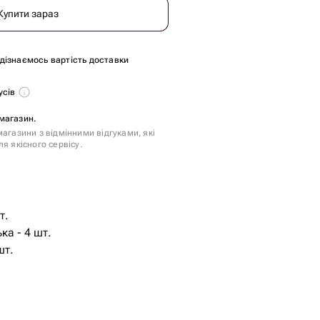
Купити зараз
и дізнаємось вартість доставки
усів
магазин.
агазини з відмінними відгуками, які
я якісного сервісу.
т.
ка - 4 шт.
- 25 шт.