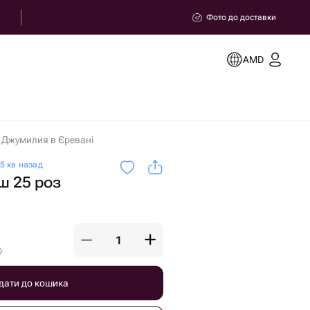
Фото до доставки
AMD
 Джумилия в Єревані
5 хв назад
ш 25 роз
)
дати до кошика