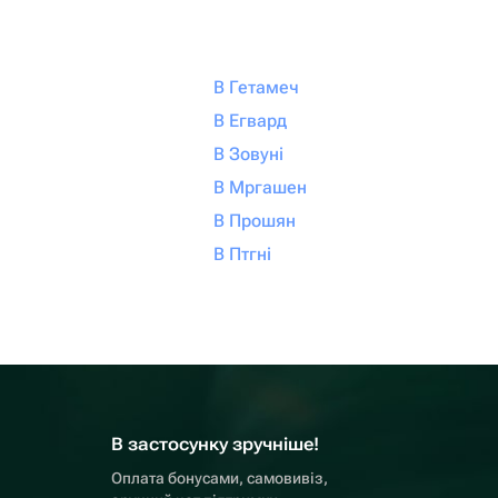
В Гетамеч
В Егвард
В Зовуні
В Мргашен
В Прошян
В Птгні
В застосунку зручніше!
Оплата бонусами, самовивіз,