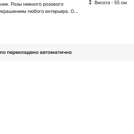
Висота - 55 см
ник. Розы нежного розового
 украшением любого интерьера. Они
ают всех своей изысканностью🩷.
було перекладено автоматично