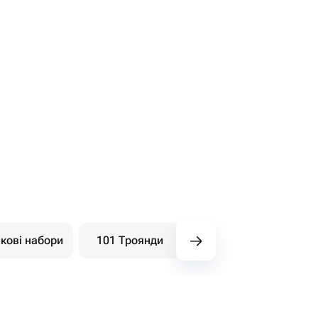
кові набори
101 Троянди
Букети ягідні