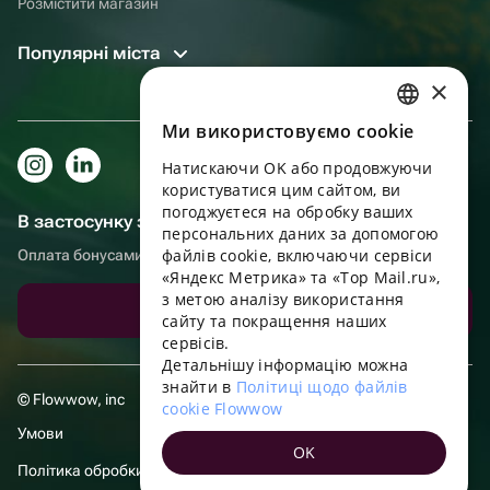
Розмістити магазин
Популярні міста
×
Ми використовуємо cookie
RUSSIAN
Натискаючи OK або продовжуючи
ENGLISH
користуватися цим сайтом, ви
UKRAINIAN
погоджуєтеся на обробку ваших
В застосунку зручніше!
персональних даних за допомогою
PORTUGUESE
файлів cookie, включаючи сервіси
Оплата бонусами, самовивіз, зручний чат підтримки
«Яндекс Метрика» та «Top Mail.ru»,
SPANISH
з метою аналізу використання
Завантажити додаток
сайту та покращення наших
HUNGARIAN
сервісів.
ITALIAN
Детальнішу інформацію можна
знайти в
Політиці щодо файлів
FRENCH
© Flowwow, inc
cookie Flowwow
TURKISH
Умови
OK
GERMAN
Політика обробки даних