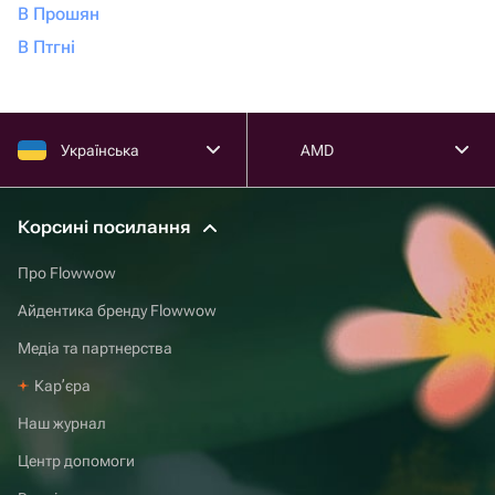
В Прошян
В Птгні
Українська
AMD
Корсині посилання
Про Flowwow
Айдентика бренду Flowwow
Медіа та партнерства
Карʼєра
Наш журнал
Центр допомоги