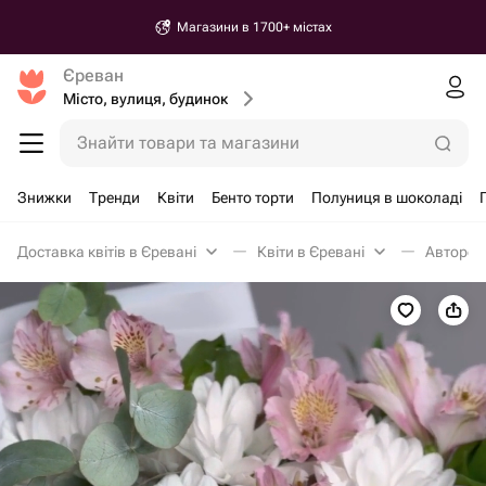
Магазини в 1700+ містах
Єреван
Місто, вулиця, будинок
Знайти товари та магазини
Знижки
Тренди
Квіти
Бенто торти
Полуниця в шоколаді
Доставка квітів в Єревані
Квіти в Єревані
Авторськ