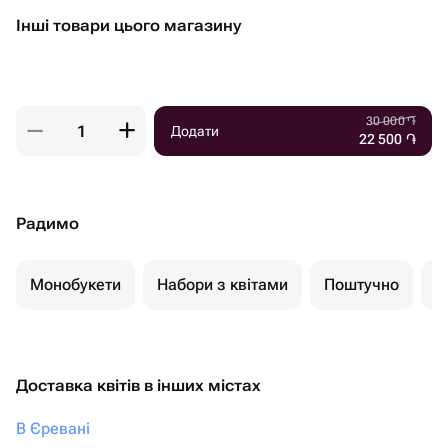
Інші товари цього магазину
30 000
֏
Додати
22 500
֏
Радимо
Монобукети
Набори з квітами
Поштучно
К
Доставка квітів в інших містах
В Єревані