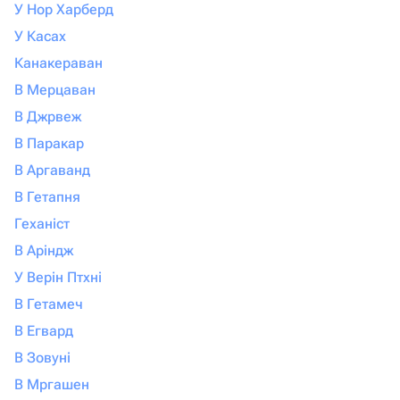
У Нор Харберд
У Касах
Канакераван
В Мерцаван
В Джрвеж
В Паракар
В Аргаванд
В Гетапня
Геханіст
В Аріндж
У Верін Птхні
В Гетамеч
В Егвард
В Зовуні
В Мргашен