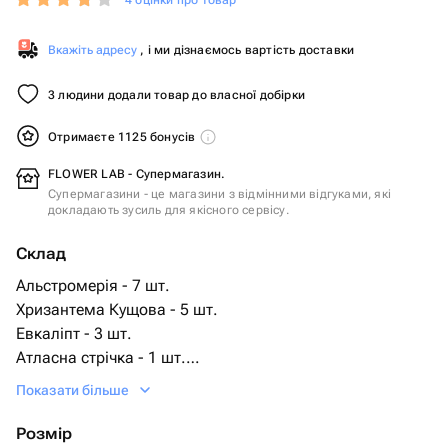
4 оцінки про товар
Вкажіть адресу
, і ми дізнаємось вартість доставки
3 людини додали товар до власної добірки
Отримаєте 1125 бонусів
FLOWER LAB - Супермагазин.
Супермагазини - це магазини з відмінними відгуками, які
докладають зусиль для якісного сервісу.
Склад
Альстромерія - 7 шт.
Хризантема Кущова - 5 шт.
Евкаліпт - 3 шт.
Атласна стрічка - 1 шт.
Дизайнерська упаковка - 2 шт.
Показати більше
Розмір