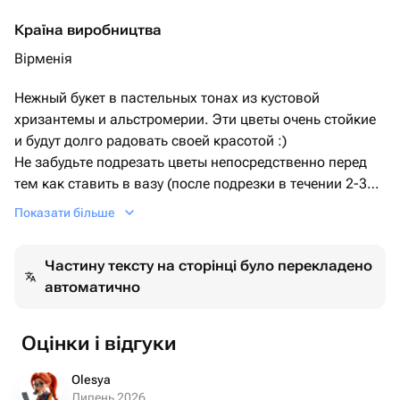
Країна виробництва
Вірменія
Нежный букет в пастельных тонах из кустовой
хризантемы и альстромерии. Эти цветы очень стойкие
и будут долго радовать своей красотой :)
Не забудьте подрезать цветы непосредственно перед
тем как ставить в вазу (после подрезки в течении 2-3
секунд поставьте в воду). Не храните букет на прямых
Показати більше
солнечных лучах и возле отопительных приборов,
чтобы сохранить цветы свежими как можно дольше.
Частину тексту на сторінці було перекладено
Обратите внимание на размеры букета и фото в
автоматично
полный рост с человеком, для понимания размера
композиции, это фото есть в карточке товара :)
Оцінки і відгуки
Olesya
Липень 2026