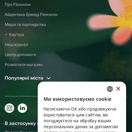
Про Flowwow
Айдентика бренду Flowwow
Медіа та партнерства
Карʼєра
Наш журнал
Центр допомоги
Розмістити магазин
Популярні міста
×
Ми використовуємо cookie
RUSSIAN
Натискаючи OK або продовжуючи
ENGLISH
користуватися цим сайтом, ви
UKRAINIAN
погоджуєтеся на обробку ваших
В застосунку зручніше!
персональних даних за допомогою
PORTUGUESE