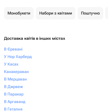
Монобукети
Набори з квітами
Поштучно
К
Доставка квітів в інших містах
В Єревані
У Нор Харберд
У Касах
Канакераван
В Мерцаван
В Джрвеж
В Паракар
В Аргаванд
В Гетапня