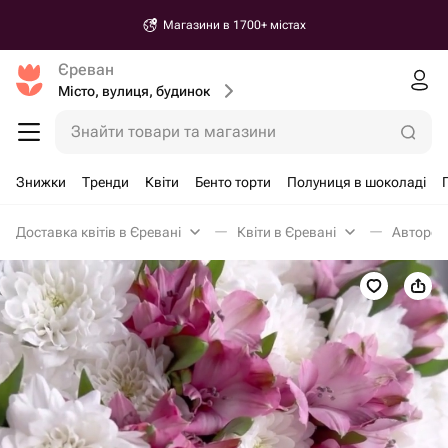
Магазини в 1700+ містах
Єреван
Місто, вулиця, будинок
Знайти товари та магазини
Знижки
Тренди
Квіти
Бенто торти
Полуниця в шоколаді
Доставка квітів в Єревані
Квіти в Єревані
Авторськ