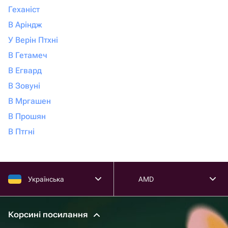
Геханіст
В Аріндж
У Верін Птхні
В Гетамеч
В Егвард
В Зовуні
В Мргашен
В Прошян
В Птгні
Українська
AMD
Корсині посилання