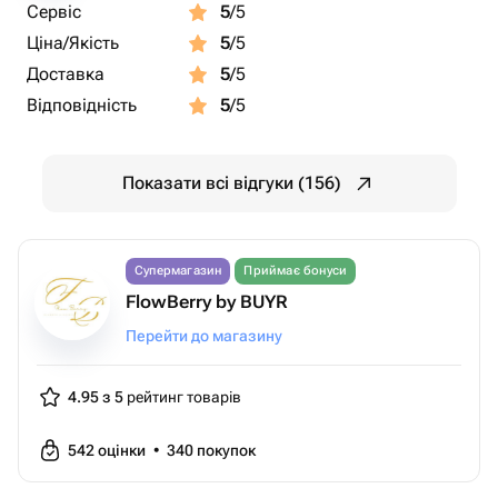
Сервіс
5
/5
Ціна/Якість
5
/5
Доставка
5
/5
Відповідність
5
/5
Показати всі відгуки (156)
Супермагазин
Приймає бонуси
FlowBerry by BUYR
Перейти до магазину
4.95 з 5
рейтинг товарів
542
оцінки
•
340
покупок