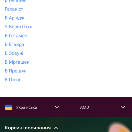
В Гетапня
Геханіст
В Аріндж
У Верін Птхні
В Гетамеч
В Егвард
В Зовуні
В Мргашен
В Прошян
В Птгні
Українська
AMD
Корсині посилання