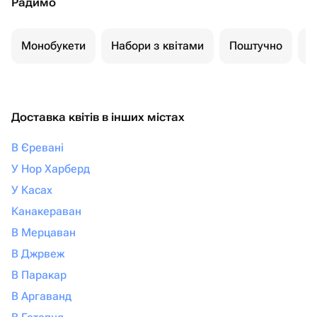
Радимо
Монобукети
Набори з квітами
Поштучно
К
Доставка квітів в інших містах
В Єревані
У Нор Харберд
У Касах
Канакераван
В Мерцаван
В Джрвеж
В Паракар
В Аргаванд