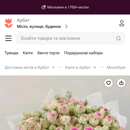
Магазини в 1700+ містах
Арбат
Місто, вулиця, будинок
Знайти товари та магазини
Тренди
Квіти
Бенто торти
Подарункові набори
Доставка квітів в Арбат
Квіти в Арбат
Монобукети