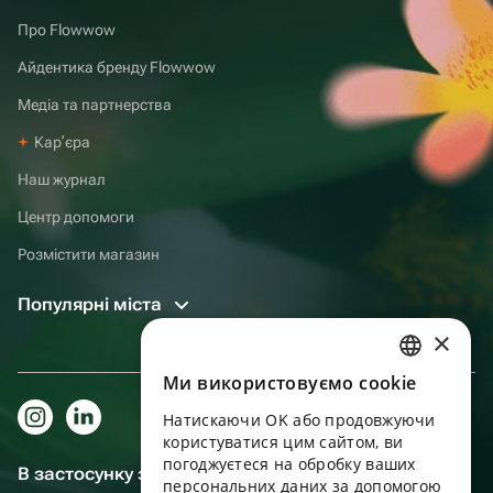
Про Flowwow
Айдентика бренду Flowwow
Медіа та партнерства
Карʼєра
Наш журнал
Центр допомоги
Розмістити магазин
Популярні міста
×
Ми використовуємо cookie
RUSSIAN
Натискаючи OK або продовжуючи
ENGLISH
користуватися цим сайтом, ви
UKRAINIAN
погоджуєтеся на обробку ваших
В застосунку зручніше!
персональних даних за допомогою