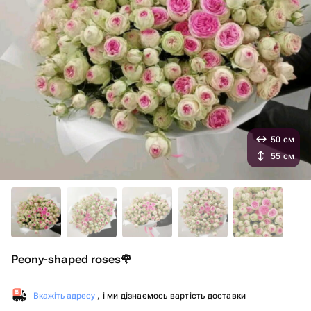
50 см
55 см
Peony-shaped roses🌹
Вкажіть адресу
, і ми дізнаємось вартість доставки