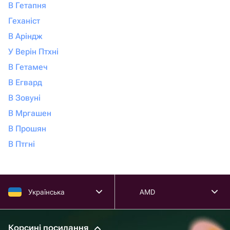
В Гетапня
Геханіст
В Аріндж
У Верін Птхні
В Гетамеч
В Егвард
В Зовуні
В Мргашен
В Прошян
В Птгні
Українська
AMD
Корсині посилання