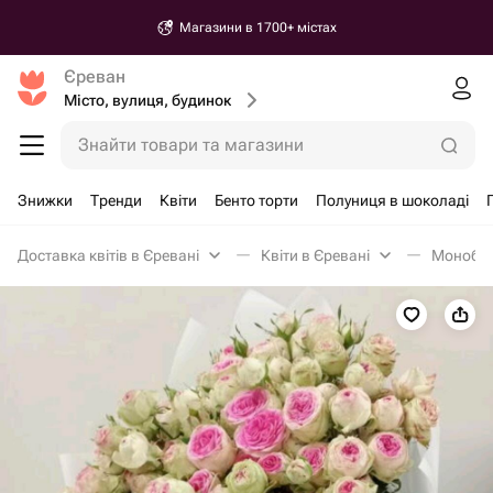
Магазини в 1700+ містах
Єреван
Місто, вулиця, будинок
Знайти товари та магазини
Знижки
Тренди
Квіти
Бенто торти
Полуниця в шоколаді
Доставка квітів в Єревані
Квіти в Єревані
Монобук