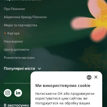
Про Flowwow
Айдентика бренду Flowwow
Медіа та партнерства
Карʼєра
Наш журнал
Центр допомоги
Розмістити магазин
Популярні міста
×
Ми використовуємо cookie
RUSSIAN
Натискаючи OK або продовжуючи
ENGLISH
користуватися цим сайтом, ви
UKRAINIAN
погоджуєтеся на обробку ваших
В застосунку зручніше!