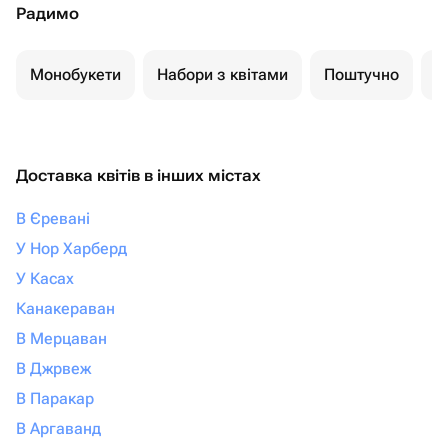
Радимо
Монобукети
Набори з квітами
Поштучно
К
Доставка квітів в інших містах
В Єревані
У Нор Харберд
У Касах
Канакераван
В Мерцаван
В Джрвеж
В Паракар
В Аргаванд