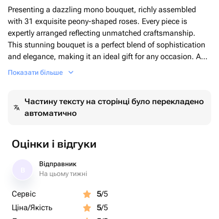
Presenting a dazzling mono bouquet, richly assembled
with 31 exquisite peony-shaped roses. Every piece is
expertly arranged reflecting unmatched craftsmanship.
This stunning bouquet is a perfect blend of sophistication
and elegance, making it an ideal gift for any occasion. Add
a touch of charm to your celebrations with this divine
Показати більше
creation.
Частину тексту на сторінці було перекладено
автоматично
Оцінки і відгуки
Відправник
В
На цьому тижні
Сервіс
5
/5
Ціна/Якість
5
/5