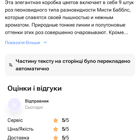
Эта элегантная коробка цветов включает в себя 9 штук
роз пеоновидного типа разновидности Мисти Бабблс,
которые славятся своей пышностью и нежным
ароматом. Природные тонкие линии и полутоновые
оттенки этих роз совершенно очаровывают. Кроме
того, композицию великолепно дополняют 5 ветвей
Показати більше
эвкалипта, добавляя ей свежесть и небольшую
экзотику. Эта композиция в коробке идеально
Частину тексту на сторінці було перекладено
подходит в качестве подарка, который будет радовать
автоматично
глаз и приносить эстетическое удовольствие на
протяжении долгого времени.
Оцінки і відгуки
Відправник
В
Сьогодні
Сервіс
5
/5
Ціна/Якість
5
/5
Доставка
5
/5