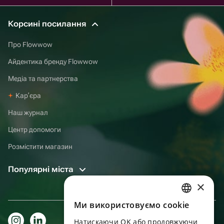
Корсині посилання
Про Flowwow
Айдентика бренду Flowwow
Медіа та партнерства
Карʼєра
Наш журнал
Центр допомоги
Розмістити магазин
Популярні міста
×
Ми використовуємо cookie
RUSSIAN
Натискаючи OK або продовжуючи
ENGLISH