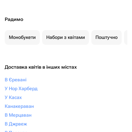
Радимо
Монобукети
Набори з квітами
Поштучно
К
Доставка квітів в інших містах
В Єревані
У Нор Харберд
У Касах
Канакераван
В Мерцаван
В Джрвеж