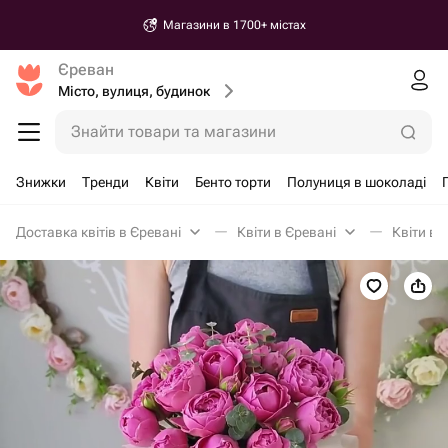
Магазини в 1700+ містах
Єреван
Місто, вулиця, будинок
Знайти товари та магазини
Знижки
Тренди
Квіти
Бенто торти
Полуниця в шоколаді
Доставка квітів в Єревані
Квіти в Єревані
Квіти в 