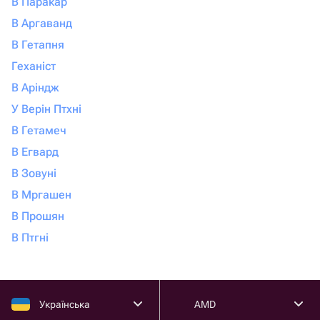
В Паракар
В Аргаванд
В Гетапня
Геханіст
В Аріндж
У Верін Птхні
В Гетамеч
В Егвард
В Зовуні
В Мргашен
В Прошян
В Птгні
Українська
AMD