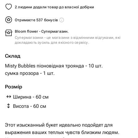
2 людини додали товар до власної добірки
Отримаєте 537 бонусів
Bloom flower - Супермагазин.
Супермагазини - це магазини з відмінними відгуками, які
докладають зусиль для якісного сервісу.
Склад
Misty Bubbles піоновідная троянда - 10 шт.
сумка прозора - 1 шт.
Розмір
Ширина - 60 см
Висота - 60 см
Этот изысканный букет идеально подойдет для
выражения ваших теплых чувств близким людям.