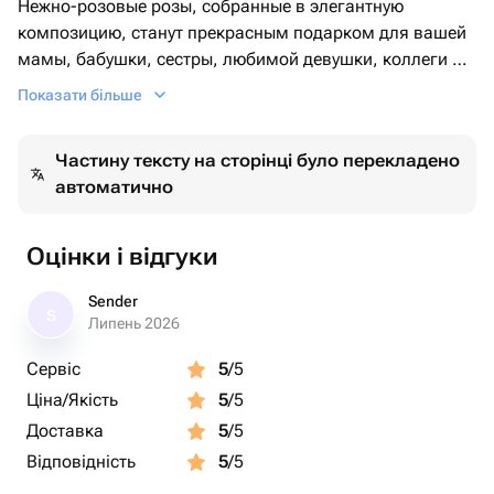
Нежно-розовые розы, собранные в элегантную
композицию, станут прекрасным подарком для вашей
мамы, бабушки, сестры, любимой девушки, коллеги по
работе или подруги. Аккуратная упаковка и яркий
Показати більше
акцент в виде ленты подчеркивают праздничное
настроение букета. Такой подарок порадует любого
Частину тексту на сторінці було перекладено
адресата и создаст атмосферу тепла и заботы.
автоматично
Оцінки і відгуки
Sender
S
Липень 2026
Сервіс
5
/5
Ціна/Якість
5
/5
Доставка
5
/5
Відповідність
5
/5