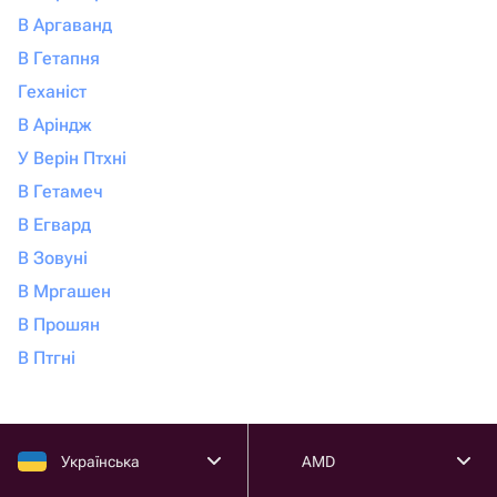
В Аргаванд
В Гетапня
Геханіст
В Аріндж
У Верін Птхні
В Гетамеч
В Егвард
В Зовуні
В Мргашен
В Прошян
В Птгні
Українська
AMD