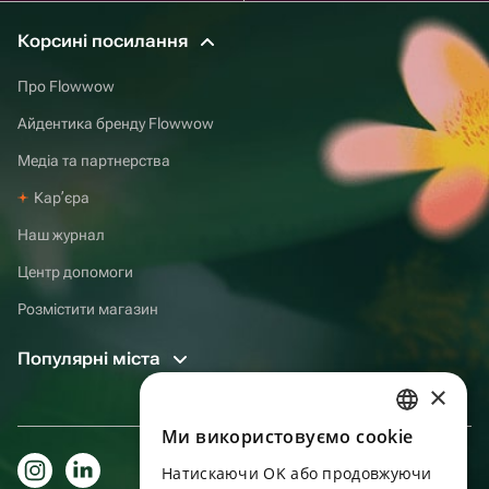
Корсині посилання
Про Flowwow
Айдентика бренду Flowwow
Медіа та партнерства
Карʼєра
Наш журнал
Центр допомоги
Розмістити магазин
Популярні міста
×
Ми використовуємо cookie
RUSSIAN
Натискаючи OK або продовжуючи
ENGLISH