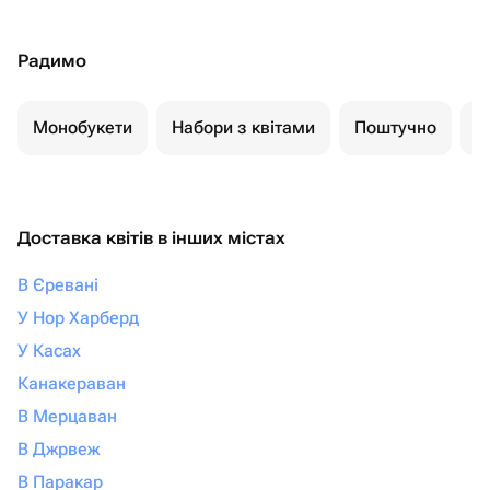
Радимо
Монобукети
Набори з квітами
Поштучно
К
Доставка квітів в інших містах
В Єревані
У Нор Харберд
У Касах
Канакераван
В Мерцаван
В Джрвеж
В Паракар