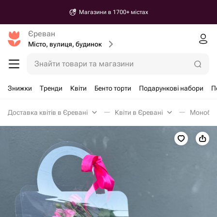
Магазини в 1700+ містах
Єреван
Місто, вулиця, будинок
Знайти товари та магазини
Знижки
Тренди
Квіти
Бенто торти
Подарункові набори
П
Доставка квітів в Єревані
Квіти в Єревані
Монобук