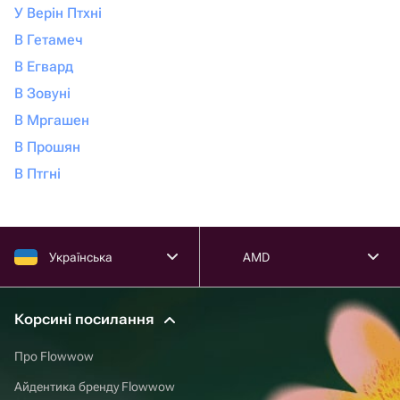
У Верін Птхні
В Гетамеч
В Егвард
В Зовуні
В Мргашен
В Прошян
В Птгні
Українська
AMD
Корсині посилання
Про Flowwow
Айдентика бренду Flowwow