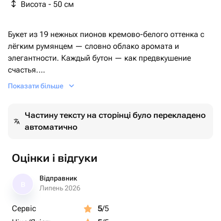
Висота - 50 см
Букет из 19 нежных пионов кремово-белого оттенка с
лёгким румянцем — словно облако аромата и
элегантности. Каждый бутон — как предвкушение
счастья.
Оформлен в крафтовую бумагу и перевязан широкой
Показати більше
лентой, этот букет подойдёт для особых случаев или
просто без повода, чтобы порадовать любимого
Частину тексту на сторінці було перекладено
человека.
автоматично
🔸 Свежее поступление пионов
🔸 Ароматные, плотные бутоны
Оцінки і відгуки
🔸 Доставка день в день
Відправник
В
Цвет и степень раскрытия бутонов могут немного в
Липень 2026
зависимости от сезона.
Сервіс
5
/5