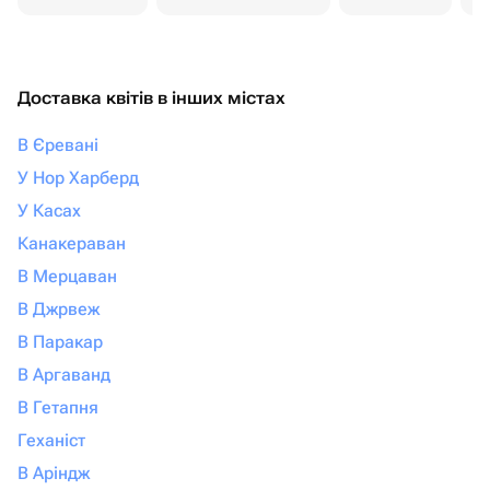
Доставка квітів в інших містах
В Єревані
У Нор Харберд
У Касах
Канакераван
В Мерцаван
В Джрвеж
В Паракар
В Аргаванд
В Гетапня
Геханіст
В Аріндж