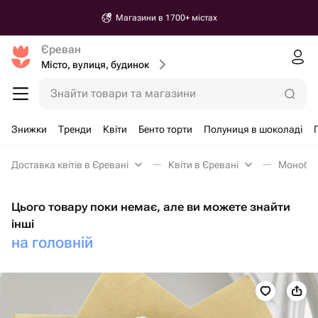
Магазини в 1700+ містах
Єреван
Місто, вулиця, будинок
Знайти товари та магазини
Знижки
Тренди
Квіти
Бенто торти
Полуниця в шоколаді
Доставка квітів в Єревані
Квіти в Єревані
Монобук
Цього товару поки немає, але ви можете знайти
інші
на головній