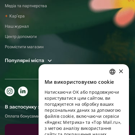
Медіа та партнерства
Карʼєра
Наш журнал
Центр допомоги
Розмістити магазин
Популярні міста
×
Ми використовуємо cookie
RUSSIAN
Натискаючи OK або продовжуючи
ENGLISH
користуватися цим сайтом, ви
UKRAINIAN
погоджуєтеся на обробку ваших
В застосунку зручніше!
персональних даних за допомогою
PORTUGUESE
файлів cookie, включаючи сервіси
Оплата бонусами, самовивіз, зручний чат підтримки
«Яндекс Метрика» та «Top Mail.ru»,
SPANISH
з метою аналізу використання
Завантажити додаток
сайту та покращення наших
HUNGARIAN