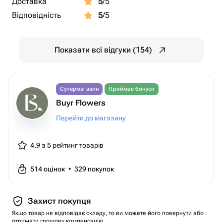
Доставка
5
/5
Відповідність
5
/5
Показати всі відгуки (154)
Супермагазин
Приймає бонуси
Buyr Flowers
Перейти до магазину
4.9 з 5
рейтинг товарів
514
оцінок
•
329
покупок
Захист покупця
Якщо товар не відповідає складу, то ви можете його повернути або
отримати грошову компенсацію.