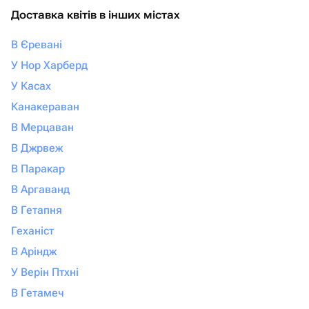
Доставка квітів в інших містах
В Єревані
У Нор Харберд
У Касах
Канакераван
В Мерцаван
В Джрвеж
В Паракар
В Аргаванд
В Гетапня
Геханіст
В Аріндж
У Верін Птхні
В Гетамеч