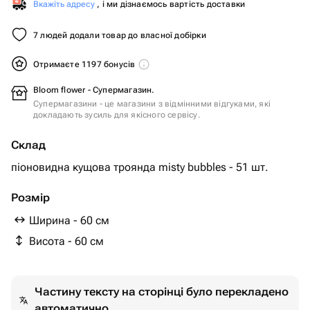
Вкажіть адресу
, і ми дізнаємось вартість доставки
7 людей додали товар до власної добірки
Отримаєте 1197 бонусів
Bloom flower - Супермагазин.
Супермагазини - це магазини з відмінними відгуками, які
докладають зусиль для якісного сервісу.
Склад
піоновидна кущова троянда misty bubbles - 51 шт.
Розмір
Ширина - 60 см
Висота - 60 см
Частину тексту на сторінці було перекладено
автоматично