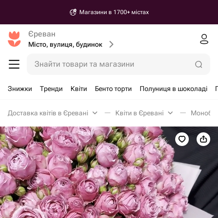
Магазини в 1700+ містах
Єреван
Місто, вулиця, будинок
Знайти товари та магазини
Знижки
Тренди
Квіти
Бенто торти
Полуниця в шоколаді
Доставка квітів в Єревані
Квіти в Єревані
Монобук