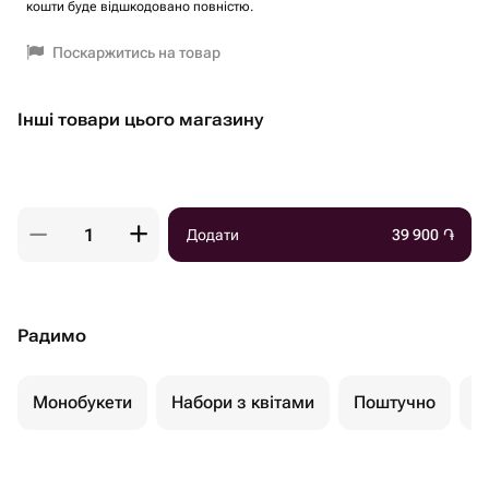
кошти буде відшкодовано повністю.
Поскаржитись на товар
Інші товари цього магазину
Додати
39 900
֏
Радимо
Монобукети
Набори з квітами
Поштучно
К