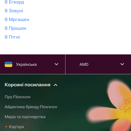
В Егвард
В Зовуні
В Мргашен
В Прошян
В Птгні
Українська
AMD
Корсині посилання
Про Flowwow
Айдентика бренду Flowwow
Медіа та партнерства
Карʼєра