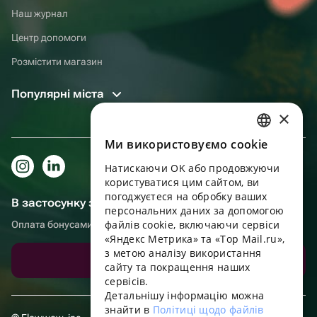
Наш журнал
Центр допомоги
Розмістити магазин
Популярні міста
×
Ми використовуємо cookie
RUSSIAN
Натискаючи OK або продовжуючи
ENGLISH
користуватися цим сайтом, ви
UKRAINIAN
погоджуєтеся на обробку ваших
В застосунку зручніше!
персональних даних за допомогою
PORTUGUESE
файлів cookie, включаючи сервіси
Оплата бонусами, самовивіз, зручний чат підтримки
«Яндекс Метрика» та «Top Mail.ru»,
SPANISH
з метою аналізу використання
Завантажити додаток
сайту та покращення наших
HUNGARIAN
сервісів.
ITALIAN
Детальнішу інформацію можна
знайти в
Політиці щодо файлів
FRENCH