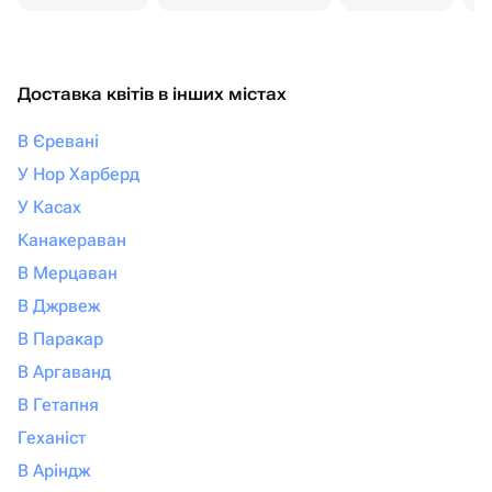
Доставка квітів в інших містах
В Єревані
У Нор Харберд
У Касах
Канакераван
В Мерцаван
В Джрвеж
В Паракар
В Аргаванд
В Гетапня
Геханіст
В Аріндж