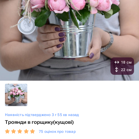
18 см
22 см
Наявність підтверджено 3 г 55 хв назад
Троянди в горщику(кущові)
75 оцінок про товар