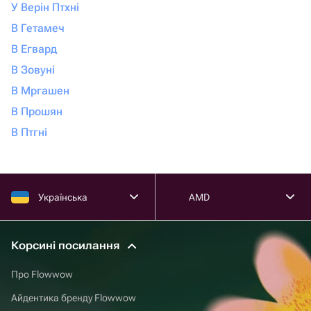
У Верін Птхні
В Гетамеч
В Егвард
В Зовуні
В Мргашен
В Прошян
В Птгні
Українська
AMD
Корсині посилання
Про Flowwow
Айдентика бренду Flowwow