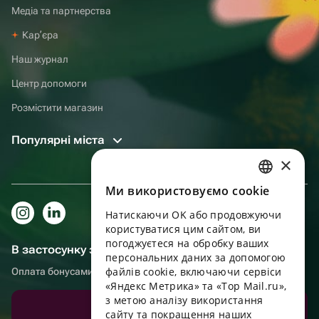
Медіа та партнерства
Карʼєра
Наш журнал
Центр допомоги
Розмістити магазин
Популярні міста
×
Ми використовуємо cookie
RUSSIAN
Натискаючи OK або продовжуючи
ENGLISH
користуватися цим сайтом, ви
UKRAINIAN
погоджуєтеся на обробку ваших
В застосунку зручніше!
персональних даних за допомогою
PORTUGUESE
файлів cookie, включаючи сервіси
Оплата бонусами, самовивіз, зручний чат підтримки
«Яндекс Метрика» та «Top Mail.ru»,
SPANISH
з метою аналізу використання
Завантажити додаток
сайту та покращення наших
HUNGARIAN