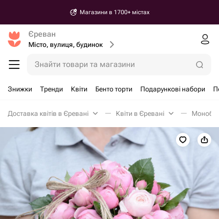
Магазини в 1700+ містах
Єреван
Місто, вулиця, будинок
Знайти товари та магазини
Знижки
Тренди
Квіти
Бенто торти
Подарункові набори
П
Доставка квітів в Єревані
Квіти в Єревані
Монобук