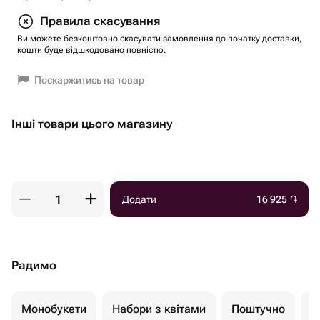
Правила скасування
Ви можете безкоштовно скасувати замовлення до початку доставки,
кошти буде відшкодовано повністю.
Поскаржитись на товар
Інші товари цього магазину
Додати
16 925
֏
Радимо
Монобукети
Набори з квітами
Поштучно
К