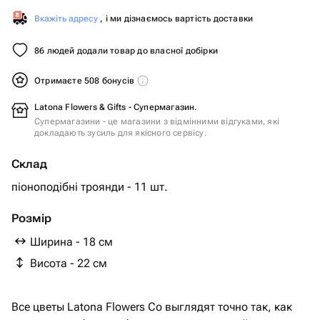
Вкажіть адресу
, і ми дізнаємось вартість доставки
86 людей додали товар до власної добірки
Отримаєте 508 бонусів
Latona Flowers & Gifts - Супермагазин.
Супермагазини - це магазини з відмінними відгуками, які
докладають зусиль для якісного сервісу.
Склад
піоноподібні троянди - 11 шт.
Розмір
Ширина - 18 см
Висота - 22 см
Все цветы Latona Flowers Co выглядят точно так, как