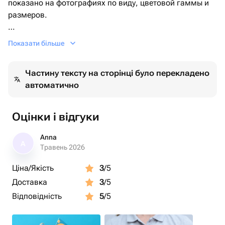
показано на фотографиях по виду, цветовой гаммы и
размеров.
Они могут поставляться с фирменным конвертом
Показати більше
(открыткой), а также со специальной подкормкой для
цветов по желанию клиента.
Частину тексту на сторінці було перекладено
автоматично
*Иногда возможны изменения в цветовых
композициях , по предварительному согласованию с
Оцінки і відгуки
ЗАКАЗЧИКОМ.
Anna
A
Травень 2026
Ціна/Якість
3
/5
Доставка
3
/5
Відповідність
5
/5