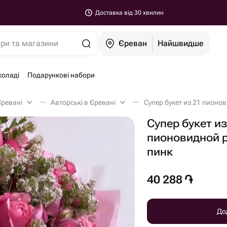
Доставка від 30 хвилин
ари та магазини
Єреван
Найшвидше
коладі
Подарункові набори
Єревані
Авторські в Єревані
Супер букет из 21 пионо
Супер букет из
пионовидной 
пинк
40 288
֏
До