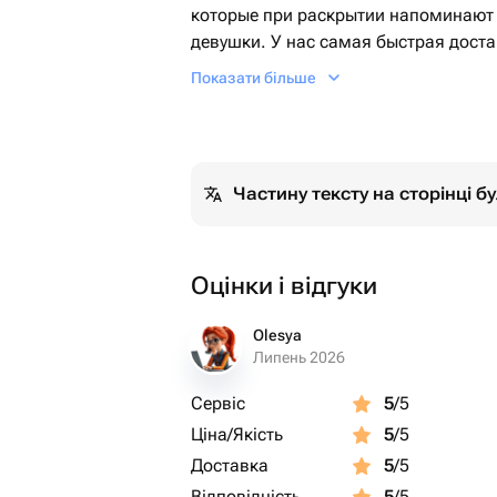
которые при раскрытии напоминают п
девушки. У нас самая быстрая доста
срочно. Напишите нашим менеджера
Показати більше
максимально быстро.
Частину тексту на сторінці 
Оцінки і відгуки
Olesya
Липень 2026
Сервіс
5
/5
Ціна/Якість
5
/5
Доставка
5
/5
Відповідність
5
/5