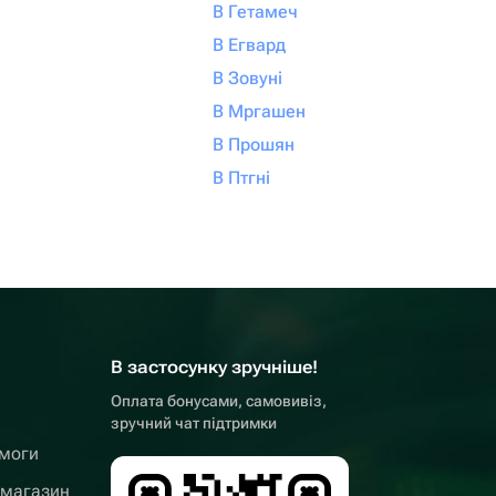
В Гетамеч
В Егвард
В Зовуні
В Мргашен
В Прошян
В Птгні
В застосунку зручніше!
Оплата бонусами, самовивіз,
зручний чат підтримки
омоги
 магазин