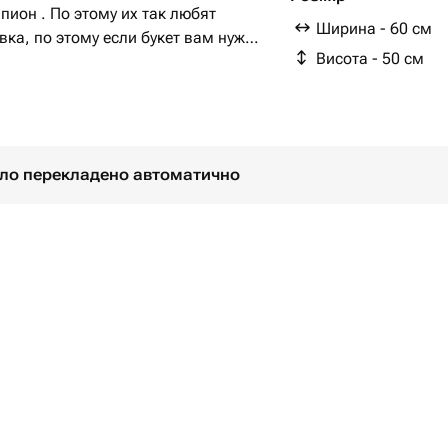
ион . По этому их так любят
Ширина - 60 см
вка, по этому если букет вам нужен
Висота - 50 см
м и мы отправим букет
було перекладено автоматично