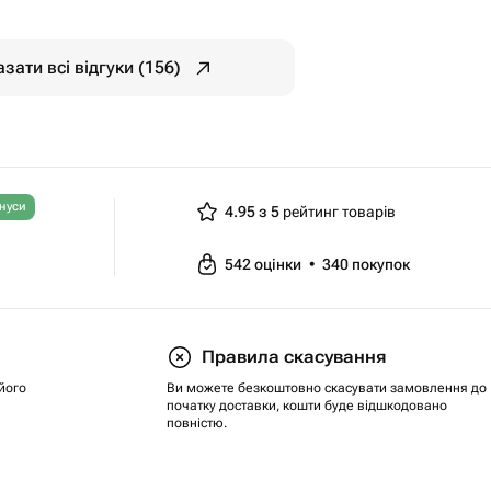
зати всі відгуки (156)
нуси
4.95 з 5
рейтинг товарів
542
оцінки
•
340
покупок
Правила скасування
його
Ви можете безкоштовно скасувати замовлення до
початку доставки, кошти буде відшкодовано
повністю.