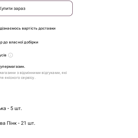
Купити зараз
и дізнаємось вартість доставки
р до власної добірки
усів
 Супермагазин.
агазини з відмінними відгуками, які
я якісного сервісу.
ка - 5 шт.
а Пінк - 21 шт.