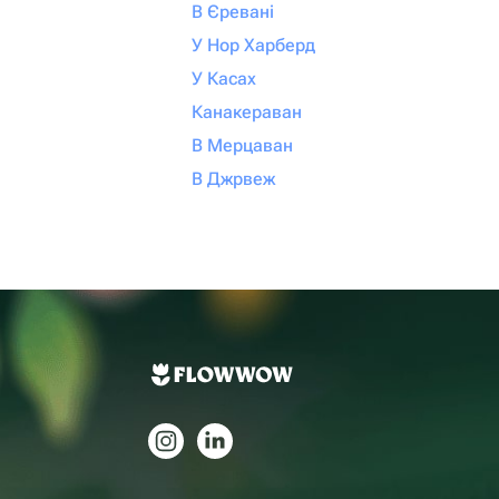
В Єревані
У Нор Харберд
У Касах
Канакераван
В Мерцаван
В Джрвеж