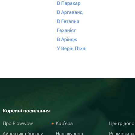
В Паракар
В Аргаванд
В Гетапня
Геханіст
В Аріндж
У Верін Птхні
Корсині посилання
Про Flowwow
Карʼєра
Центр доп
Айдентика бренду
Наш журнал
Розмістити