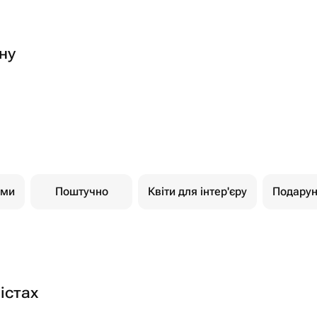
ну
ами
Поштучно
Квіти для інтер'єру
Подарун
істах