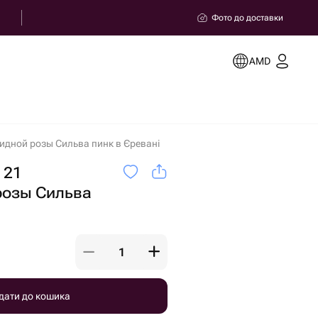
Фото до доставки
AMD
видной розы Сильва пинк в Єревані
 21
розы Сильва
дати до кошика