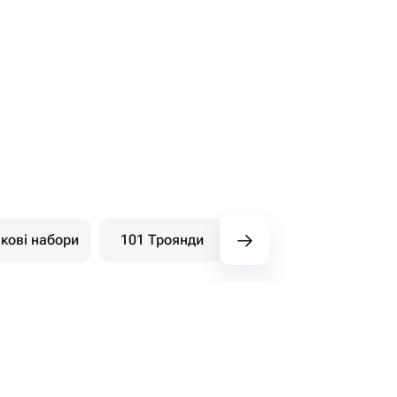
кові набори
101 Троянди
Букети ягідні