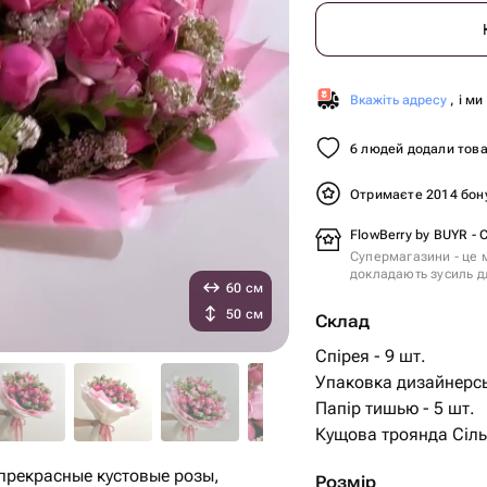
Вкажіть адресу
, і м
6 людей додали това
Отримаєте 2014 бон
FlowBerry by BUYR -
Супермагазини - це м
докладають зусиль дл
60 см
50 см
Склад
Спірея - 9 шт.
Упаковка дизайнерсь
Папір тишью - 5 шт.
Кущова троянда Сільв
 прекрасные кустовые розы,
Розмір