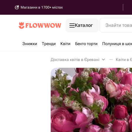
Магазини в 1700+ містах
Каталог
Знайти тов
Знижки
Тренди
Квіти
Бенто торти
Полуниця в шо
Доставка квітів в Єревані
Квіти в 