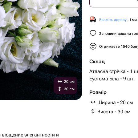
Вкажіть адресу
, і м
2 людини додали тов
Отримаєте 1540 бон
Склад
Атласна стрічка - 1 ш
Еустома Біла - 9 шт.
20 см
30 см
Розмір
Ширина - 20 см
Висота - 30 см
оплощение элегантности и