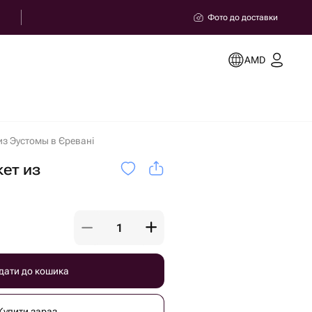
Фото до доставки
AMD
из Эустомы в Єревані
ет из
дати до кошика
Купити зараз