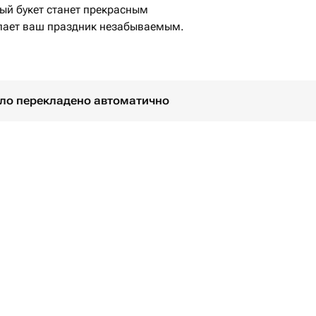
ый букет станет прекрасным
елает ваш праздник незабываемым.
було перекладено автоматично