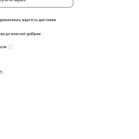
и дізнаємось вартість доставки
ар до власної добірки
усів
т.