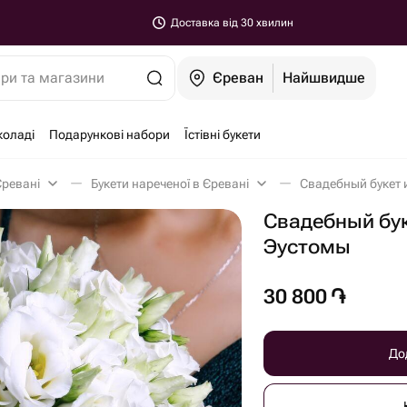
Доставка від 30 хвилин
ари та магазини
Єреван
Найшвидше
коладі
Подарункові набори
Їстівні букети
Єревані
Букети нареченої в Єревані
Свадебный букет 
Свадебный бук
Эустомы
30 800
֏
До