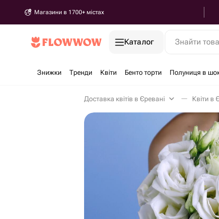
Магазини в 1700+ містах
Каталог
Знайти тов
Знижки
Тренди
Квіти
Бенто торти
Полуниця в шо
Доставка квітів в Єревані
Квіти в 