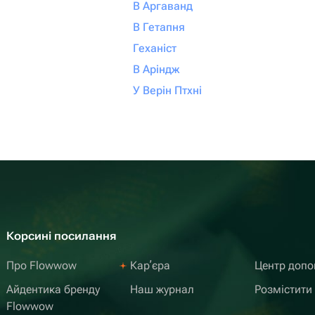
В Аргаванд
В Гетапня
Геханіст
В Аріндж
У Верін Птхні
Корсині посилання
Про Flowwow
Карʼєра
Центр доп
Айдентика бренду
Наш журнал
Розмістити
Flowwow