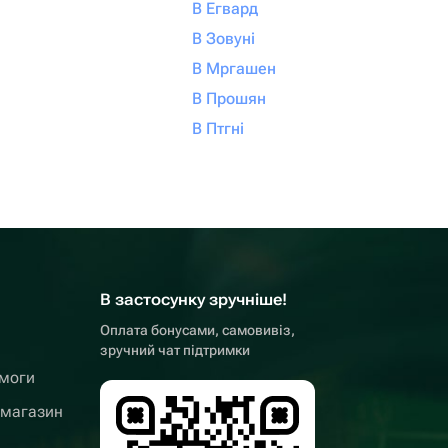
В Егвард
В Зовуні
В Мргашен
В Прошян
В Птгні
В застосунку зручніше!
Оплата бонусами, самовивіз,
зручний чат підтримки
омоги
 магазин