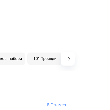
кові набори
101 Троянди
Букети ягідні
В Гетамеч