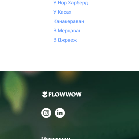
У Нор Харберд
У Касах
Канакераван
В Мерцаван
В Джрвеж
Магазинам