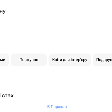
ну
ами
Поштучно
Квіти для інтер'єру
Подарун
істах
В Паракар