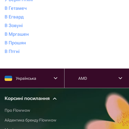
В Гетамеч
В Егвард
В Зовуні
В Мргашен
В Прошян
В Птгні
Українська
AMD
Корсині посилання
Про Flowwow
Айдентика бренду Flowwow