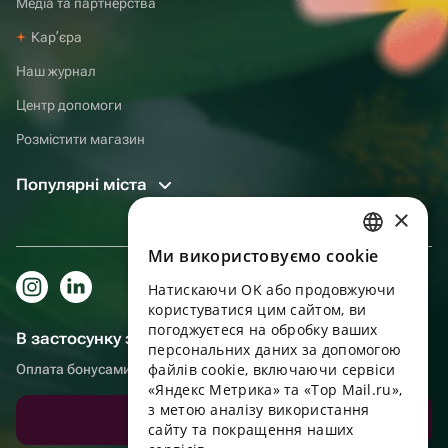
Медіа та партнерства
Карʼєра
Наш журнал
Центр допомоги
Розмістити магазин
Популярні міста
×
Ми використовуємо cookie
RUSSIAN
Натискаючи OK або продовжуючи
ENGLISH
користуватися цим сайтом, ви
UKRAINIAN
погоджуєтеся на обробку ваших
В застосунку зручніше!
персональних даних за допомогою
PORTUGUESE
файлів cookie, включаючи сервіси
Оплата бонусами, самовивіз, зручний чат підтримки
«Яндекс Метрика» та «Top Mail.ru»,
SPANISH
з метою аналізу використання
Завантажити додаток
сайту та покращення наших
HUNGARIAN