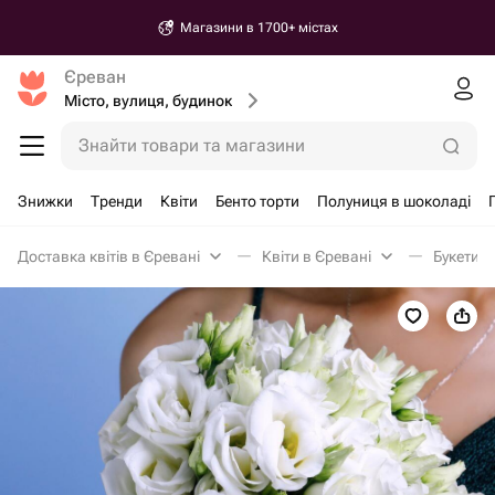
Магазини в 1700+ містах
Єреван
Місто, вулиця, будинок
Знайти товари та магазини
Знижки
Тренди
Квіти
Бенто торти
Полуниця в шоколаді
Доставка квітів в Єревані
Квіти в Єревані
Букети н