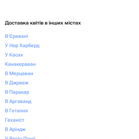
Доставка квітів в інших містах
В Єревані
У Нор Харберд
У Касах
Канакераван
В Мерцаван
В Джрвеж
В Паракар
В Аргаванд
В Гетапня
Геханіст
В Аріндж
У Верін Птхні