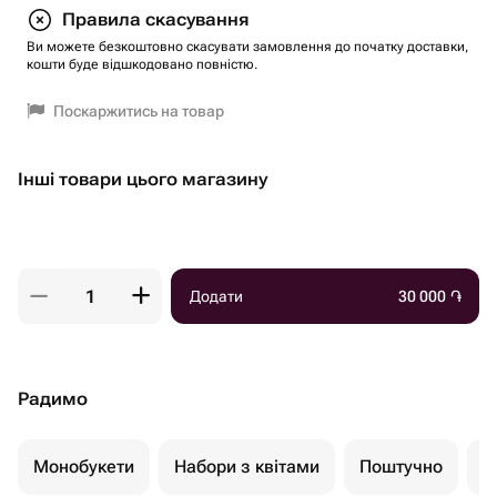
Правила скасування
Ви можете безкоштовно скасувати замовлення до початку доставки,
кошти буде відшкодовано повністю.
Поскаржитись на товар
Інші товари цього магазину
Додати
30 000
֏
Радимо
Монобукети
Набори з квітами
Поштучно
К