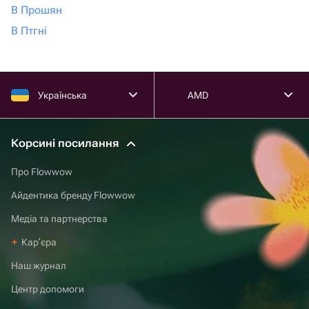
В Прошян
В Птгні
Українська
AMD
Корсині посилання
Про Flowwow
Айдентика бренду Flowwow
Медіа та партнерства
Карʼєра
Наш журнал
Центр допомоги