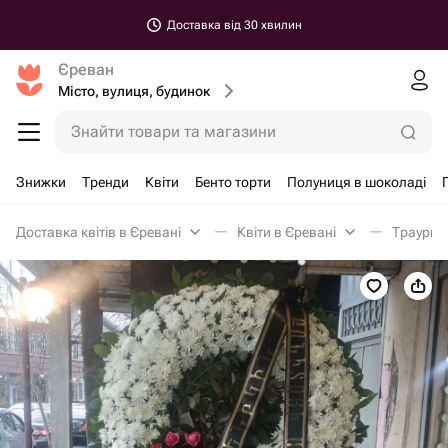
Доставка від 30 хвилин
Єреван
Місто, вулиця, будинок
Знайти товари та магазини
Знижки
Тренди
Квіти
Бенто торти
Полуниця в шоколаді
Доставка квітів в Єревані
Квіти в Єревані
Траурна