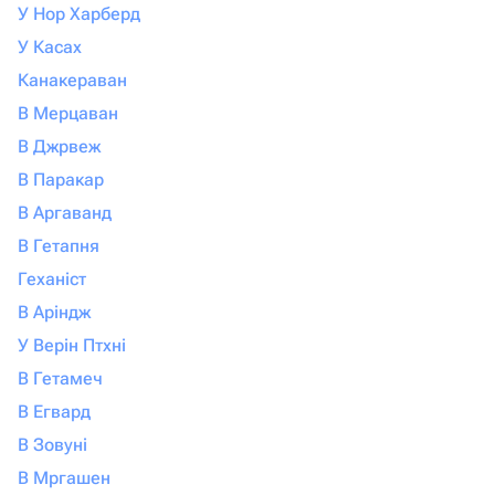
У Нор Харберд
У Касах
Канакераван
В Мерцаван
В Джрвеж
В Паракар
В Аргаванд
В Гетапня
Геханіст
В Аріндж
У Верін Птхні
В Гетамеч
В Егвард
В Зовуні
В Мргашен