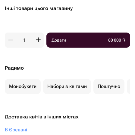
Інші товари цього магазину
Додати
80 000
֏
Радимо
Монобукети
Набори з квітами
Поштучно
К
Доставка квітів в інших містах
В Єревані