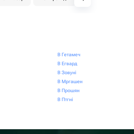
В Гетамеч
В Егвард
В Зовуні
В Мргашен
В Прошян
В Птгні