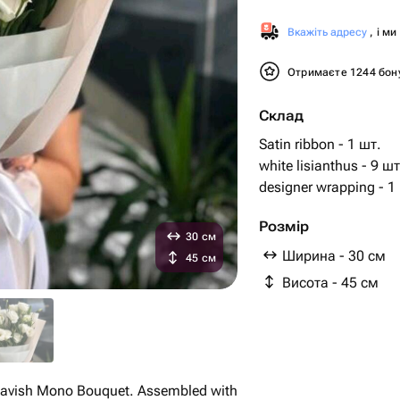
Вкажіть адресу
, і м
Отримаєте 1244 бо
Склад
Satin ribbon - 1 шт.
white lisianthus - 9 шт
designer wrapping - 1
Розмір
30 см
Ширина - 30 см
45 см
Висота - 45 см
r lavish Mono Bouquet. Assembled with