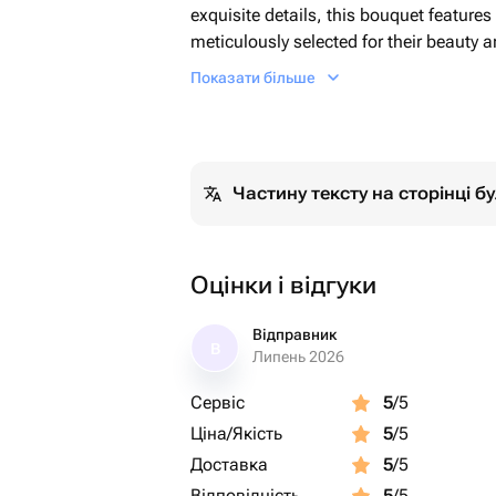
exquisite details, this bouquet feature
meticulously selected for their beauty
of delicate organza ribbons, it creates
Показати більше
white flowers. The bouquets are lovingl
wrapping, further enhanced with the inc
packaging. Captivating in its simplicit
understated luxury and is perfect for a
Частину тексту на сторінці 
Оцінки і відгуки
Відправник
В
Липень 2026
Сервіс
5
/5
Ціна/Якість
5
/5
Доставка
5
/5
Відповідність
5
/5