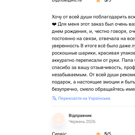
Хочу от всей души поблагодарить вс
❤️ Для меня этот заказ был очень в
днем рождения, и, честно говоря, о
постоянно на связи, отвечала на вс
уверенность В итоге всё было даже л
роскошные шарики, красивая упаков
аккуратно переписали от руки. Папа
спасибо за вашу отзывчивость, про
незабываемым. От всей души рекоме
подарок, а настоящие эмоции и быть
безупречно, смело обращайтесь имен
Перекласти на Українська
Відправник
В
Червень 2026
Сервіс
5
/5