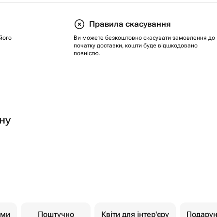
Правила скасування
його
Ви можете безкоштовно скасувати замовлення до
початку доставки, кошти буде відшкодовано
повністю.
ну
ами
Поштучно
Квіти для інтер'єру
Подарун