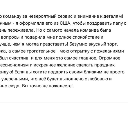
ю команду за невероятный сервис и внимание к деталям!
ажным - я оформляла его из США, чтобы поздравить папу с
чень переживала. Но с самого начала команда была
е вопросы и подарила мне полное спокойствие и
учше, чем я могла представить! Безумно вкусный торт,
ка, а самое трогательное - мою открытку с пожеланиями
 был счастлив, и для меня это самое главное. Огромное
фессионализм и искреннее желание сделать праздник
ндую! Если вы хотите подарить своим близким не просто
 уверенными, что всё будет выполнено с любовью и
но сюда. Вы точно не пожалеете!