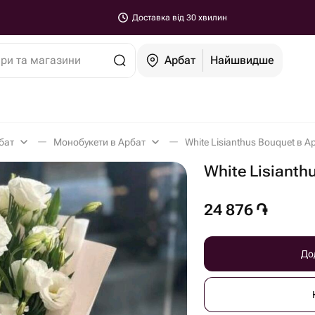
Доставка від 30 хвилин
ари та магазини
Арбат
Найшвидше
бат
Монобукети в Арбат
White Lisianthus Bouquet в А
White Lisianth
24 876
֏
До