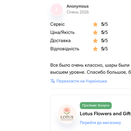
Anonymous
A
Січень 2026
Сервіс
5
/5
Ціна/Якість
5
/5
Доставка
5
/5
Відповідність
5
/5
Все было очень классно, шары были 
высшем уровне. Спасибо большое, б
Перекласти на Українська
Приймає бонуси
Lotus Flowers and Gif
Перейти до магазину