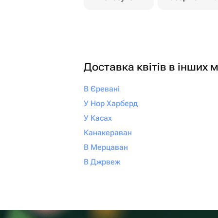
Доставка квітів в інших м
В Єревані
У Нор Харберд
У Касах
Канакераван
В Мерцаван
В Джрвеж