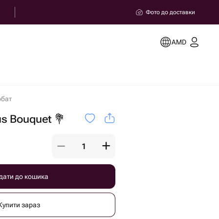
Фото до доставки
AMD
рбат
us Bouquet 💐
дати до кошика
Купити зараз