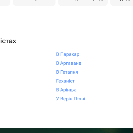
істах
В Паракар
В Аргаванд
В Гетапня
Геханіст
В Аріндж
У Верін Птхні