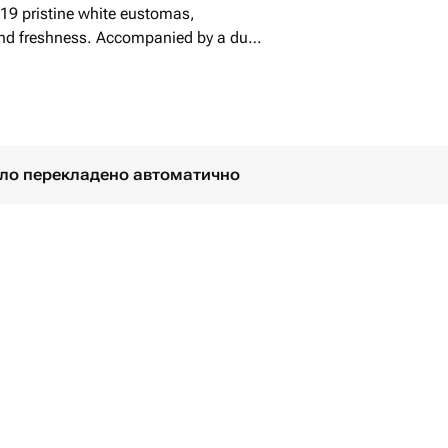
s 19 pristine white eustomas,
 and freshness. Accompanied by a duo
 an impeccable contrast to the lush
y presented in high-quality designer
lusion of a singular tishyu
y, this Mono Bouquet is a testament to
ny occasion.
було перекладено автоматично