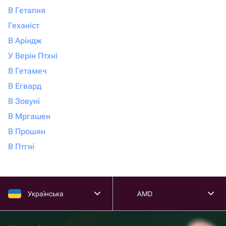
В Гетапня
Геханіст
В Аріндж
У Верін Птхні
В Гетамеч
В Егвард
В Зовуні
В Мргашен
В Прошян
В Птгні
Українська
AMD