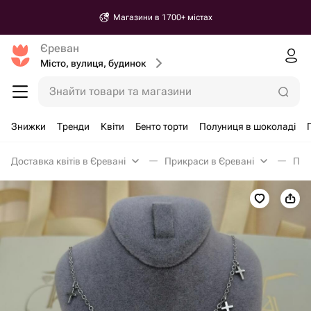
Магазини в 1700+ містах
Єреван
Місто, вулиця, будинок
Знайти товари та магазини
Знижки
Тренди
Квіти
Бенто торти
Полуниця в шоколаді
Доставка квітів в Єревані
Прикраси в Єревані
Під