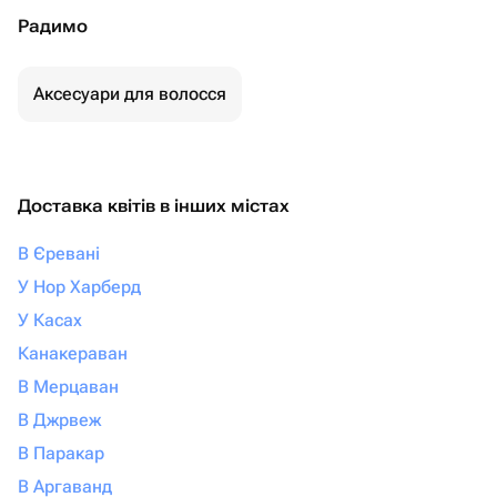
Радимо
Аксесуари для волосся
Доставка квітів в інших містах
В Єревані
У Нор Харберд
У Касах
Канакераван
В Мерцаван
В Джрвеж
В Паракар
В Аргаванд