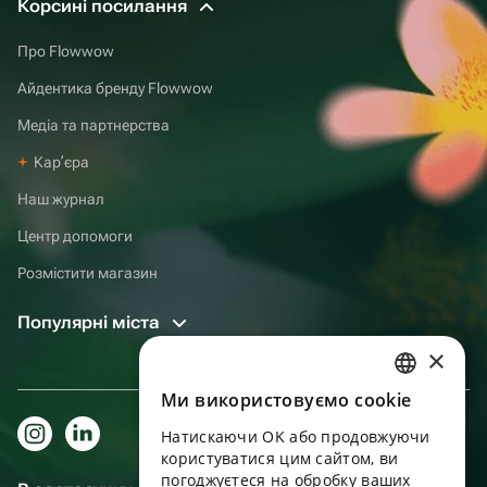
Корсині посилання
Про Flowwow
Айдентика бренду Flowwow
Медіа та партнерства
Карʼєра
Наш журнал
Центр допомоги
Розмістити магазин
Популярні міста
×
Ми використовуємо cookie
RUSSIAN
Натискаючи OK або продовжуючи
ENGLISH
користуватися цим сайтом, ви
UKRAINIAN
погоджуєтеся на обробку ваших