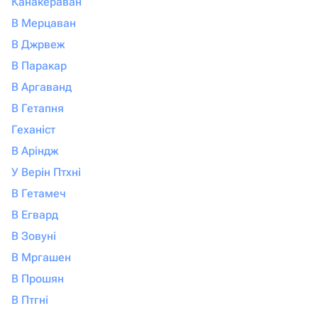
Канакераван
В Мерцаван
В Джрвеж
В Паракар
В Аргаванд
В Гетапня
Геханіст
В Аріндж
У Верін Птхні
В Гетамеч
В Егвард
В Зовуні
В Мргашен
В Прошян
В Птгні