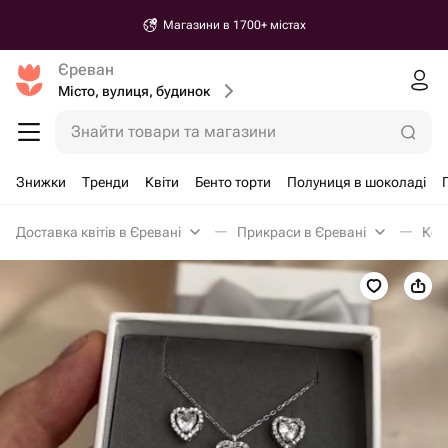
Магазини в 1700+ містах
Єреван
Місто, вулиця, будинок
Знайти товари та магазини
Знижки
Тренди
Квіти
Бенто торти
Полуниця в шоколаді
Доставка квітів в Єревані
Прикраси в Єревані
Ком