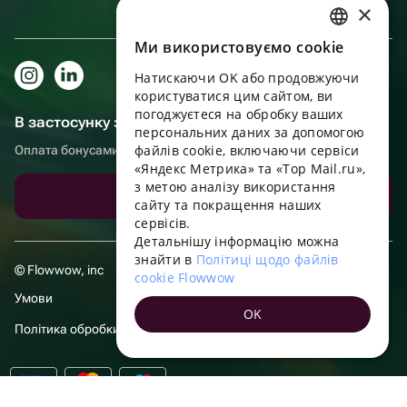
×
Ми використовуємо cookie
RUSSIAN
Натискаючи OK або продовжуючи
ENGLISH
користуватися цим сайтом, ви
UKRAINIAN
погоджуєтеся на обробку ваших
В застосунку зручніше!
персональних даних за допомогою
PORTUGUESE
файлів cookie, включаючи сервіси
Оплата бонусами, самовивіз, зручний чат підтримки
«Яндекс Метрика» та «Top Mail.ru»,
SPANISH
з метою аналізу використання
Завантажити додаток
сайту та покращення наших
HUNGARIAN
сервісів.
ITALIAN
Детальнішу інформацію можна
знайти в
Політиці щодо файлів
FRENCH
© Flowwow, inc
cookie Flowwow
TURKISH
Умови
OK
GERMAN
Політика обробки даних
POLISH