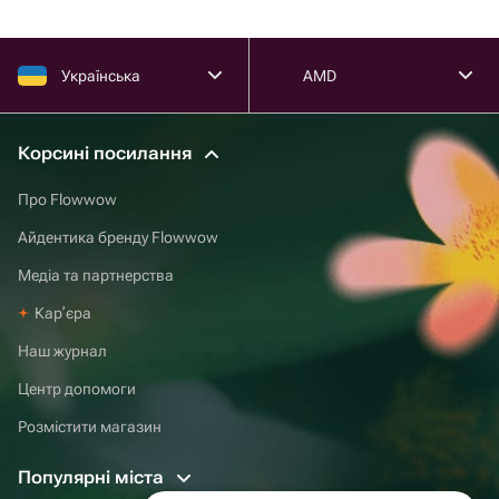
Українська
AMD
Корсині посилання
Про Flowwow
Айдентика бренду Flowwow
Медіа та партнерства
Карʼєра
Наш журнал
Центр допомоги
Розмістити магазин
Популярні міста