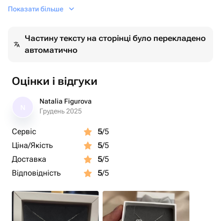
Изготовитель TA diamond
Показати більше
Вес : 6 грамм
Вставка фианиты
Частину тексту на сторінці було перекладено
Может быть исполнен с камнями белого цвета и
автоматично
розового цвета.
По умолчанию поставляем белые. Если хотите
розовые, укажите об этом в комментарии к заказу.
Оцінки і відгуки
Есть вопросы? С удовольствие ответим. Свяжитесь по
кнопке «Написать». Поможем вам и подберем все
Natalia Figurova
N
необходимое 🌸
Грудень 2025
Сервіс
5
/5
Ціна/Якість
5
/5
Доставка
5
/5
Відповідність
5
/5