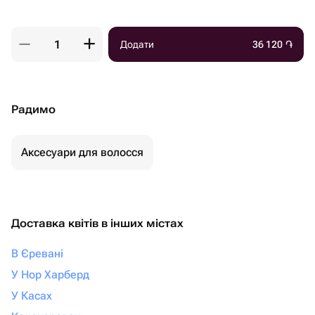
Додати
36 120
֏
Радимо
Аксесуари для волосся
Доставка квітів в інших містах
В Єревані
У Нор Харберд
У Касах