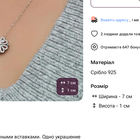
Вкажіть адресу
, і м
2 людини додали тов
Отримаєте 647 бону
Матеріал
Срібло 925
7 см
Розмір
1 см
Ширина - 7 см
Висота - 1 см
итными вставками. Одно украшение