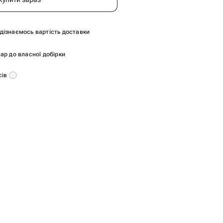
и дізнаємось вартість доставки
ар до власної добірки
сів