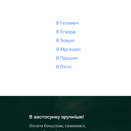
В Гетамеч
В Егвард
В Зовуні
В Мргашен
В Прошян
В Птгні
В застосунку зручніше!
Оплата бонусами, самовивіз,