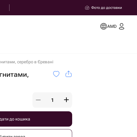
Фото до доставки
AMD
нитами, серебро в Єревані
гнитами,
дати до кошика
Купити зараз