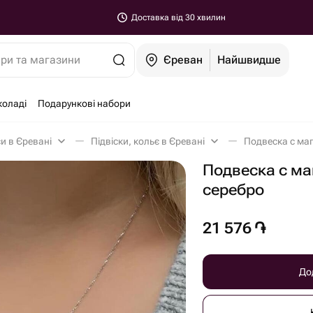
Доставка від 30 хвилин
ари та магазини
Єреван
Найшвидше
коладі
Подарункові набори
и в Єревані
Підвіски, кольє в Єревані
Подвеска с маг
Подвеска с ма
серебро
21 576
֏
До