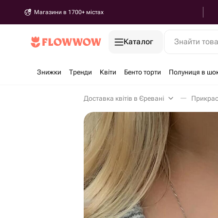
Магазини в 1700+ містах
Каталог
Знайти тов
Знижки
Тренди
Квіти
Бенто торти
Полуниця в шо
Доставка квітів в Єревані
Прикрас