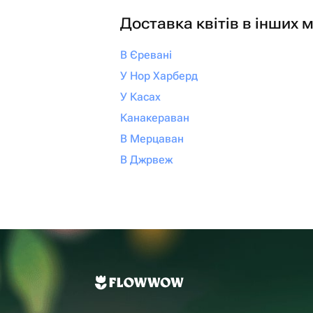
Доставка квітів в інших м
В Єревані
У Нор Харберд
У Касах
Канакераван
В Мерцаван
В Джрвеж