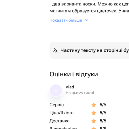
- два варианта носки. Можно как це
магнитам образуется цветочек. Уни
подарок.
Показати більше
Выполнена из серебра 925 пробы
Вес; 3 грамма
Частину тексту на сторінці 
Оцінки і відгуки
Vlad
V
На цьому тижні
Сервіс
5
/5
Ціна/Якість
5
/5
Доставка
5
/5
Відповідність
5
/5