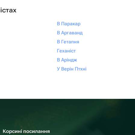
істах
В Паракар
В Аргаванд
В Гетапня
Геханіст
В Аріндж
У Верін Птхні
Корсині посилання