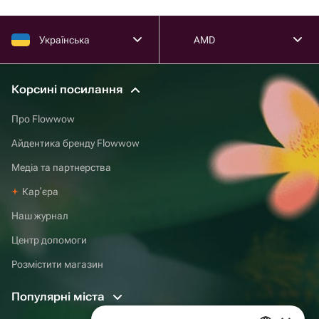
Українська
AMD
Корсині посилання
Про Flowwow
Айдентика бренду Flowwow
Медіа та партнерства
Карʼєра
Наш журнал
Центр допомоги
Розмістити магазин
Популярні міста