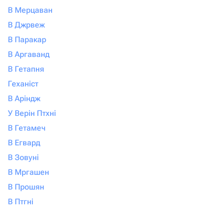
В Мерцаван
В Джрвеж
В Паракар
В Аргаванд
В Гетапня
Геханіст
В Аріндж
У Верін Птхні
В Гетамеч
В Егвард
В Зовуні
В Мргашен
В Прошян
В Птгні