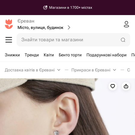
Магазини в 1700+ містах
Єреван
Місто, вулиця, будинок
Знайти товари та магазини
Знижки
Тренди
Квіти
Бенто торти
Подарункові набори
П
Доставка квітів в Єревані
Прикраси в Єревані
Сер