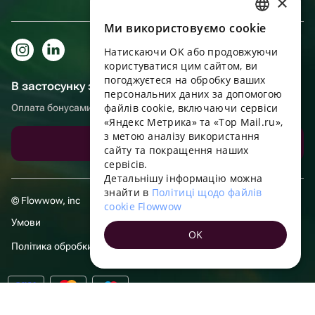
×
Ми використовуємо cookie
RUSSIAN
Натискаючи OK або продовжуючи
ENGLISH
користуватися цим сайтом, ви
UKRAINIAN
погоджуєтеся на обробку ваших
В застосунку зручніше!
персональних даних за допомогою
PORTUGUESE
файлів cookie, включаючи сервіси
Оплата бонусами, самовивіз, зручний чат підтримки
«Яндекс Метрика» та «Top Mail.ru»,
SPANISH
з метою аналізу використання
Завантажити додаток
сайту та покращення наших
HUNGARIAN
сервісів.
ITALIAN
Детальнішу інформацію можна
знайти в
Політиці щодо файлів
FRENCH
© Flowwow, inc
cookie Flowwow
TURKISH
Умови
OK
GERMAN
Політика обробки даних
POLISH