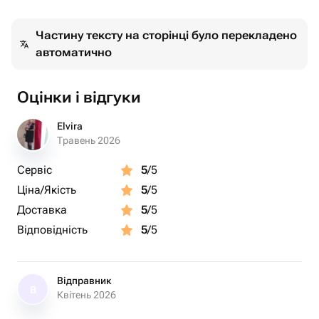
Бренд: Oliver Weber
Пол: Женские
Частину тексту на сторінці було перекладено
Страна: Австрия
автоматично
Кристалл 1: Swarovski кристалл
Материал 2: Родиевое покрытие
Оцінки і відгуки
Цвет материала: Серебряный
Размер: 0.6 Cm
Elvira
Стиль серьги: Гвоздь
Травень 2026
Earring Заклепки: Пусет
Сервіс
5
/5
На украшения нет гарантии.
Ціна/Якість
5
/5
Доставка
5
/5
Відповідність
5
/5
Відправник
В
Квітень 2026