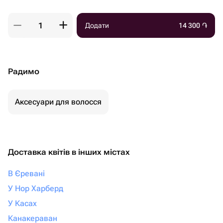
Додати
14 300
֏
Радимо
Аксесуари для волосся
Доставка квітів в інших містах
В Єревані
У Нор Харберд
У Касах
Канакераван