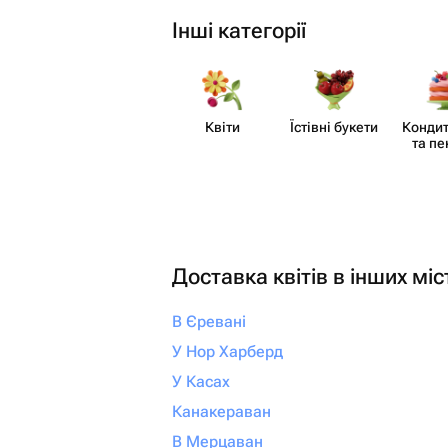
Інші категорії
Квіти
Їстівні букети
Кондит
та пе
Доставка квітів в інших міс
В Єревані
У Нор Харберд
У Касах
Канакераван
В Мерцаван