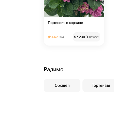
Гортензия в корзине
57 230
֏
4.52
203
59 000
֏
Радимо
Орхідея
Гортензія