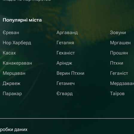
Популярні міста
Єреван
Аргаванд
Зовуни
Нор Харберд
Гетапня
Мргашен
Касах
Геханіст
Прошян
Канакераван
Аріндж
Птхни
Мерцаван
Верин Птхни
Геганіст
Джрвеж
Гетамеч
Мердзава
Паракар
Єгвард
Таїров
бробки даних