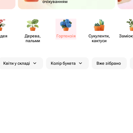
очікуванням
ідея
Дерева,
Гортензія
Суку​ленти,
Заміок
пальми
кактуси
Квіти у складі
Колір букета
Вже зібрано