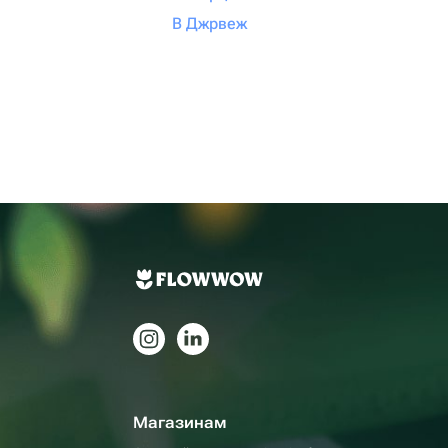
В Джрвеж
Магазинам