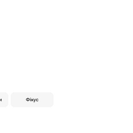
и
Фікус