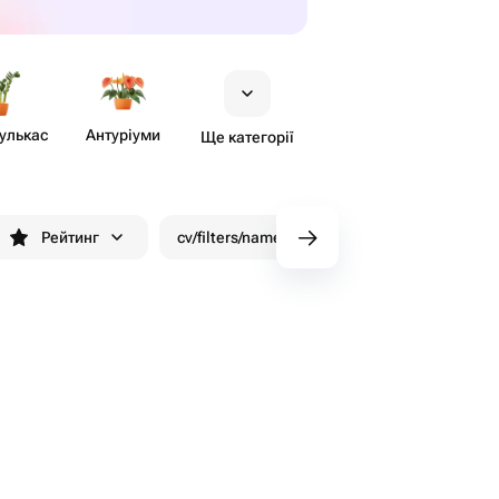
​улькас
Антуріуми
Ще категорії
Рейтинг
cv/filters/name_fast_delivery
Знижки