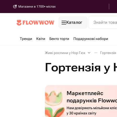
Магазини в 1700+ містах
Каталог
Знайти тов
Тренди
Квіти
Бенто торти
Подарункові набори
Живі рослини у Нор Гюх
Гортензія
Гортензія у
Маркетплейс
подарунків Floww
Нам довіряють мільйони кліє
у 30 країнах світу