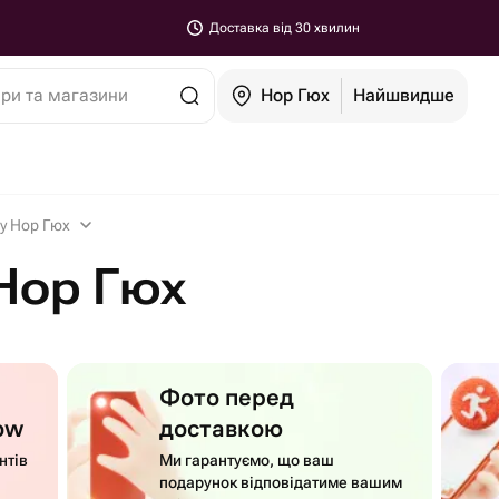
Доставка від 30 хвилин
ари та магазини
Нор Гюх
Найшвидше
 у Нор Гюх
 Нор Гюх
Фото перед
ow
доставкою
нтів
Ми гарантуємо, що ваш
подарунок відповідатиме вашим