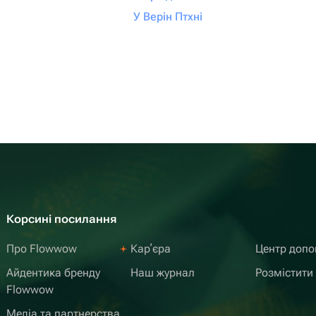
У Верін Птхні
Корсині посилання
Про Flowwow
Карʼєра
Центр доп
Айдентика бренду
Наш журнал
Розмістити
Flowwow
Медіа та партнерства