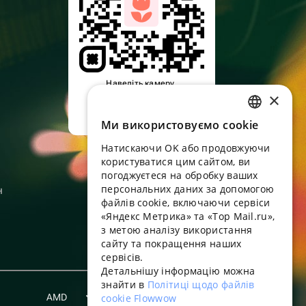
Наведіть камеру,
×
завантажте додаток
Ми використовуємо cookie
RUSSIAN
Натискаючи OK або продовжуючи
ENGLISH
користуватися цим сайтом, ви
UKRAINIAN
погоджуєтеся на обробку ваших
персональних даних за допомогою
н
PORTUGUESE
файлів cookie, включаючи сервіси
«Яндекс Метрика» та «Top Mail.ru»,
SPANISH
з метою аналізу використання
сайту та покращення наших
HUNGARIAN
сервісів.
ITALIAN
Детальнішу інформацію можна
знайти в
Політиці щодо файлів
FRENCH
AMD
cookie Flowwow
Українська