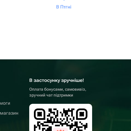
В Птгні
В застосунку зручніше!
Оплата бонусами, самовивіз,
зручний чат підтримки
омоги
 магазин