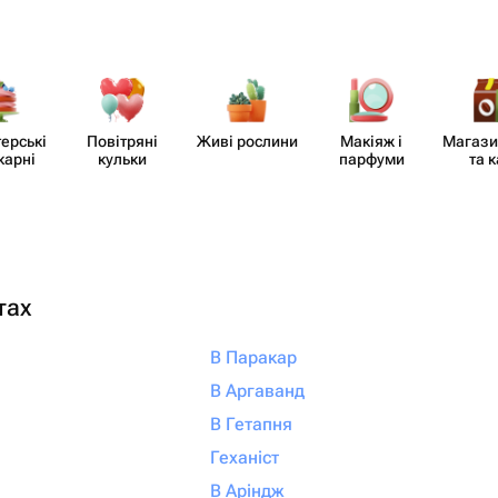
​ерські
Повітряні
Живі рослини
Макіяж і
Магази
карні
кульки
парфуми
та 
тах
В Паракар
В Аргаванд
В Гетапня
Геханіст
В Аріндж