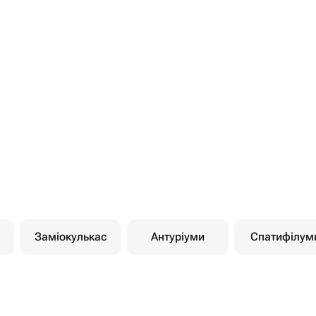
Заміокулькас
Антуріуми
Спатифілум