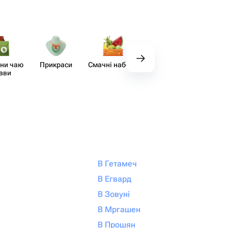
ни чаю
Прикраси
Смачні набори
Декор
Аксе
кави
В Гетамеч
В Егвард
В Зовуні
В Мргашен
В Прошян