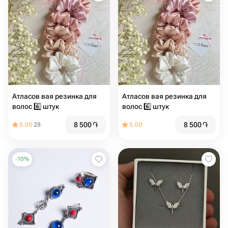
Атласов вая резинка для
Атласов вая резинка для
волос 6️⃣ штук
волос 6️⃣ штук
8 500
֏
8 500
֏
5.00
28
5.00
-
10
%