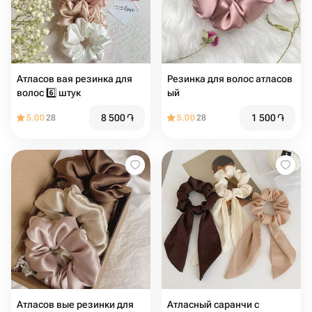
Атласов вая резинка для
Резинка для волос атласов
волос 6️⃣ штук
ый
8 500
֏
1 500
֏
5.00
28
5.00
28
Атласов вые резинки для
Атласный саранчи с