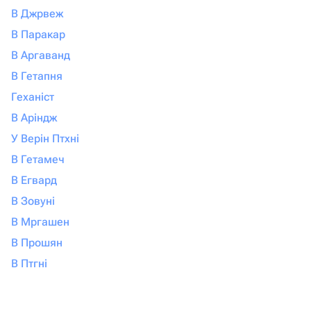
В Джрвеж
В Паракар
В Аргаванд
В Гетапня
Геханіст
В Аріндж
У Верін Птхні
В Гетамеч
В Егвард
В Зовуні
В Мргашен
В Прошян
В Птгні