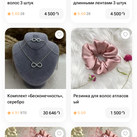
волос 3 штук
длинными лентами 3 штук
4 500
֏
4 500
֏
5.00
28
5.00
28
Комплект «Бесконечность»,
Резинка для волос атласов
серебро
ый
30 646
֏
1 500
֏
4.91
970
5.00