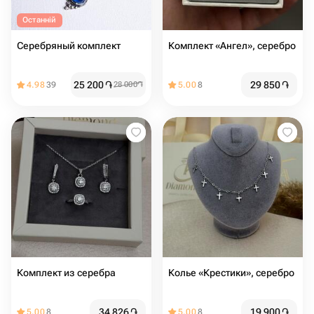
Останній
Серебряный комплект
Комплект «Ангел», серебро
25 200
֏
29 850
֏
4.98
39
28 000
֏
5.00
8
Комплект из серебра
Колье «Крестики», серебро
34 826
֏
19 900
֏
5.00
8
5.00
8