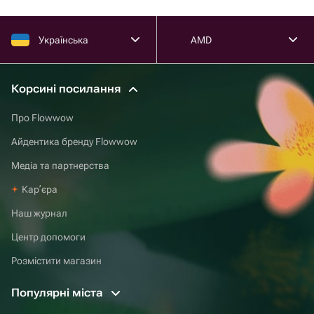
Українська
AMD
Корсині посилання
Про Flowwow
Айдентика бренду Flowwow
Медіа та партнерства
Карʼєра
Наш журнал
Центр допомоги
Розмістити магазин
Популярні міста