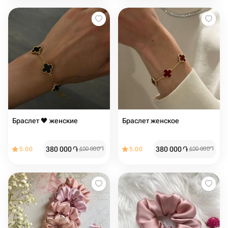
Браслет 🖤 женские
Браслет женское ️
380 000
֏
380 000
֏
5.00
400 000
֏
5.00
400 000
֏