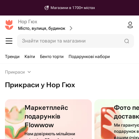
Магазини в 1700+ містах
Нор Гюх
Місто, вулиця, будинок
Знайти товари та магазини
Тренди
Квіти
Бенто торти
Подарункові набори
Прикраси
Прикраси у Нор Гюх
Маркетплейс
Фото п
подарунків
достав
Flowwow
Ми гаранту
подарунок в
Нам довіряють мільйони
вашим очік