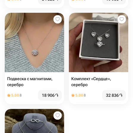
Подвеска с магнитами,
Комплект «Сердце»,
серебро
серебро
18 906
֏
32 836
֏
5.00
8
5.00
8