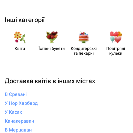
Інші категорії
Квіти
Їстівні букети
Кондит​ерські
Повітряні
та пекарні
кульки
Доставка квітів в інших містах
В Єревані
У Нор Харберд
У Касах
Канакераван
В Мерцаван