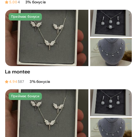
5.00
4
3% бонусів
Приймає бонуси
La montee
4.94
587
3% бонусів
Приймає бонуси