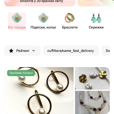
клієнтів у 30 країнах світу
Всі товари
Підвіски, кольє
Браслети
Сережки
Рейтинг
cv/filters/name_fast_delivery
Зни
Приймає бонуси