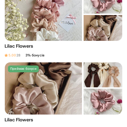
Lilac Flowers
5.00
28
3% бонусів
Приймає бонуси
Lilac Flowers