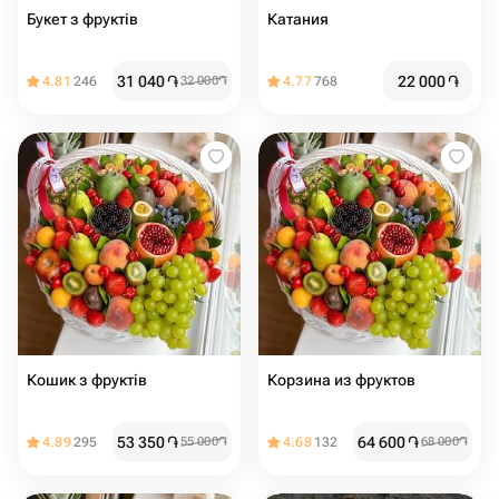
Букет з фруктів
Катания
31 040
֏
22 000
֏
4.81
246
32 000
֏
4.77
768
Кошик з фруктів
Корзина из фруктов
53 350
֏
64 600
֏
4.89
295
55 000
֏
4.68
132
68 000
֏