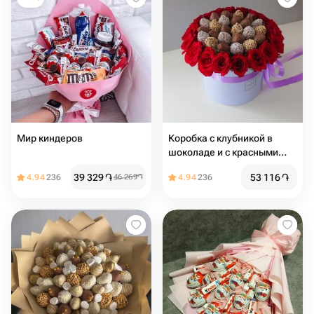
Мир киндеров
Коробка с клубникой в
шоколаде и с красными
розами
39 329
֏
53 116
֏
4.94
236
46 269
֏
4.94
236