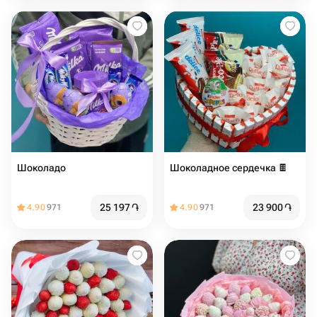
Шоколадо
Шоколадное сердечка 🍫
25 197
֏
23 900
֏
4.90
971
4.90
971