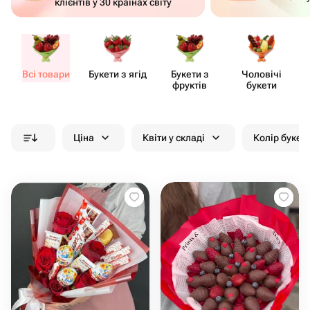
клієнтів у 30 країнах світу
Всі товари
Букети з ягід
Букети з
Чоловічі
фруктів
букети
Ціна
Квіти у складі
Колір букет