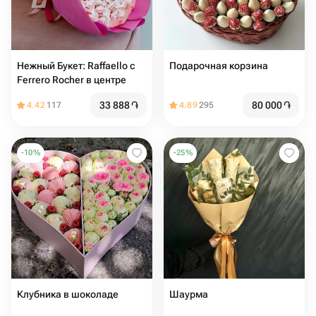
Нежный Букет: Raffaello с
Подарочная корзина
Ferrero Rocher в центре
33 888
֏
80 000
֏
4.42
117
4.89
295
-
10
%
-
25
%
Клубника в шоколаде
Шаурма