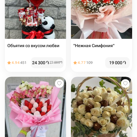
Объятия со вкусом любви
"Нежная Симфония"
24 300
֏
19 000
֏
4.94
451
27 000
֏
4.77
109