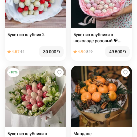
Букет из клубник 2
Букет из клубники в
шоколаде розовый 💝️
недорогой
30 000
֏
49 500
֏
4.57
44
4.90
849
-
10
%
Букет из клубники в
Мандале