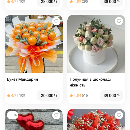
28 000
֏
38 000
֏
4.77
109
4.89
295
Букет Мандарин
Полуниця в шоколаді
ніжність
20 000
֏
39 000
֏
4.77
109
4.84
616
-
10
%