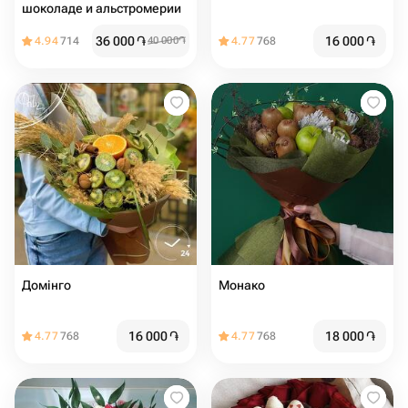
шоколаде и альстромерии
36 000
֏
16 000
֏
4.94
714
40 000
֏
4.77
768
Домінго
Монако
16 000
֏
18 000
֏
4.77
768
4.77
768