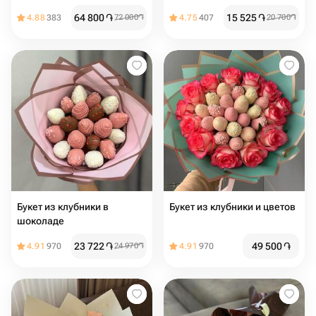
64 800
֏
15 525
֏
4.88
383
72 000
֏
4.75
407
20 700
֏
Букет из клубники в
Букет из клубники и цветов
шоколаде
23 722
֏
49 500
֏
4.91
970
24 970
֏
4.91
970