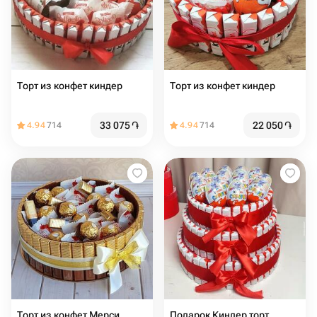
Торт из конфет киндер
Торт из конфет киндер
33 075
֏
22 050
֏
4.94
714
4.94
714
Торт из конфет Мерси
Подарок Киндер торт