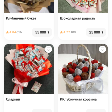
Клубничный букет
Шоколадная радость
55 000
֏
25 000
֏
4.84
616
4.77
109
Сладкий
ККлубничная корзина