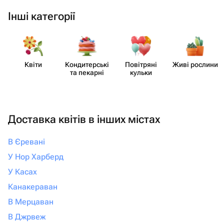
Інші категорії
Квіти
Кондит​ерські
Повітряні
Живі рослини
та пекарні
кульки
Доставка квітів в інших містах
В Єревані
У Нор Харберд
У Касах
Канакераван
В Мерцаван
В Джрвеж