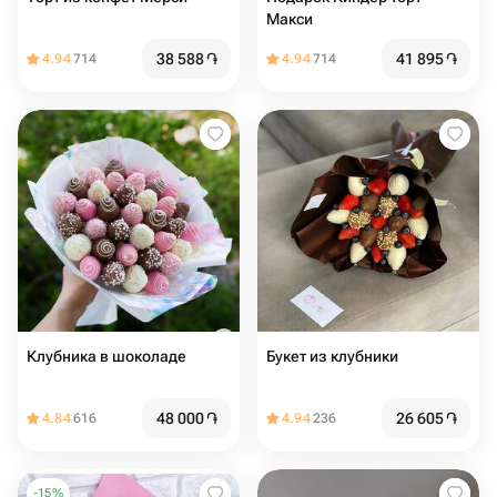
Макси
38 588
֏
41 895
֏
4.94
714
4.94
714
Клубника в шоколаде
Букет из клубники
48 000
֏
26 605
֏
4.84
616
4.94
236
-
15
%