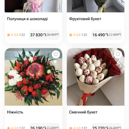
Полуниця в шоколаді
Фруктовий букет
37 830
֏
16 490
֏
4.68
132
39 000
֏
4.68
132
17 000
֏
Ніжність
Смачний букет
26 190
֏
25 220
֏
4.68
132
27 000
֏
4.68
132
26 000
֏