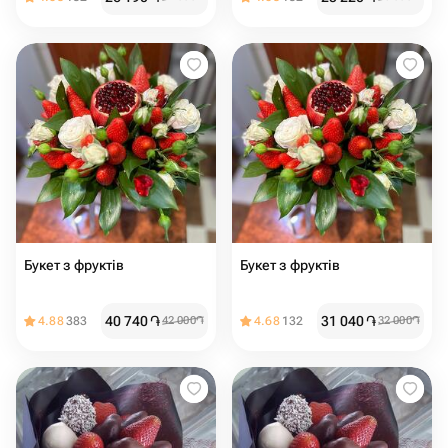
Букет з фруктів
Букет з фруктів
40 740
֏
31 040
֏
4.88
383
42 000
֏
4.68
132
32 000
֏