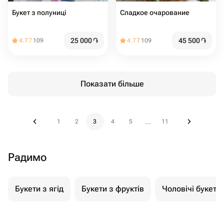
Букет з полуниці
Сладкое очарование
25 000
֏
45 500
֏
4.77
109
4.77
109
Показати більше
1
2
3
4
5
11
...
Радимо
Букети з ягід
Букети з фруктів
Чоловічі букети