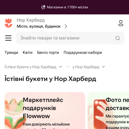
Магазини в 1700+ містах
Нор Харберд
Місто, вулиця, будинок
Знайти товари та магазини
Тренди
Квіти
Бенто торти
Подарункові набори
Їстівні букети у Нор Харберд
у Нор Харберд
Їстівні букети у Нор Харберд
Маркетплейс
Фото п
подарунків
достав
Flowwow
Ми гаранту
подарунок в
Нам довіряють мільйони
вашим очік