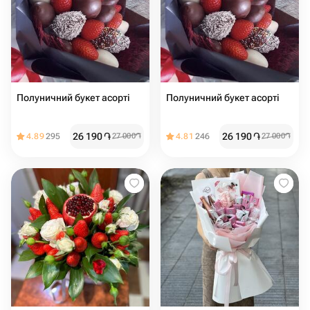
Полуничний букет асорті
Полуничний букет асорті
26 190
֏
26 190
֏
4.89
295
27 000
֏
4.81
246
27 000
֏