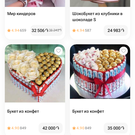
Мир киндеров
ШокоБукет из клубники в
шоколаде S
32 506
֏
24 983
֏
4.94
659
38 242
֏
4.94
587
Букет из конфет
Букет из конфет
42 000
֏
35 000
֏
4.90
849
4.90
849