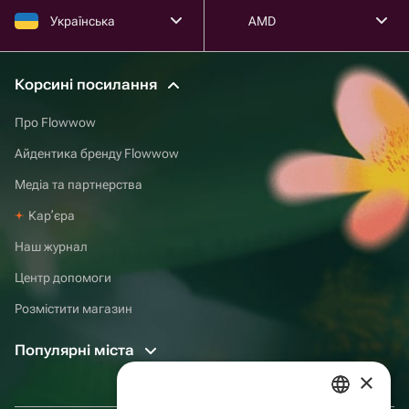
Українська
AMD
Корсині посилання
Про Flowwow
Айдентика бренду Flowwow
Медіа та партнерства
Карʼєра
Наш журнал
Центр допомоги
Розмістити магазин
Популярні міста
×