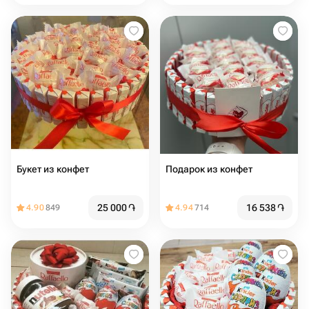
Букет из конфет
Подарок из конфет
25 000
֏
16 538
֏
4.90
849
4.94
714