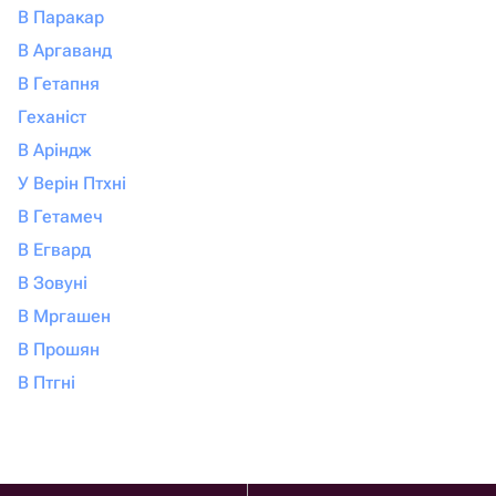
В Паракар
В Аргаванд
В Гетапня
Геханіст
В Аріндж
У Верін Птхні
В Гетамеч
В Егвард
В Зовуні
В Мргашен
В Прошян
В Птгні