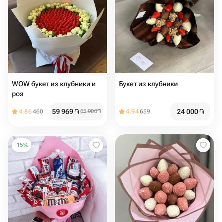
WOW букет из клубники и
Букет из клубники
роз
59 969
֏
24 000
֏
4.86
460
65 900
֏
4.94
659
-
15
%