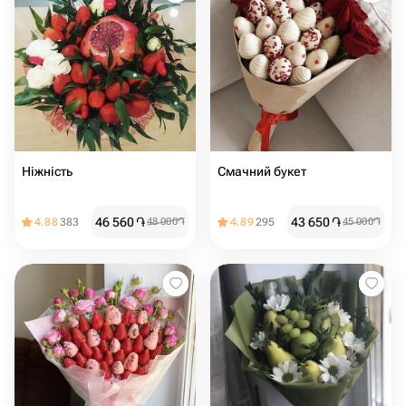
Ніжність
Смачний букет
46 560
֏
43 650
֏
4.88
383
48 000
֏
4.89
295
45 000
֏