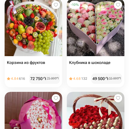
-
10
%
Корзина из фруктов
Клубника в шоколаде
72 750
֏
49 500
֏
4.84
616
75 000
֏
4.68
132
55 000
֏