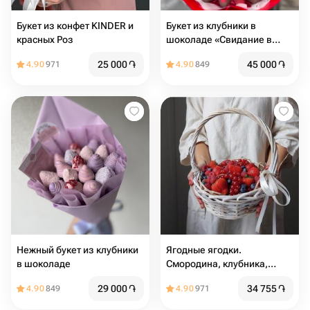
Букет из конфет KINDER и
Букет из клубники в
красных Роз
шоколаде «Свидание в
Париже»
25 000
֏
45 000
֏
4.90
971
4.90
849
Нежный букет из клубники
Ягодные ягодки.
в шоколаде
Смородина, клубника,
малина и голубика,
29 000
֏
34 755
֏
4.90
849
4.90
971
подарок