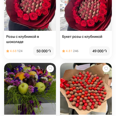
Розы с клубникой в
Букет розы с клубникой
шоколаде
50 000
֏
49 000
֏
4.68
124
4.81
246