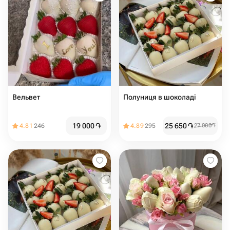
Вельвет
Полуниця в шоколаді
19 000
֏
25 650
֏
4.81
246
4.89
295
27 000
֏