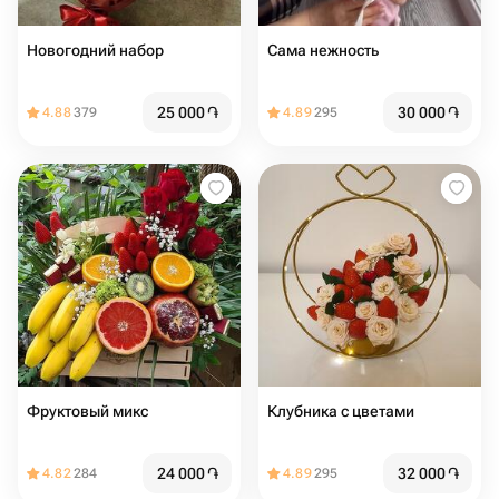
Новогодний набор
Сама нежность
25 000
֏
30 000
֏
4.88
379
4.89
295
Фруктовый микс
Клубника с цветами
24 000
֏
32 000
֏
4.82
284
4.89
295