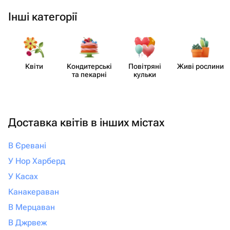
Інші категорії
Квіти
Кондит​ерські
Повітряні
Живі рослини
та пекарні
кульки
Доставка квітів в інших містах
В Єревані
У Нор Харберд
У Касах
Канакераван
В Мерцаван
В Джрвеж