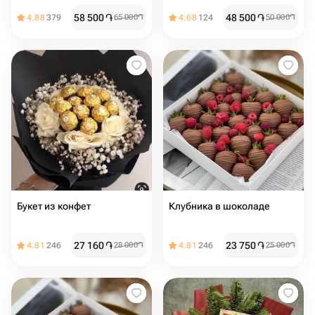
58 500
֏
48 500
֏
4.88
379
65 000
֏
4.68
124
50 000
֏
Букет из конфет
Клубника в шоколаде
27 160
֏
23 750
֏
4.81
246
28 000
֏
4.81
246
25 000
֏