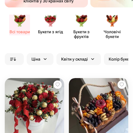
клієнтів у 30 країнах світу
Всі товари
Букети з ягід
Букети з
Чоловічі
фруктів
букети
Ціна
Квіти у складі
Колір букет