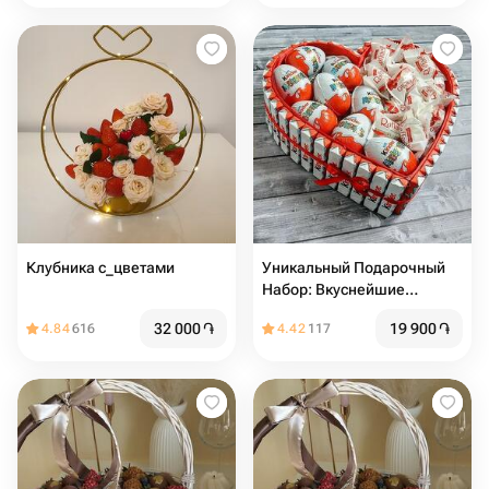
Клубника с_цветами
Уникальный Подарочный
Набор: Вкуснейшие
Сюрпризы в Коробке 15х15
32 000
֏
19 900
֏
4.84
616
4.42
117