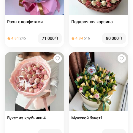
Розы с конфетами
Подарочная корзина
71 000
֏
80 000
֏
4.81
246
4.84
616
Букет из клубники 4
Мужской букет1