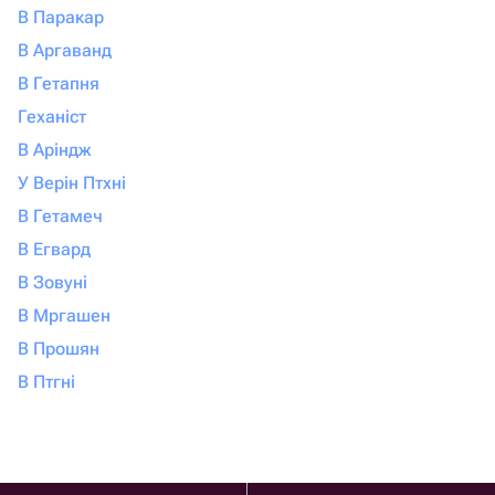
В Паракар
В Аргаванд
В Гетапня
Геханіст
В Аріндж
У Верін Птхні
В Гетамеч
В Егвард
В Зовуні
В Мргашен
В Прошян
В Птгні