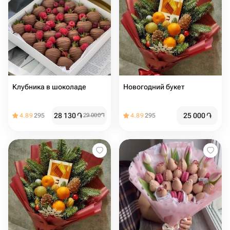
Клубника в шоколаде
Новогодний букет
28 130
֏
25 000
֏
4.89
295
29 000
֏
4.89
295