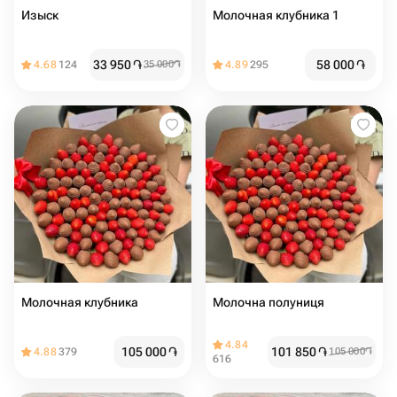
Изыск
Молочная клубника 1
33 950
֏
58 000
֏
4.68
124
35 000
֏
4.89
295
Молочная клубника
Молочна полуниця
4.84
105 000
֏
101 850
֏
4.88
379
105 000
֏
616