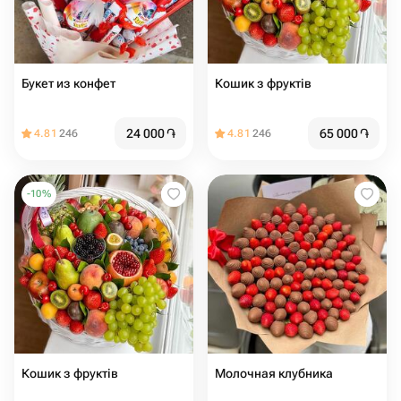
Букет из конфет
Кошик з фруктів
24 000
֏
65 000
֏
4.81
246
4.81
246
-
10
%
Кошик з фруктів
Молочная клубника