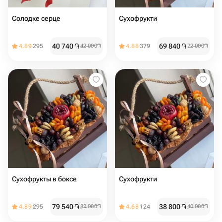
Солодке серце
Сухофрукти
40 740
֏
69 840
֏
4.89
295
42 000
֏
4.88
379
72 000
֏
Сухофрукты в боксе
Сухофрукти
79 540
֏
38 800
֏
4.89
295
82 000
֏
4.68
124
40 000
֏