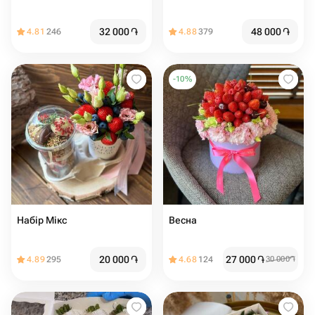
32 000
֏
48 000
֏
4.81
246
4.88
379
-
10
%
Набір Мікс
Весна
20 000
֏
27 000
֏
4.89
295
4.68
124
30 000
֏