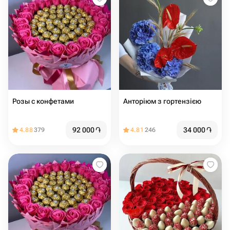
Розы с конфетами
Анторіюм з гортензією
92 000
֏
34 000
֏
4.88
379
4.81
246