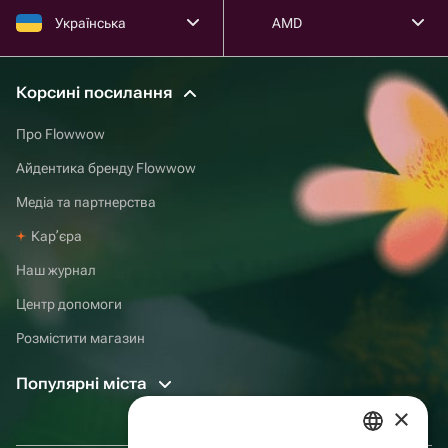
Українська
AMD
Корсині посилання
Про Flowwow
Айдентика бренду Flowwow
Медіа та партнерства
Карʼєра
Наш журнал
Центр допомоги
Розмістити магазин
Популярні міста
×