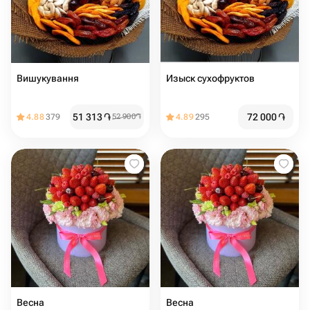
Вишукування
Изыск сухофруктов
51 313
֏
72 000
֏
4.88
379
52 900
֏
4.89
295
Весна
Весна