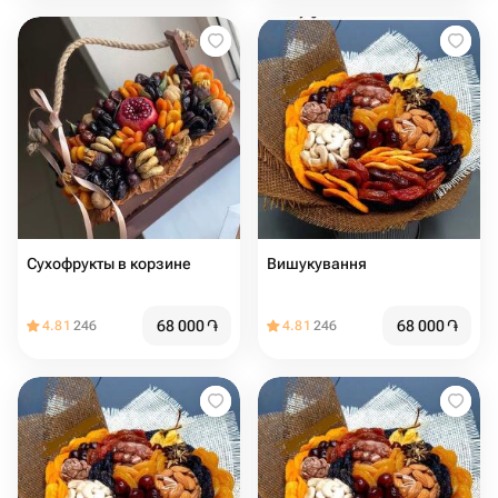
Сухофрукты в корзине
Вишукування
68 000
֏
68 000
֏
4.81
246
4.81
246