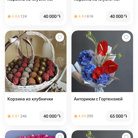
40 000
֏
40 000
֏
4.68
124
4.84
616
Корзина из клубнички
Анториюм с Гортензией
40 000
֏
65 000
֏
4.81
246
4.89
295