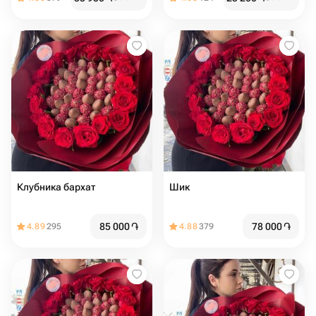
Клубника бархат
Шик
85 000
֏
78 000
֏
4.89
295
4.88
379