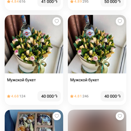
41 000
֏
50 000
֏
4.84
616
4.89
295
Мужской букет
Мужской букет
40 000
֏
40 000
֏
4.68
124
4.81
246