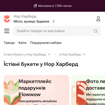
Магазини в 1700+ містах
Нор Харберд
Місто, вулиця, будинок
Знайти товари та магазини
Тренди
Квіти
Подарункові набори
Їстівні букети у Нор Харберд
у Нор Харберд
Їстівні букети у Нор Харберд
Маркетплейс
Фото п
подарунків
достав
Flowwow
Ми гаранту
подарунок в
Нам довіряють мільйони
вашим очік