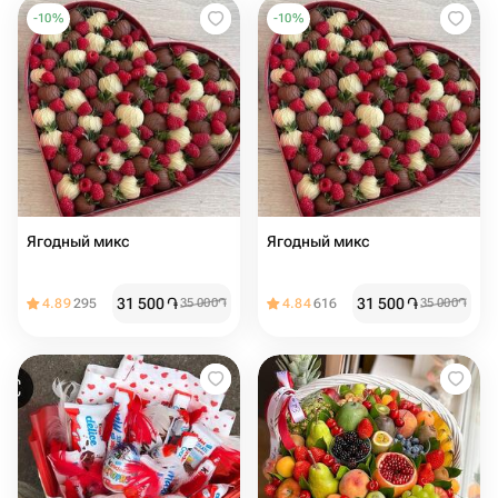
-
10
%
-
10
%
Ягодный микс
Ягодный микс
31 500
֏
31 500
֏
4.89
295
35 000
֏
4.84
616
35 000
֏