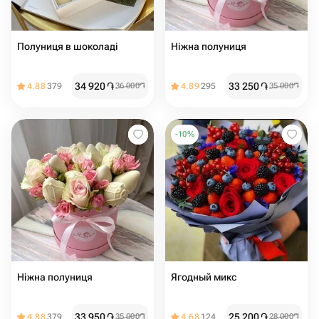
Полуниця в шоколаді
Ніжна полуниця
34 920
֏
33 250
֏
4.88
379
36 000
֏
4.89
295
35 000
֏
-
10
%
Ніжна полуниця
Ягодный микс
33 950
֏
25 200
֏
4.88
379
35 000
֏
4.68
124
28 000
֏