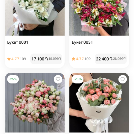
Букет 0001
Букет 0031
17 100
֏
22 400
֏
4.77
109
19 000
֏
4.77
109
28 000
֏
-
25
%
-
25
%