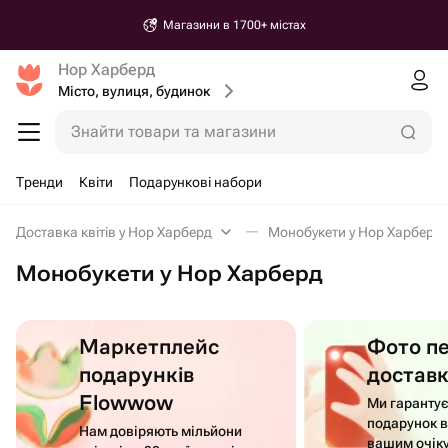
Магазини в 1700+ містах
Нор Харберд
Місто, вулиця, будинок
Знайти товари та магазини
Тренди
Квіти
Подарункові набори
Доставка квітів у Нор Харберд
Монобукети у Нор Харберд
Монобукети у Нор Харберд
Маркетплейс
Фото п
подарунків
достав
Flowwow
Ми гаранту
подарунок в
Нам довіряють мільйони
вашим очік