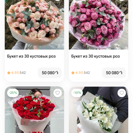
Букет из 30 кустовых роз
Букет из 30 кустовых роз
50 080
֏
50 080
֏
4.95
542
4.95
542
-
25
%
-
10
%