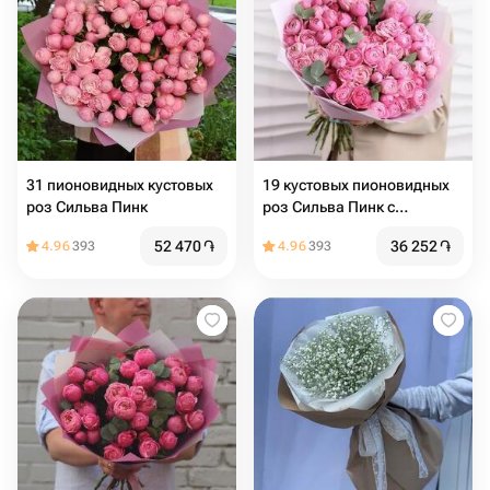
31 пионовидных кустовых
19 кустовых пионовидных
роз Сильва Пинк
роз Сильва Пинк с
эвкалиптом
52 470
֏
36 252
֏
4.96
393
4.96
393