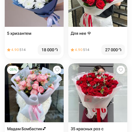
5 хризантем
Для нее 🌹
18 000
֏
27 000
֏
4.90
514
4.90
514
-
25
%
Мадам Бомбастик💕
35 красных роз с