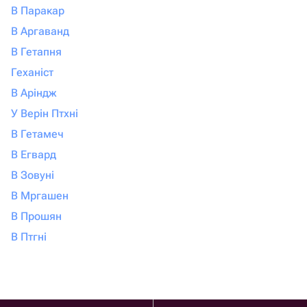
В Паракар
В Аргаванд
В Гетапня
Геханіст
В Аріндж
У Верін Птхні
В Гетамеч
В Егвард
В Зовуні
В Мргашен
В Прошян
В Птгні