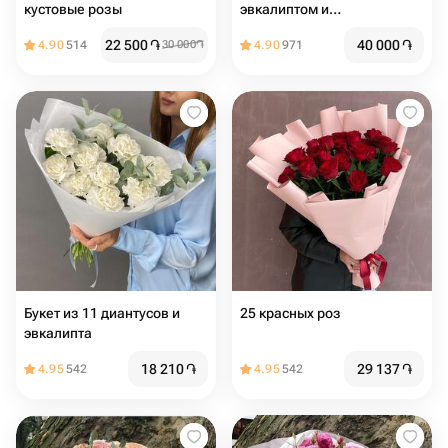
кустовые розы
эвкалиптом и
оформлением
22 500
֏
40 000
֏
4.90
514
30 000
֏
4.90
971
Букет из 11 диантусов и
25 красных роз
эвкалипта
18 210
֏
29 137
֏
4.95
542
4.95
542