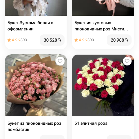
Букет Эустома белая в
Букет из кустовых
оформлении
пионовидных роз Мисти
Баблз
30 528
֏
20 988
֏
4.96
393
4.96
393
Букет из пионовидных роз
51 элитная роза
Бомбастик