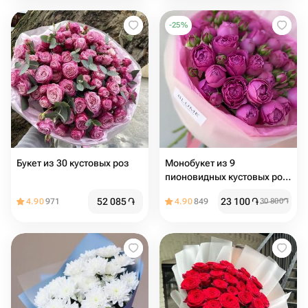
-
25
%
Букет из 30 кустовых роз
Монобукет из 9
пионовидных кустовых роз
Misty Bubbles
52 085
֏
23 100
֏
4.90
971
4.90
849
30 800
֏