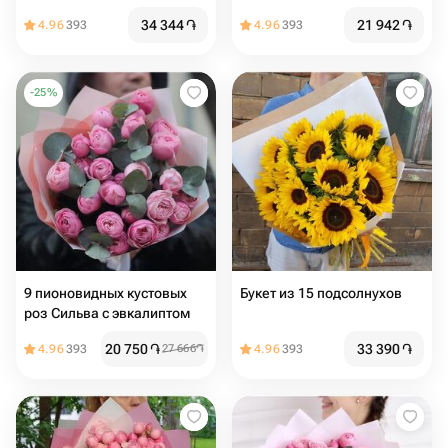
34 344
֏
21 942
֏
4.96
393
4.96
393
-
25
%
9 пионовидных кустовых
Букет из 15 подсолнухов
роз Сильва с эвкалиптом
20 750
֏
33 390
֏
4.96
393
27 666
֏
4.96
393