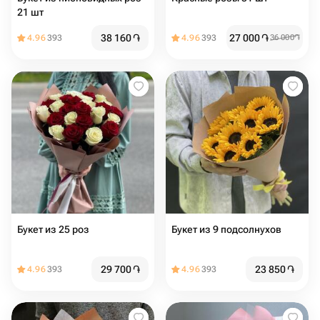
21 шт
38 160
֏
27 000
֏
4.96
393
4.96
393
36 000
֏
Букет из 25 роз
Букет из 9 подсолнухов
29 700
֏
23 850
֏
4.96
393
4.96
393