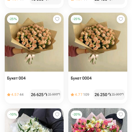
-
25
%
-
25
%
Букет 004
Букет 0004
26 625
֏
26 250
֏
4.57
44
35 500
֏
4.77
109
35 000
֏
-
10
%
-
20
%