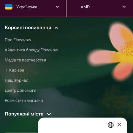
Українська
AMD
Корсині посилання
Про Flowwow
Айдентика бренду Flowwow
Медіа та партнерства
Карʼєра
Наш журнал
Центр допомоги
Розмістити магазин
Популярні міста
×