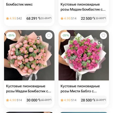
Бомбастик микс
Кустовые пионовидные
розы Мадам Бомбастик с
эвкалиптом
68 291
֏
22 500
֏
4.95
542
91 054
֏
4.90
514
30 000
֏
-
25
%
-
25
%
Кустовые пионовидные
Кустовые пионовидные
розы Мадам Бомбастик с
розы Мисти Баблз с
эвкалиптом М
эвкалиптом (размер М)
30 000
֏
28 500
֏
4.90
514
40 000
֏
4.90
514
38 000
֏