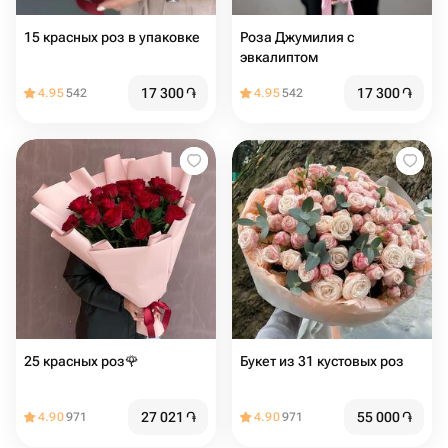
15 красных роз в упаковке
Роза Джумилия с
эвкалиптом
17 300
֏
17 300
֏
4.95
542
4.95
542
25 красных роз🌹
Букет из 31 кустовых роз
27 021
֏
55 000
֏
4.90
971
4.90
971