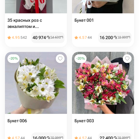
35 красных роз с
Букет 001
эвкалиптом и
оформлением
40 974
֏
16 200
֏
4.95
542
54 632
֏
4.57
44
18 000
֏
-
20
%
-
20
%
Букет 006
Букет 003
16 000
֏
22 400
֏
4.57
44
20 000
֏
4.57
44
28 000
֏