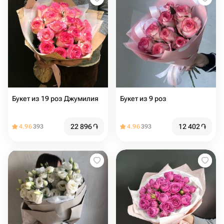
Букет из 19 роз Джумилия
Букет из 9 роз
22 896
֏
12 402
֏
4.96
393
4.96
393