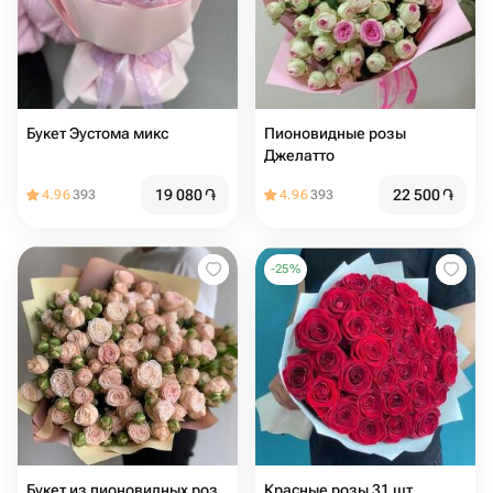
Букет Эустома микс
Пионовидные розы
Джелатто
19 080
֏
22 500
֏
4.96
393
4.96
393
-
25
%
Букет из пионовидных роз
Красные розы 31 шт