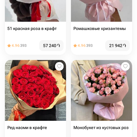
51 красная роза в крафт
Ромашковые хризантемы
57 240
֏
21 942
֏
4.96
393
4.96
393
Ред наоми в крафте
Монобукет из кустовых роз