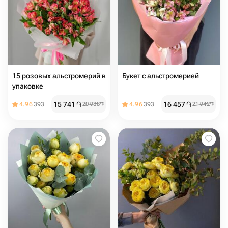
15 розовых альстромерий в
Букет с альстромерией
упаковке
15 741
֏
16 457
֏
4.96
393
20 988
֏
4.96
393
21 942
֏