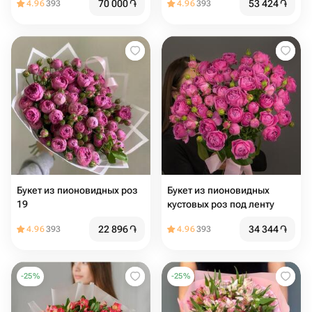
70 000
֏
53 424
֏
4.96
393
4.96
393
Букет из пионовидных роз
Букет из пионовидных
19
кустовых роз под ленту
22 896
֏
34 344
֏
4.96
393
4.96
393
-
25
%
-
25
%