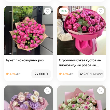
-
25
%
Букет пионовидных роз
Огромный букет кустовые
пионовидные розовые
розы
27 000
֏
32 250
֏
4.96
393
4.96
393
43 000
֏