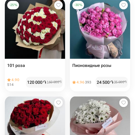
-
25
%
-
30
%
101 роза
Пионовидные розы
4.90
120 000
֏
24 500
֏
160 000
֏
4.96
393
35 000
֏
514