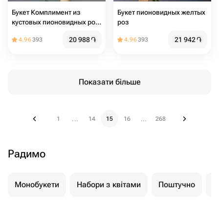
Букет Комплимент из
Букет пионовидных желтых
кустовых пионовидных роз
роз
Сильва Санни
20 988
֏
21 942
֏
4.96
393
4.96
393
Показати більше
1
14
15
16
268
...
...
Радимо
Монобукети
Набори з квітами
Поштучно
К