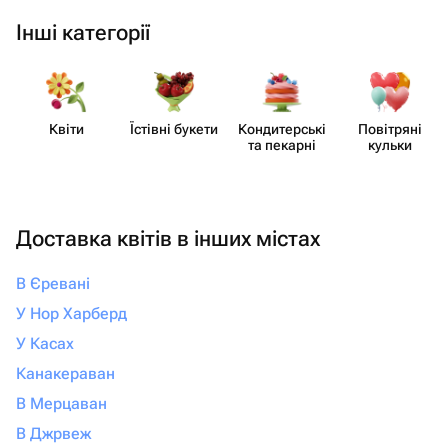
Інші категорії
Квіти
Їстівні букети
Кондит​ерські
Повітряні
та пекарні
кульки
Доставка квітів в інших містах
В Єревані
У Нор Харберд
У Касах
Канакераван
В Мерцаван
В Джрвеж