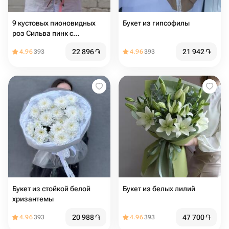
9 кустовых пионовидных
Букет из гипсофилы
роз Сильва пинк с
эвкалиптом
22 896
֏
21 942
֏
4.96
393
4.96
393
Букет из стойкой белой
Букет из белых лилий
хризантемы
20 988
֏
47 700
֏
4.96
393
4.96
393