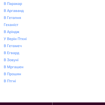
В Паракар
В Аргаванд
В Гетапня
Геханіст
В Аріндж
У Верін Птхні
В Гетамеч
В Егвард
В Зовуні
В Мргашен
В Прошян
В Птгні