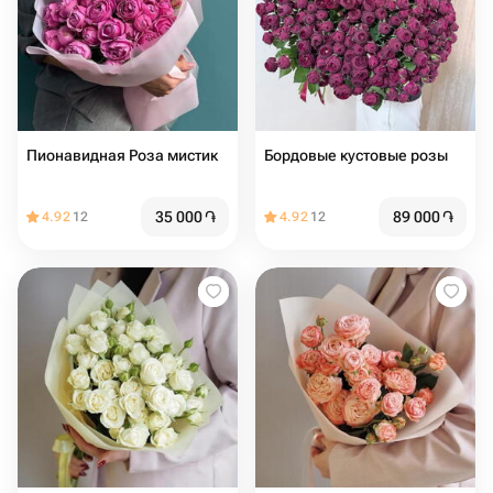
Пионавидная Роза мистик
Бордовые кустовые розы
35 000
֏
89 000
֏
4.92
12
4.92
12