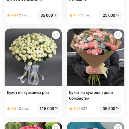
35 000
֏
25 000
֏
4.84
2 тис.
4.84
2 тис.
Букет из кусковых роз
Букет из кустовая роза
бомбастик
115 000
֏
35 500
֏
4.84
2 тис.
4.95
637