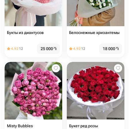
Букты из диантусов
Белоснежные хризантемы
25 000
֏
18 000
֏
4.92
12
4.92
12
Misty Bubbles
Букет ред розы