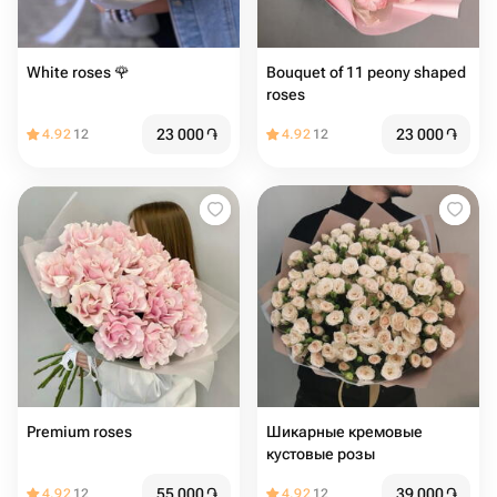
White roses 🌹
Bouquet of 11 peony shaped
roses
23 000
֏
23 000
֏
4.92
12
4.92
12
Premium roses
Шикарные кремовые
кустовые розы
55 000
֏
39 000
֏
4.92
12
4.92
12