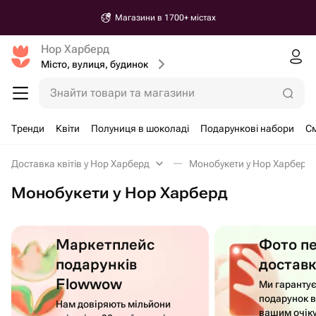
Магазини в 1700+ містах
Нор Харберд
Місто, вулиця, будинок
Знайти товари та магазини
Тренди
Квіти
Полуниця в шоколаді
Подарункові набори
См
Доставка квітів у Нор Харберд
Монобукети у Нор Харберд
Монобукети у Нор Харберд
Маркетплейс
Фото п
подарунків
достав
Flowwow
Ми гаранту
подарунок в
Нам довіряють мільйони
вашим очік