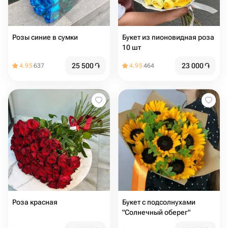
Розы синие в сумки
Букет из пионовидная роза
10 шт
25 500
֏
23 000
֏
4.95
637
4.95
464
Роза красная
Букет с подсолнухами
"Солнечный оберег"