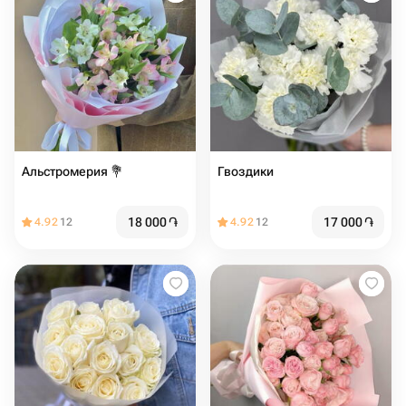
Альстромерия 💐
Гвоздики
18 000
֏
17 000
֏
4.92
12
4.92
12