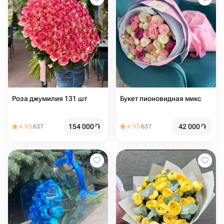
Роза джумилия 131 шт
Букет пионовидная микс
154 000
֏
42 000
֏
4.95
637
4.95
637