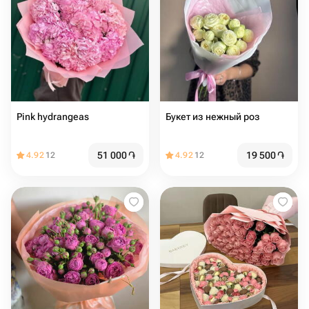
Pink hydrangeas
Букет из нежный роз
51 000
֏
19 500
֏
4.92
12
4.92
12