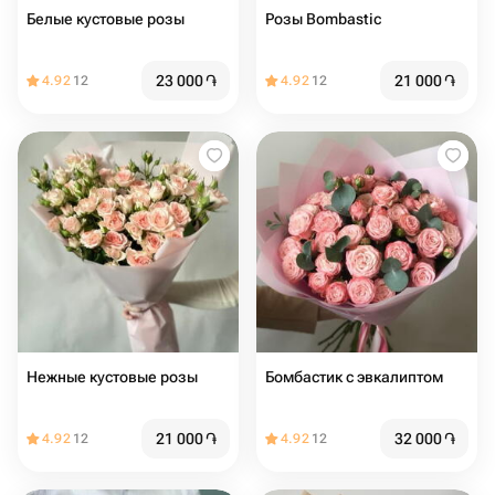
Белые кустовые розы
Розы Bombastic
23 000
֏
21 000
֏
4.92
12
4.92
12
Нежные кустовые розы
Бомбастик с эвкалиптом
21 000
֏
32 000
֏
4.92
12
4.92
12