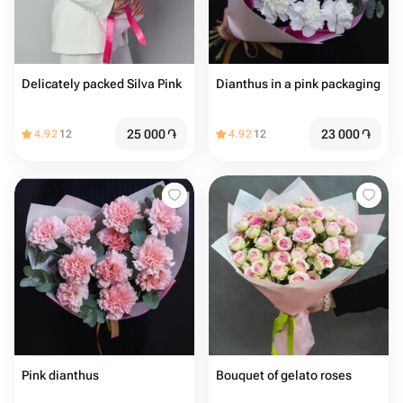
Delicately packed Silva Pink
Dianthus in a pink packaging
25 000
֏
23 000
֏
4.92
12
4.92
12
Pink dianthus
Bouquet of gelato roses