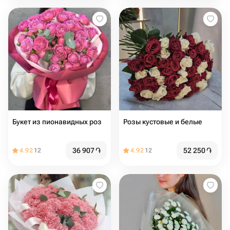
Букет из пионавидных роз
Розы кустовые и белые
36 907
֏
52 250
֏
4.92
12
4.92
12