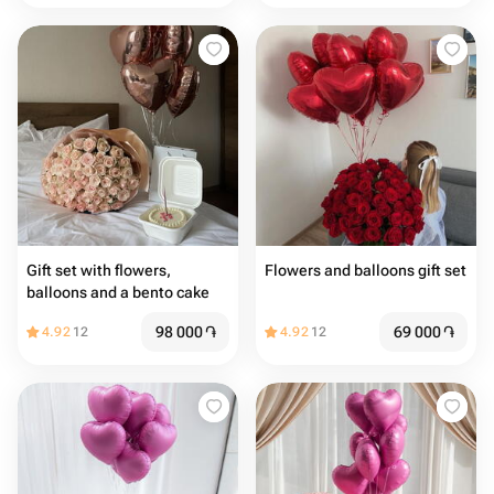
Gift set with flowers,
Flowers and balloons gift set
balloons and a bento cake
98 000
֏
69 000
֏
4.92
12
4.92
12