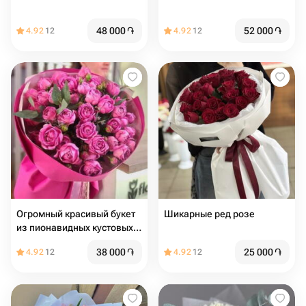
48 000
֏
52 000
֏
4.92
12
4.92
12
Огромный красивый букет
Шикарные ред розе
из пионавидных кустовых
роз
38 000
֏
25 000
֏
4.92
12
4.92
12