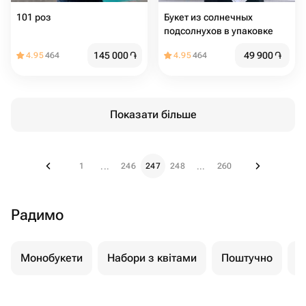
101 роз
Букет из солнечных
подсолнухов в упаковке
145 000
֏
49 900
֏
4.95
464
4.95
464
Показати більше
1
246
247
248
260
...
...
Радимо
Монобукети
Набори з квітами
Поштучно
К