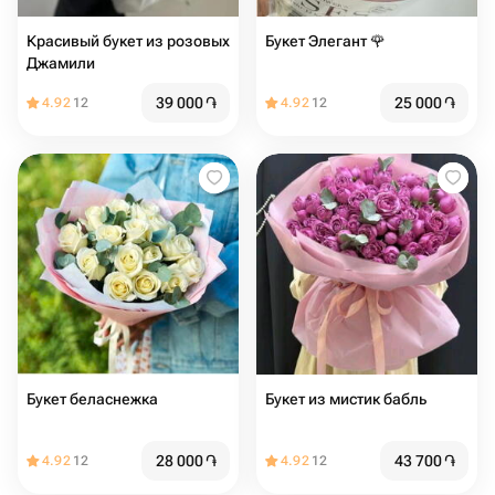
Красивый букет из розовых
Букет Элегант 🌹
Джамили
39 000
֏
25 000
֏
4.92
12
4.92
12
Букет беласнежка
Букет из мистик бабль
28 000
֏
43 700
֏
4.92
12
4.92
12