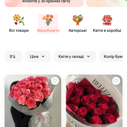
клієнтів у 30 країнах світу
Всі товари
Моно​букети
Авторські
Квіти в коробці
Кв
Ціна
Квіти у складі
Колір букет