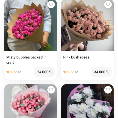
Misty bubbles packed in
Pink bush roses
craft
24 000
֏
34 000
֏
4.92
12
4.92
12