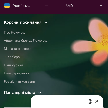
Українська
AMD
Корсині посилання
Про Flowwow
Айдентика бренду Flowwow
Медіа та партнерства
Карʼєра
Наш журнал
Центр допомоги
Розмістити магазин
Популярні міста
×