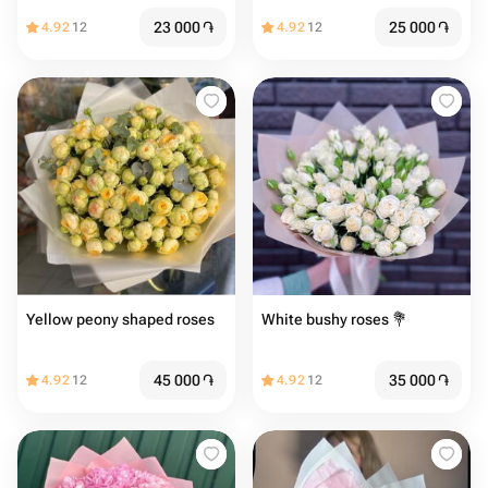
23 000
֏
25 000
֏
4.92
12
4.92
12
Yellow peony shaped roses
White bushy roses 💐
45 000
֏
35 000
֏
4.92
12
4.92
12