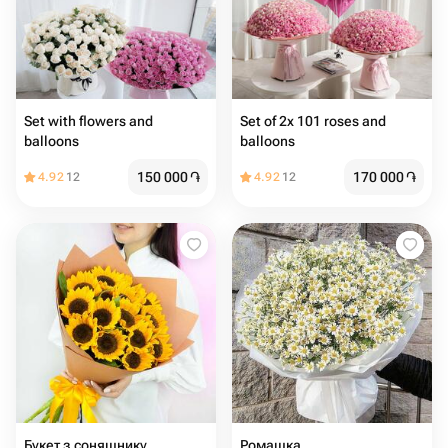
Set with flowers and
Set of 2x 101 roses and
balloons
balloons
150 000
֏
170 000
֏
4.92
12
4.92
12
Букет з соняшнику
Ромашка