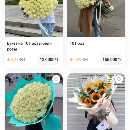
Букет из 101 розы бели
101 роз
розы
128 000
֏
155 000
֏
4.95
464
4.95
464