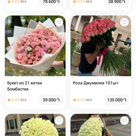
78 600
֏
38 900
֏
4.95
464
4.95
464
Букет из 21 ветки
Роза Джумилия 101шт
Бомбастик
39 000
֏
135 000
֏
4.95
464
4.95
464