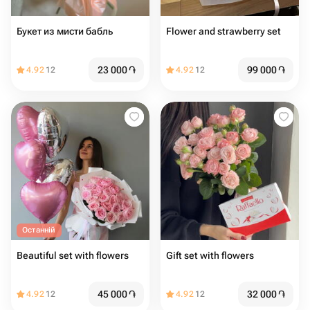
Букет из мисти бабль
Flower and strawberry set
23 000
֏
99 000
֏
4.92
12
4.92
12
Останній
Beautiful set with flowers
Gift set with flowers
45 000
֏
32 000
֏
4.92
12
4.92
12