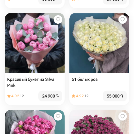
Красивый букет из Silva
51 белых роз
Pink
24 900
֏
55 000
֏
4.92
12
4.92
12