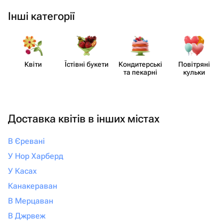
Інші категорії
Квіти
Їстівні букети
Кондит​ерські
Повітряні
та пекарні
кульки
Доставка квітів в інших містах
В Єревані
У Нор Харберд
У Касах
Канакераван
В Мерцаван
В Джрвеж