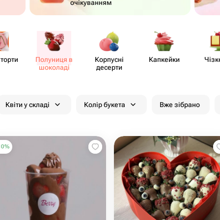
очікуванням
 торти
Полуниця в
Корпусні
Капкейки
Чізк
шоколаді
десерти
Квіти у складі
Колір букета
Вже зібрано
10
%