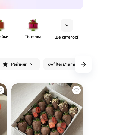
ейки
Тістечка
Ще категорії
Рейтинг
cv/filters/name_fast_delivery
Знижки