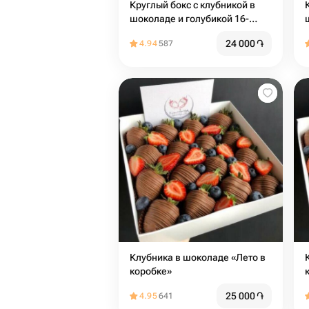
Круглый бокс с клубникой в
шоколаде и голубикой 16-
18шт
24 000
֏
4.94
587
Клубника в ️шоколаде️ «Лето в
коробке»
25 000
֏
4.95
641