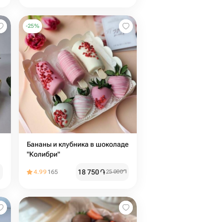
-
25
%
Бананы и клубника в шоколаде
"Колибри"
18 750
֏
4.99
165
25 000
֏