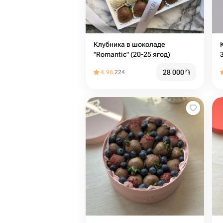
Клубника в шоколаде
"Romantic" (20-25 ягод)
28 000
֏
4.96
224