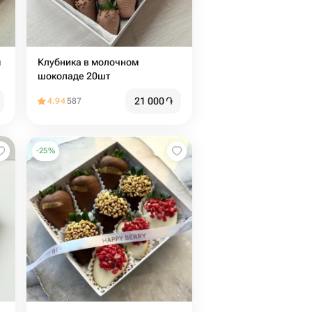
м
Клубника в молочном
шоколаде 20шт
21 000
֏
4.94
587
-
25
%