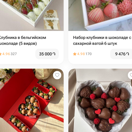
Клубника в бельгийском
Набор клубники в шоколаде с
шоколаде (5 видов)
сахарной ватой 6 штук
35 000
֏
9 476
֏
4.96
327
4.98
170