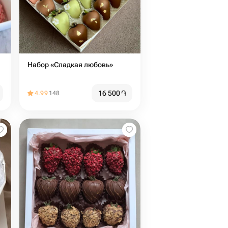
Набор «Сладкая любовь»
16 500
֏
4.99
148