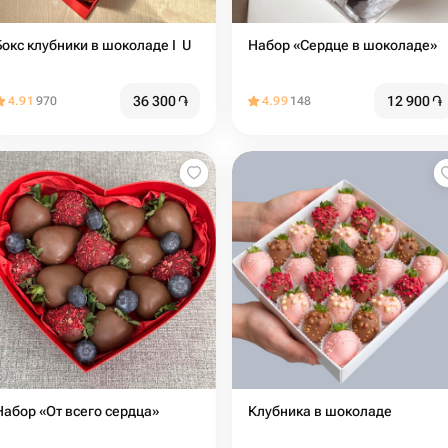
Бокс клубники в шоколаде I ️ U
Набор «Сердце в шоколаде»
36 300
֏
12 900
֏
4.91
970
4.99
148
Набор «От всего сердца»
Клубника в шоколаде