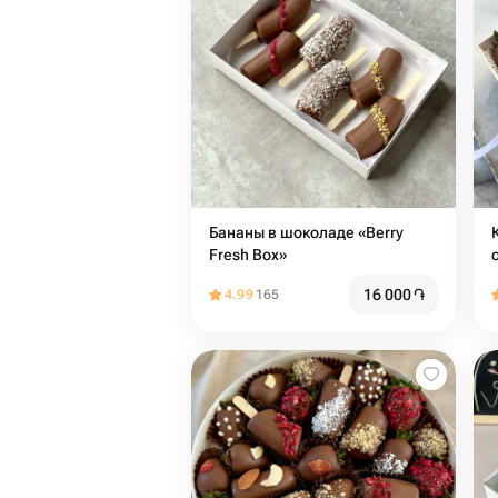
Бананы в шоколаде «Berry
Fresh Box»
16 000
֏
4.99
165