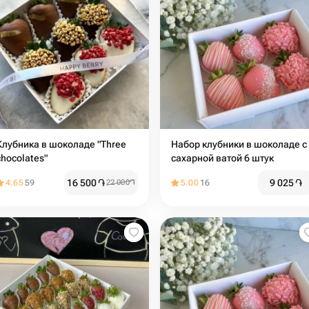
Клубника в шоколаде "Three
Набор клубники в шоколаде с
chocolates"
сахарной ватой 6 штук
16 500
֏
9 025
֏
4.65
59
22 000
֏
5.00
16