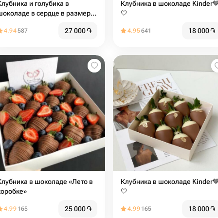
Клубника и голубика в
Клубника в шоколаде Kinder
шоколаде в сердце в размере
🤍️
S
27 000
֏
18 000
֏
4.94
587
4.95
641
Клубника в шоколаде «Лето в
Клубника в шоколаде Kinder
коробке»
🤍
25 000
֏
18 000
֏
4.99
165
4.99
165