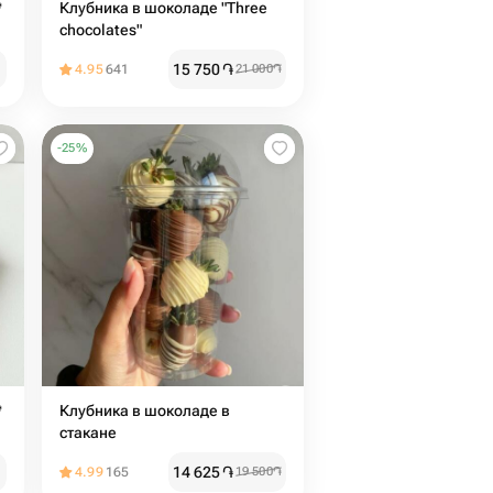

Клубника в шоколаде "Three
chocolates"
15 750
֏
4.95
641
21 000
֏
-
25
%

Клубника в шоколаде в
стакане
14 625
֏
4.99
165
19 500
֏