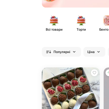
Всі товари
Торти
Бенто
Популярні
Ціна
-