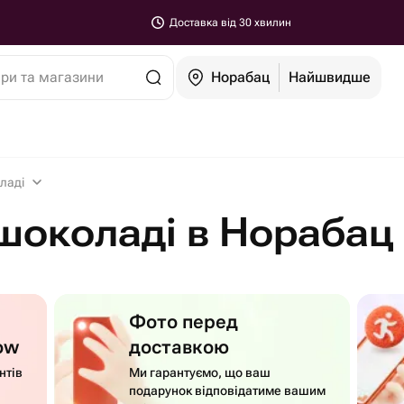
Доставка від 30 хвилин
ари та магазини
Норабац
Найшвидше
ладі
шоколаді в Норабац
Фото перед
ow
доставкою
нтів
Ми гарантуємо, що ваш
подарунок відповідатиме вашим