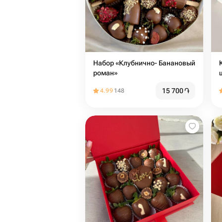
Набор «Клубнично- Банановый
роман»
15 700
֏
4.99
148