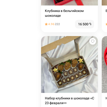
Клубника в бельгийском
шоколаде
16 500
֏
4.96
222
Набор клубники в шоколаде «С
23 февраля>>