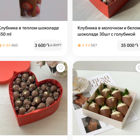
Клубника в теплом шоколаде
Клубника в молочном и бело
350 ml
шоколаде 30шт с голубикой
3 600
֏
35 000
֏
4.86
460
4 000
֏
4.94
587