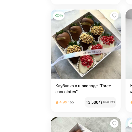
-
25
%
Клубника в шоколаде "Three
chocolates"
13 500
֏
4.99
165
18 000
֏
-