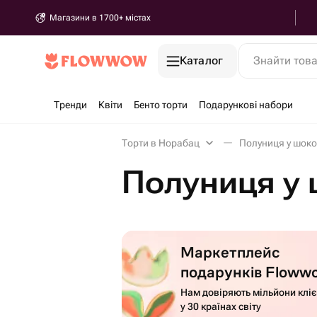
Магазини в 1700+ містах
Каталог
Знайти тов
Тренди
Квіти
Бенто торти
Подарункові набори
Торти в Норабац
Полуниця у шоко
Полуниця у 
Маркетплейс
подарунків Floww
Нам довіряють мільйони кліє
у 30 країнах світу