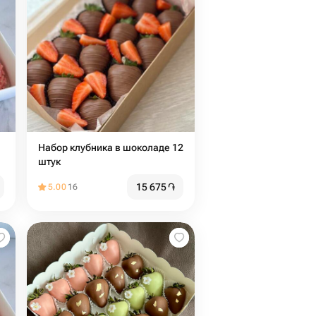
Набор клубника в шоколаде 12
штук
15 675
֏
5.00
16