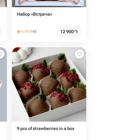
Набор «Встреча»
12 900
֏
4.99
148
9 pcs of strawberries in a box