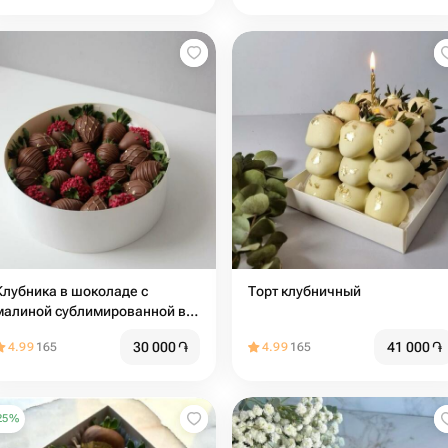
Клубника в шоколаде с
Торт клубничный
малиной сублимированной в
круглой коробке
30 000
֏
41 000
֏
4.99
165
4.99
165
25
%