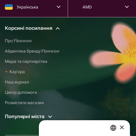
Українська
AMD
Корсині посилання
Про Flowwow
Айдентика бренду Flowwow
Медіа та партнерства
Карʼєра
Наш журнал
Центр допомоги
Розмістити магазин
Популярні міста
×