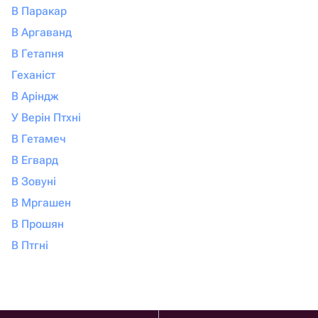
В Паракар
В Аргаванд
В Гетапня
Геханіст
В Аріндж
У Верін Птхні
В Гетамеч
В Егвард
В Зовуні
В Мргашен
В Прошян
В Птгні