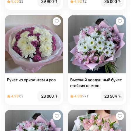
39 900
֏
35 000
֏
5.00
28
4.92
12
Букет из хризантем и роз
Высокий воздушный букет
стойких цветов
23 000
֏
23 504
֏
4.99
62
4.90
971