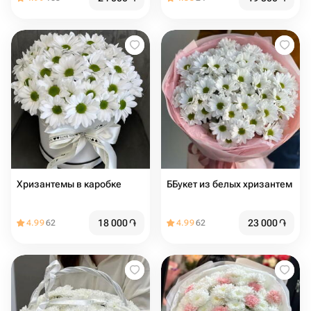
Хризантемы в каробке
ББукет из белых хризантем
18 000
֏
23 000
֏
4.99
62
4.99
62