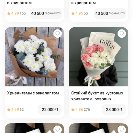
и хризантем
и хризантем
40 500
֏
40 500
֏
4.99
165
54 000
֏
4.95
55
54 000
֏
Хризантемы с эвкалиптом
Стойкий букет из кустовых
хризантем, розовых
диантусов и эвкалипта
22 000
֏
28 000
֏
4.99
62
4.96
276