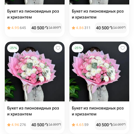
Букет из пионовидных роз
Букет из пионовидных роз
и хризантем ️
и хризантем
40 500
֏
40 500
֏
4.95
645
54 000
֏
4.86
311
54 000
֏
-
25
%
-
25
%
Букет из пионовидных роз
Букет из пионовидных роз
и хризантем
и хризантем
40 500
֏
40 500
֏
4.96
276
54 000
֏
4.65
59
54 000
֏