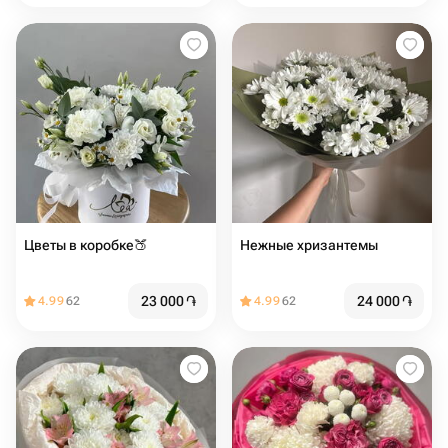
Цветы в коробке🍑
Нежные хризантемы
23 000
֏
24 000
֏
4.99
62
4.99
62