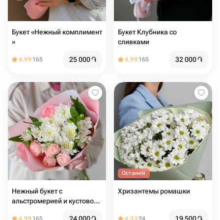
Букет «Нежный комплимент
Букет Клубника со
»
сливками
25 000
֏
32 000
֏
4.99
165
4.99
165
Останній
Нежный букет с
Хризантемы ромашки
альстромерией и кустовой
розой
24 000
֏
19 500
֏
4.99
165
4.33
24