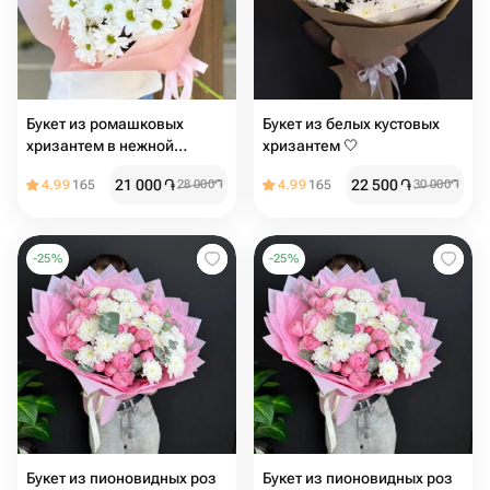
Букет из ромашковых
Букет из белых кустовых
хризантем в нежной
хризантем 🤍
упаковке
21 000
֏
22 500
֏
4.99
165
28 000
֏
4.99
165
30 000
֏
-
25
%
-
25
%
Букет из пионовидных роз
Букет из пионовидных роз