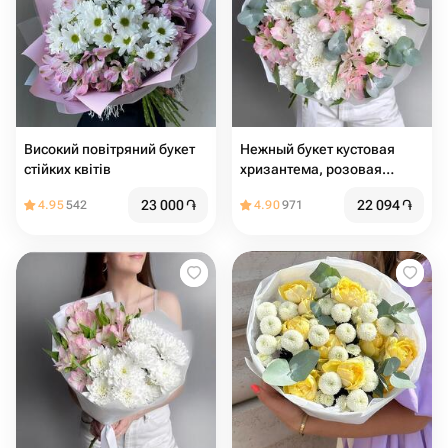
Високий повітряний букет
Нежный букет кустовая
стійких квітів
хризантема, розовая
альстромерия и эвкалипт
23 000
֏
22 094
֏
4.95
542
4.90
971