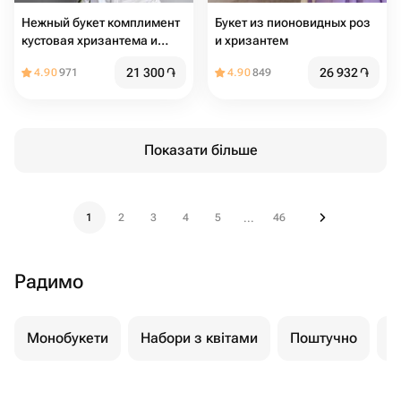
Нежный букет комплимент
Букет из пионовидных роз
кустовая хризантема и
и хризантем
розовая альстромерия
21 300
֏
26 932
֏
4.90
971
4.90
849
Показати більше
1
2
3
4
5
46
...
Радимо
Монобукети
Набори з квітами
Поштучно
К