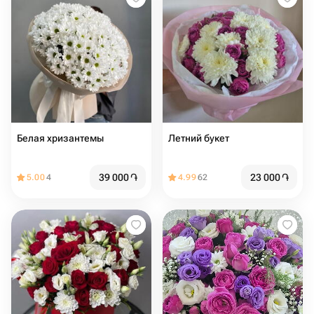
Белая хризантемы
Летний букет
39 000
֏
23 000
֏
5.00
4
4.99
62