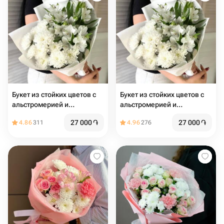
Букет из стойких цветов с
Букет из стойких цветов с
альстромерией и
альстромерией и
хризантемой
хризантемой
27 000
֏
27 000
֏
4.86
311
4.96
276