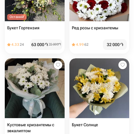
Останній
Букет Гортензия
Ред розы с хризантемы
63 000
֏
32 000
֏
4.33
24
70 000
֏
4.99
62
Кустовые хризантемы с
Букет Солнце
эвкалиптом