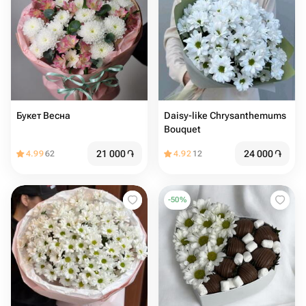
Букет Весна
Daisy-like Chrysanthemums
Bouquet
21 000
֏
24 000
֏
4.99
62
4.92
12
-
50
%