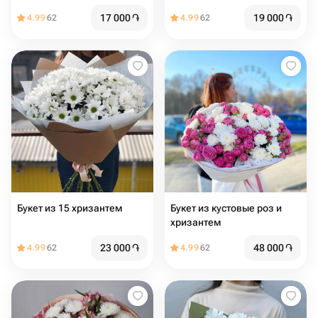
17 000
֏
19 000
֏
4.99
62
4.99
62
Букет из 15 хризантем
Букет из кустовые роз и
хризантем
23 000
֏
48 000
֏
4.99
62
4.99
62