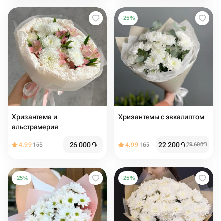
-
25
%
Хризантема и
Хризантемы с эвкалиптом️
альстрамерия
26 000
֏
22 200
֏
4.99
165
4.99
165
29 600
֏
-
25
%
-
25
%