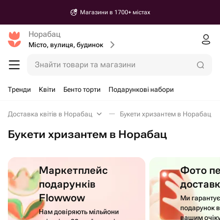
Магазини в 1700+ містах
Норабац
Місто, вулиця, будинок
Знайти товари та магазини
Тренди
Квіти
Бенто торти
Подарункові набори
Доставка квітів в Норабац
Букети хризантем в Норабац
Букети хризантем в Норабац
Маркетплейс
Фото п
подарунків
достав
Flowwow
Ми гаранту
подарунок в
Нам довіряють мільйони
вашим очік