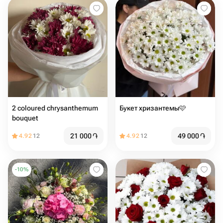
2 coloured chrysanthemum
Букет хризантемы🩷
bouquet️
21 000
֏
49 000
֏
4.92
12
4.92
12
-
10
%