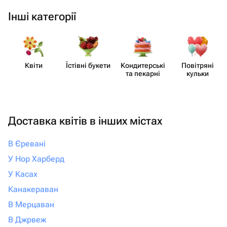
Інші категорії
Квіти
Їстівні букети
Кондит​ерські
Повітряні
та пекарні
кульки
Доставка квітів в інших містах
В Єревані
У Нор Харберд
У Касах
Канакераван
В Мерцаван
В Джрвеж