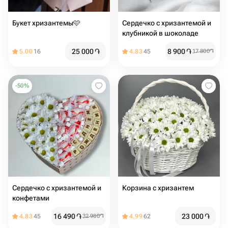
Букет хризантемы🩷
Сердечко с хризантемой и
клубникой в шоколаде
25 000
֏
8 900
֏
5.00
16
4.83
45
17 800
֏
-
50
%
Сердечко с хризантемой и
Корзина с хризантем
конфетами
16 490
֏
23 000
֏
4.83
45
32 980
֏
4.99
62