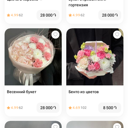
гортензия
28 000
֏
28 000
֏
4.99
62
4.99
62
Весенний букет
Бенто из цветов
28 000
֏
8 500
֏
4.99
62
4.69
102