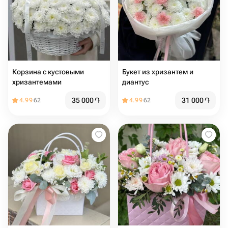
Корзина с кустовыми
Букет из хризантем и
хризантемами
диантус
35 000
֏
31 000
֏
4.99
62
4.99
62