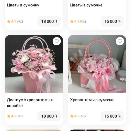
Цветы в сумочку
Цветы в сумочке
18 000
֏
15 000
֏
4.99
62
4.99
62
Диантус с хризантемы в
Хризантемы в сумочке
коробке
18 000
֏
15 000
֏
4.99
62
4.99
62