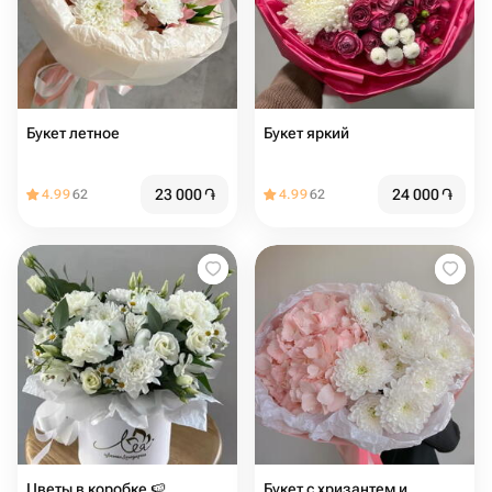
Букет летное
Букет яркий
23 000
֏
24 000
֏
4.99
62
4.99
62
Цветы в коробке 🍉
Букет с хризантем и