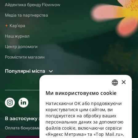
Айдентика бренду Flowwow
Медіа та партнерства
Карʼєра
Наш журнал
Центр допомоги
Розмістити магазин
Популярні міста
×
Ми використовуємо cookie
RUSSIAN
Натискаючи OK або продовжуючи
ENGLISH
користуватися цим сайтом, ви
UKRAINIAN
погоджуєтеся на обробку ваших
В застосунку зручніше!
персональних даних за допомогою
PORTUGUESE
файлів cookie, включаючи сервіси
Оплата бонусами, самовивіз, зручний чат підтримки
«Яндекс Метрика» та «Top Mail.ru»,
SPANISH