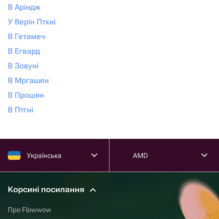
В Аріндж
У Верін Птхні
В Гетамеч
В Егвард
В Зовуні
В Мргашен
В Прошян
В Птгні
Українська
AMD
Корсині посилання
Про Flowwow