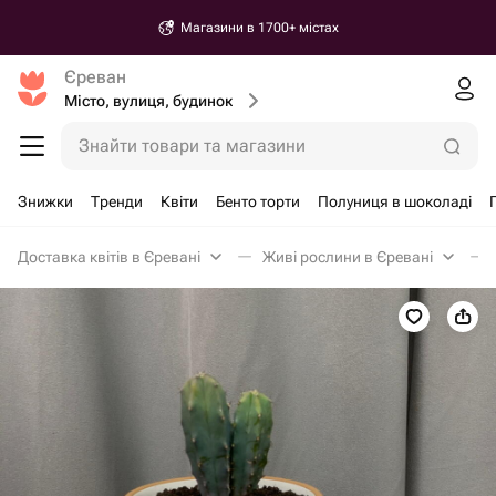
Магазини в 1700+ містах
Єреван
Місто, вулиця, будинок
Знайти товари та магазини
Знижки
Тренди
Квіти
Бенто торти
Полуниця в шоколаді
Доставка квітів в Єревані
Живі рослини в Єревані