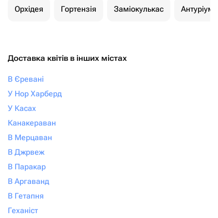
Орхідея
Гортензія
Заміокулькас
Антуріуми
Доставка квітів в інших містах
В Єревані
У Нор Харберд
У Касах
Канакераван
В Мерцаван
В Джрвеж
В Паракар
В Аргаванд
В Гетапня
Геханіст