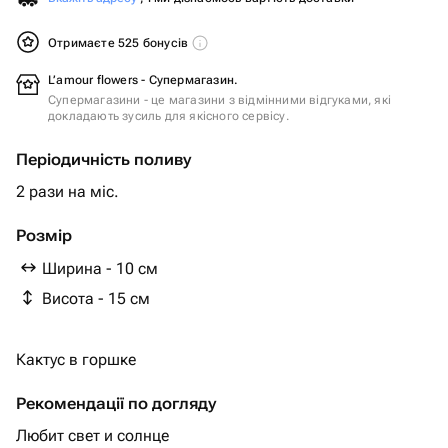
Отримаєте 525 бонусів
L’amour flowers - Супермагазин.
Супермагазини - це магазини з відмінними відгуками, які
докладають зусиль для якісного сервісу.
Періодичність поливу
2 рази на міс.
Розмір
Ширина - 10 см
Висота - 15 см
Кактус в горшке
Рекомендації по догляду
Любит свет и солнце