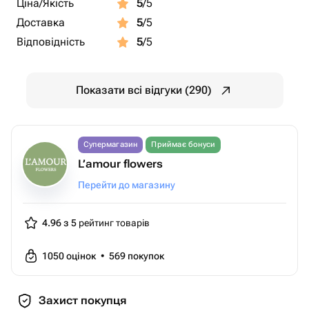
Ціна/Якість
5
/5
Доставка
5
/5
Відповідність
5
/5
Показати всі відгуки (290)
Супермагазин
Приймає бонуси
L’amour flowers
Перейти до магазину
4.96 з 5
рейтинг товарів
1050
оцінок
•
569
покупок
Захист покупця