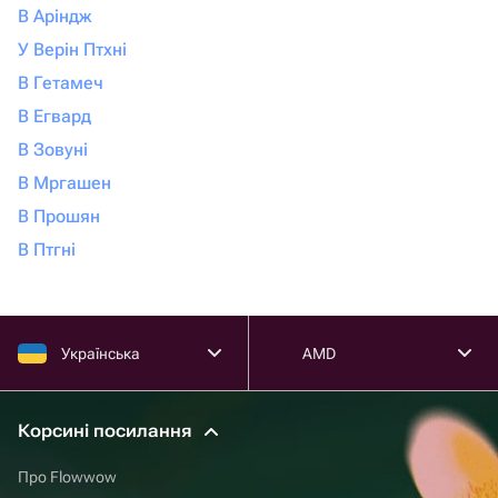
В Аріндж
У Верін Птхні
В Гетамеч
В Егвард
В Зовуні
В Мргашен
В Прошян
В Птгні
Українська
AMD
Корсині посилання
Про Flowwow