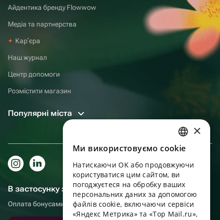
Айдентика бренду Flowwow
Медіа та партнерства
Карʼєра
Наш журнал
Центр допомоги
Розмістити магазин
Популярні міста
×
Ми використовуємо cookie
RUSSIAN
Натискаючи OK або продовжуючи
ENGLISH
користуватися цим сайтом, ви
UKRAINIAN
погоджуєтеся на обробку ваших
В застосунку зручніше!
персональних даних за допомогою
PORTUGUESE
файлів cookie, включаючи сервіси
Оплата бонусами, самовивіз, зручний чат підтримки
«Яндекс Метрика» та «Top Mail.ru»,
SPANISH