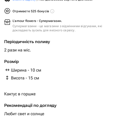
Отримаєте 525 бонусів
L’amour flowers - Супермагазин.
Супермагазини - це магазини з відмінними відгуками, які
докладають зусиль для якісного сервісу.
Періодичність поливу
2 рази на міс.
Розмір
Ширина - 10 см
Висота - 15 см
Кактус в горшке
Рекомендації по догляду
Любит свет и солнце