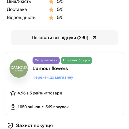
Ціна/Якість
5
/5
Доставка
5
/5
Відповідність
5
/5
Показати всі відгуки (290)
Супермагазин
Приймає бонуси
L’amour flowers
Перейти до магазину
4.96 з 5
рейтинг товарів
1050
оцінок
•
569
покупок
Захист покупця