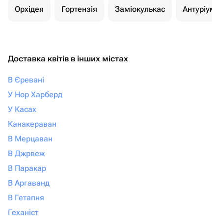
Орхідея
Гортензія
Заміокулькас
Антуріуми
Доставка квітів в інших містах
В Єревані
У Нор Харберд
У Касах
Канакераван
В Мерцаван
В Джрвеж
В Паракар
В Аргаванд
В Гетапня
Геханіст