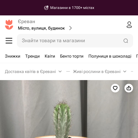
Магазини в 1700+ містах
Єреван
Місто, вулиця, будинок
Знайти товари та магазини
Знижки
Тренди
Квіти
Бенто торти
Полуниця в шоколаді
Доставка квітів в Єревані
Живі рослини в Єревані