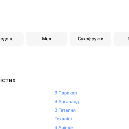
лодощі
Мед
Сухофрукти
істах
В Паракар
В Аргаванд
В Гетапня
Геханіст
В Аріндж