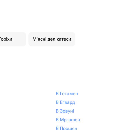
Горіхи
М’ясні делікатеси
В Гетамеч
В Егвард
В Зовуні
В Мргашен
В Прошян