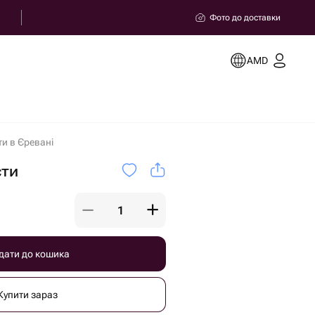
Фото до доставки
AMD
и в Єревані
сти
дати до кошика
Купити зараз