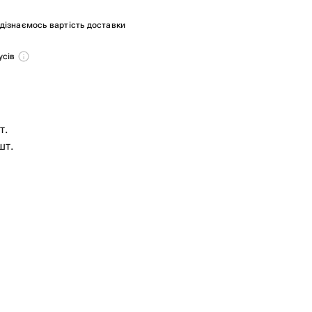
и дізнаємось вартість доставки
усів
т.
шт.