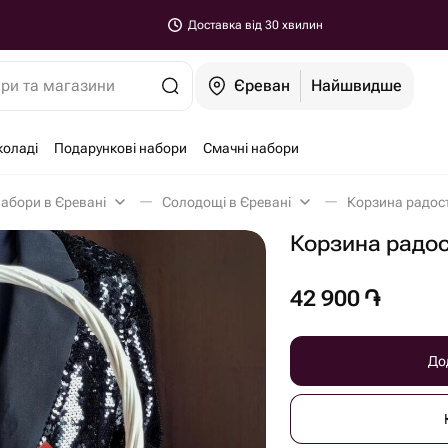
Доставка від 30 хвилин
ари та магазини
Єреван
Найшвидше
коладі
Подарункові набори
Смачні набори
набори в Єревані
Солодощі в Єревані
Корзина радост
Корзина радо
42 900
֏
До