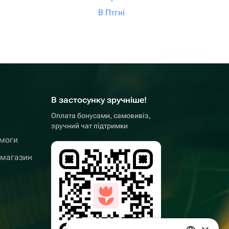
В Птгні
В застосунку зручніше!
Оплата бонусами, самовивіз,
зручний чат підтримки
омоги
 магазин