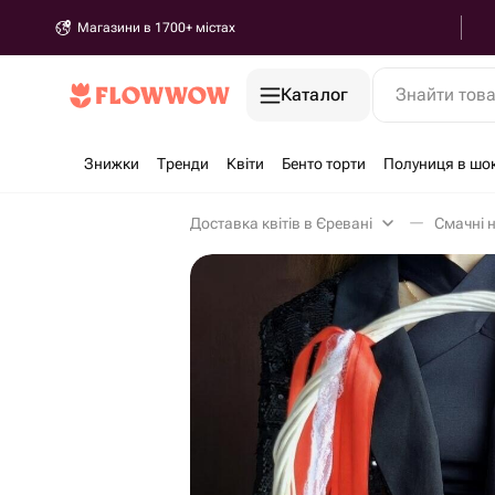
Магазини в 1700+ містах
Каталог
Знайти тов
Знижки
Тренди
Квіти
Бенто торти
Полуниця в шо
Доставка квітів в Єревані
Смачні 