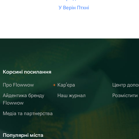
У Верін Птхні
Корсині посилання
Про Flowwow
Карʼєра
Центр доп
Айдентика бренду
Наш журнал
Розмістити
Flowwow
Медіа та партнерства
Популярні міста