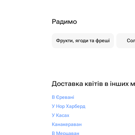
Радимо
Фрукти, ягоди та фреші
Со
Доставка квітів в інших м
В Єревані
У Нор Харберд
У Касах
Канакераван
В Мерцаван