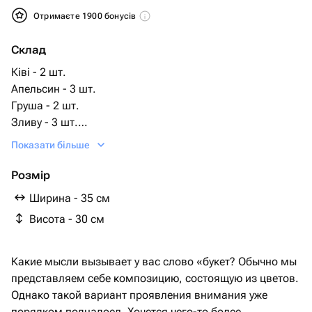
Отримаєте 1900 бонусів
Склад
Ківі - 2 шт.
Апельсин - 3 шт.
Груша - 2 шт.
Зливу - 3 шт.
виноград темний - 1 шт.
Показати більше
яблуко ред - 3 шт.
Яблуко Гренні Сміт - 3 шт.
Розмір
виноград гілка - 1 шт.
Ширина - 35 см
миндарин - 3 шт.
Висота - 30 см
Какие мысли вызывает у вас слово «букет? Обычно мы
представляем себе композицию, состоящую из цветов.
Однако такой вариант проявления внимания уже
порядком поднадоел. Хочется чего-то более