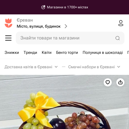
Магазини в 1700+ містах
Єреван
Місто, вулиця, будинок
Знайти товари та магазини
Знижки
Тренди
Квіти
Бенто торти
Полуниця в шоколаді
Доставка квітів в Єревані
Смачні набори в Єревані