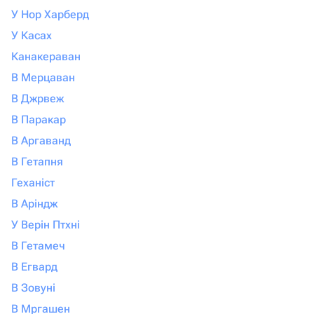
У Нор Харберд
У Касах
Канакераван
В Мерцаван
В Джрвеж
В Паракар
В Аргаванд
В Гетапня
Геханіст
В Аріндж
У Верін Птхні
В Гетамеч
В Егвард
В Зовуні
В Мргашен