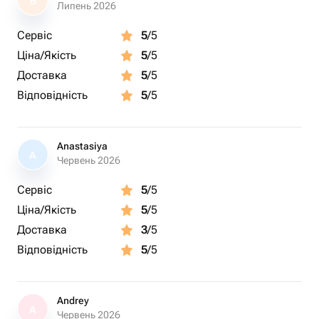
В
Заказав корзину с фруктами в Buyr Flowers, вы
Липень 2026
проявите внимание к родным и близким, подарите им
Сервіс
5
/5
вкусную и полезную заботу. Поверьте, такая шикарная
Ціна/Якість
5
/5
композиция не останется незамеченной! Доставка
заказов осуществляется в Ереване и Ереванской
Доставка
5
/5
области..
Відповідність
5
/5
Anastasiya
A
Червень 2026
Сервіс
5
/5
Ціна/Якість
5
/5
Доставка
3
/5
Відповідність
5
/5
Andrey
A
Червень 2026