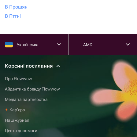
В Прошян
В Птгні
Українська
AMD
Корсині посилання
Про Flowwow
Айдентика бренду Flowwow
Медіа та партнерства
Карʼєра
Наш журнал
Центр допомоги