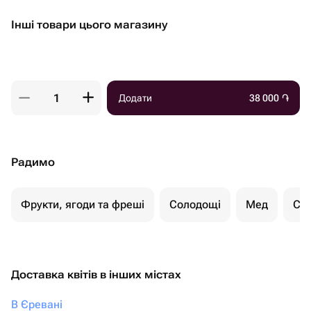
Інші товари цього магазину
Додати
38 000
֏
Радимо
Фрукти, ягоди та фреші
Солодощі
Мед
Су
Доставка квітів в інших містах
В Єревані