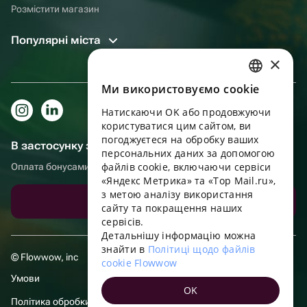
Розмістити магазин
Популярні міста
×
Ми використовуємо cookie
RUSSIAN
Натискаючи OK або продовжуючи
ENGLISH
користуватися цим сайтом, ви
UKRAINIAN
погоджуєтеся на обробку ваших
В застосунку зручніше!
персональних даних за допомогою
PORTUGUESE
файлів cookie, включаючи сервіси
Оплата бонусами, самовивіз, зручний чат підтримки
«Яндекс Метрика» та «Top Mail.ru»,
SPANISH
з метою аналізу використання
Завантажити додаток
сайту та покращення наших
HUNGARIAN
сервісів.
ITALIAN
Детальнішу інформацію можна
знайти в
Політиці щодо файлів
FRENCH
© Flowwow, inc
cookie Flowwow
TURKISH
Умови
OK
GERMAN
Політика обробки даних