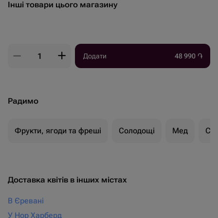
Інші товари цього магазину
Додати
48 990
֏
Радимо
Фрукти, ягоди та фреші
Солодощі
Мед
Су
Доставка квітів в інших містах
В Єревані
У Нор Харберд