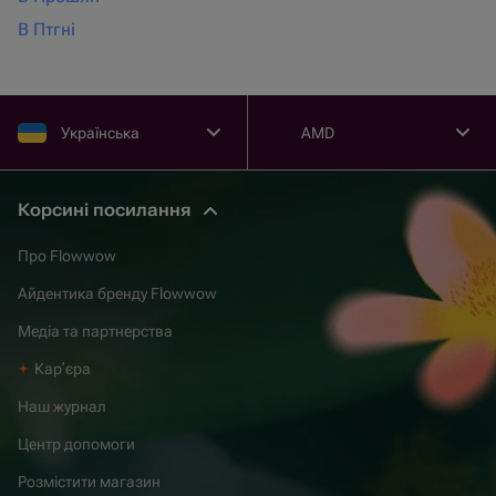
В Птгні
Українська
AMD
Корсині посилання
Про Flowwow
Айдентика бренду Flowwow
Медіа та партнерства
Карʼєра
Наш журнал
Центр допомоги
Розмістити магазин