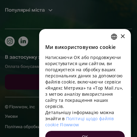
Популярні міста
×
Ми використовуємо cookie
RUSSIAN
В застосунку зручніше!
Натискаючи OK або продовжуючи
ENGLISH
користуватися цим сайтом, ви
Оплата бонусами, самовивіз, зручний чат підтримки
UKRAINIAN
погоджуєтеся на обробку ваших
персональних даних за допомогою
PORTUGUESE
файлів cookie, включаючи сервіси
Завантажити додаток
«Яндекс Метрика» та «Top Mail.ru»,
SPANISH
з метою аналізу використання
сайту та покращення наших
HUNGARIAN
сервісів.
© Flowwow, inc
ITALIAN
Детальнішу інформацію можна
Умови
знайти в
Політиці щодо файлів
FRENCH
cookie Flowwow
Політика обробки даних
TURKISH
OK