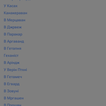
У Касах
Канакераван
В Мерцаван
В Джрвеж
В Паракар
В Аргаванд
В Гетапня
Геханіст
В Аріндж
У Верін Птхні
В Гетамеч
В Егвард
В Зовуні
В Мргашен
В Прошян