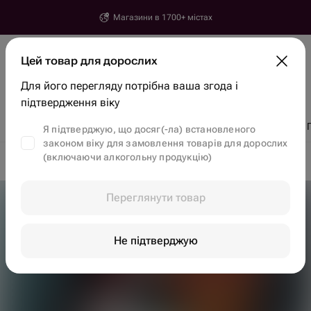
Магазини в 1700+ містах
Єреван
Цей товар для дорослих
Місто, вулиця, будинок
Для його перегляду потрібна ваша згода і
Знайти товари та магазини
підтвердження віку
Знижки
Тренди
Квіти
Бенто торти
Полуниця в шоколаді
Я підтверджую, що досяг(-ла) встановленого
законом віку для замовлення товарів для дорослих
(включаючи алкогольну продукцію)
Доставка квітів в Єревані
Смачні набори в Єревані
Переглянути товар
Не підтверджую