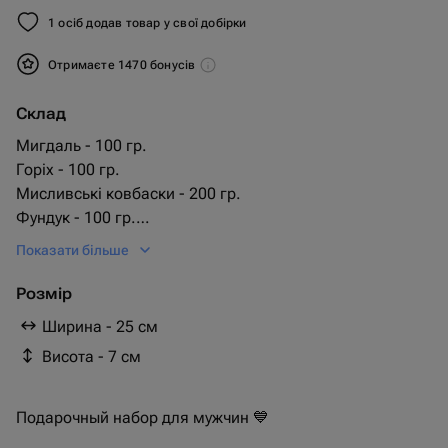
1 осіб додав товар у свої добірки
Отримаєте 1470 бонусів
Склад
Мигдаль - 100 гр.
Горіх - 100 гр.
Мисливські ковбаски - 200 гр.
Фундук - 100 гр.
макадамія - 100 гр.
Показати більше
прошутто - 100 гр.
чоризотти мини упаковка - 50 гр.
Розмір
jameson 0.35l - 1 шт.
Ширина - 25 см
сыр «veldhuyzen pesto verde” - 100 гр.
Висота - 7 см
сыр «veldhuyzen basiron pesto” - 100 гр.
сыр «dorblu” - 100 гр.
casademont mini fuet колбас - 90 гр.
Подарочный набор для мужчин 💙