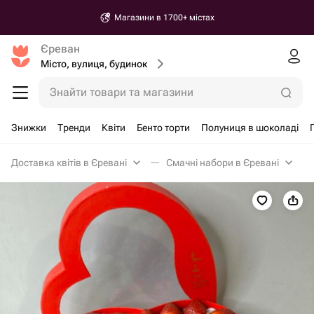
Магазини в 1700+ містах
Єреван
Місто, вулиця, будинок
Знайти товари та магазини
Знижки
Тренди
Квіти
Бенто торти
Полуниця в шоколаді
Доставка квітів в Єревані
Смачні набори в Єревані