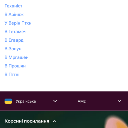
Геханіст
В Аріндж
У Верін Птхні
В Гетамеч
В Егвард
В Зовуні
В Мргашен
В Прошян
В Птгні
Українська
AMD
Корсині посилання