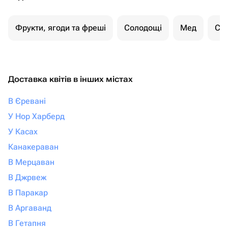
Фрукти, ягоди та фреші
Солодощі
Мед
Су
Доставка квітів в інших містах
В Єревані
У Нор Харберд
У Касах
Канакераван
В Мерцаван
В Джрвеж
В Паракар
В Аргаванд
В Гетапня