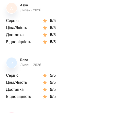
удовольствием помогут подобрать ваш лучший
Asya
A
подарок.
Липень 2026
Сервіс
5
/5
Ціна/Якість
5
/5
Доставка
5
/5
Відповідність
5
/5
Roza
R
Липень 2026
Сервіс
5
/5
Ціна/Якість
5
/5
Доставка
5
/5
Відповідність
5
/5