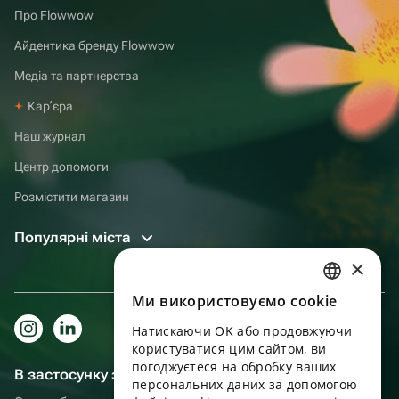
Про Flowwow
Айдентика бренду Flowwow
Медіа та партнерства
Карʼєра
Наш журнал
Центр допомоги
Розмістити магазин
Популярні міста
×
Ми використовуємо cookie
RUSSIAN
Натискаючи OK або продовжуючи
ENGLISH
користуватися цим сайтом, ви
UKRAINIAN
погоджуєтеся на обробку ваших
В застосунку зручніше!
персональних даних за допомогою
PORTUGUESE