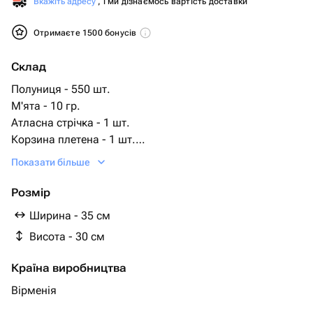
Вкажіть адресу
, і ми дізнаємось вартість доставки
Отримаєте 1500 бонусів
Склад
Полуниця - 550 шт.
М'ята - 10 гр.
Атласна стрічка - 1 шт.
Корзина плетена - 1 шт.
Лохина - 70 шт.
Показати більше
Черешня - 280 шт.
черешня темная - 300 шт.
Розмір
Ширина - 35 см
Висота - 30 см
Країна виробництва
Вірменія