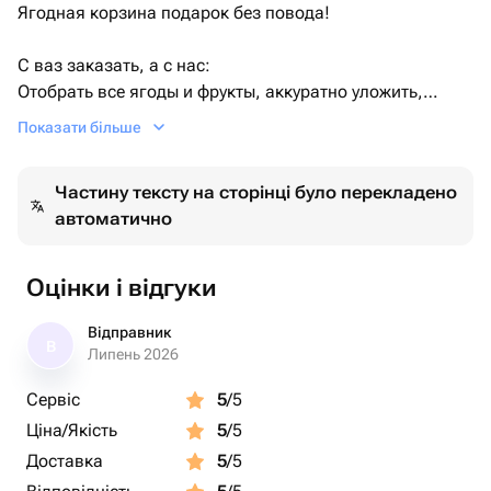
Ягодная корзина подарок без повода!
С ваз заказать, а с нас:
Отобрать все ягоды и фрукты, аккуратно уложить,
красиво упаковать и бережно доставить до двери! ❤️
Показати більше
Вес корзины 1.2кг
Частину тексту на сторінці було перекладено
автоматично
Подарочная упаковка, красивый бант и открытка
входит в стоимость!
Оцінки і відгуки
Наш рейтинг 5 🌟действительно оправдан так, как мы
стараемся для каждого клиента! 👌🏻
Відправник
В
Липень 2026
Мы учтем все ваши дополнительные пожелания!
Сервіс
5
/5
Ціна/Якість
5
/5
Мы открыто для общения с нашими клиентами
(друзьями)
Доставка
5
/5