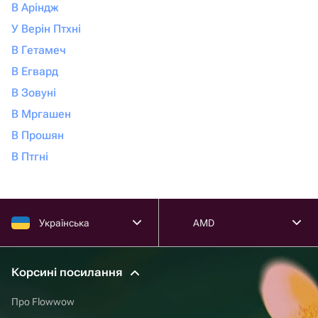
В Аріндж
У Верін Птхні
В Гетамеч
В Егвард
В Зовуні
В Мргашен
В Прошян
В Птгні
Українська
AMD
Корсині посилання
Про Flowwow