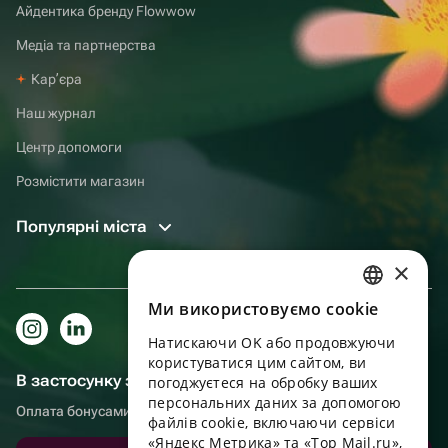
Айдентика бренду Flowwow
Медіа та партнерства
Карʼєра
Наш журнал
Центр допомоги
Розмістити магазин
Популярні міста
×
Ми використовуємо cookie
RUSSIAN
Натискаючи OK або продовжуючи
ENGLISH
користуватися цим сайтом, ви
В застосунку зручніше!
UKRAINIAN
погоджуєтеся на обробку ваших
персональних даних за допомогою
Оплата бонусами, самовивіз, зручний чат підтримки
PORTUGUESE
файлів cookie, включаючи сервіси
«Яндекс Метрика» та «Top Mail.ru»,