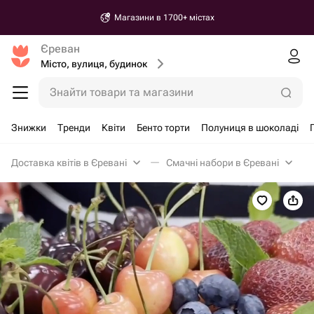
Магазини в 1700+ містах
Єреван
Місто, вулиця, будинок
Знайти товари та магазини
Знижки
Тренди
Квіти
Бенто торти
Полуниця в шоколаді
Доставка квітів в Єревані
Смачні набори в Єревані