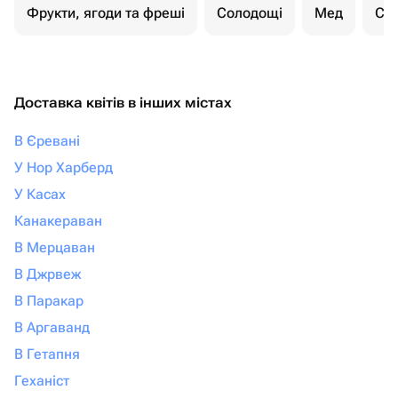
Фрукти, ягоди та фреші
Солодощі
Мед
Су
Доставка квітів в інших містах
В Єревані
У Нор Харберд
У Касах
Канакераван
В Мерцаван
В Джрвеж
В Паракар
В Аргаванд
В Гетапня
Геханіст