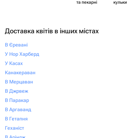
та пекарні
кульки
Доставка квітів в інших містах
В Єревані
У Нор Харберд
У Касах
Канакераван
В Мерцаван
В Джрвеж
В Паракар
В Аргаванд
В Гетапня
Геханіст
В Аріндж