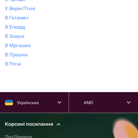
У Верін Птхні
В Гетамеч
В Егвард
В Зовуні
В Мргашен
В Прошян
В Птгні
Українська
AMD
Корсині посилання
Про Flowwow