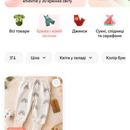
клієнтів у 30 країнах світу
Всі товари
Брюки і комбі​
Джинси
Сукні, спідниці
незони
та сарафани
Ціна
Квіти у складі
Колір букет