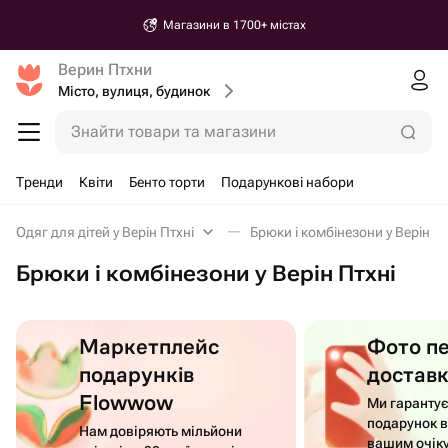
Магазини в 1700+ містах
Верин Птхни
Місто, вулиця, будинок
Знайти товари та магазини
Тренди
Квіти
Бенто торти
Подарункові набори
Одяг для дітей у Верін Птхні
Брюки і комбінезони у Верін Пт
Брюки і комбінезони у Верін Птхні
Маркетплейс
Фото п
подарунків
достав
Flowwow
Ми гаранту
подарунок в
Нам довіряють мільйони
вашим очік