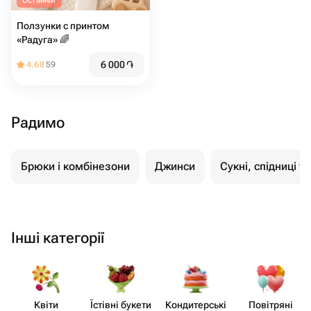
Останній
Ползунки с принтом
«Радуга» 🌈
6 000
֏
4.68
59
Радимо
Брюки і комбінезони
Джинси
Сукні, спідниці т
Інші категорії
Квіти
Їстівні букети
Кондит​ерські
Повітряні