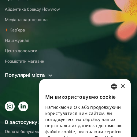
Айдентика бренду Flowwow
Медіа та партнерства
Карʼєра
Наш журнал
Центр допомоги
Розмістити магазин
Популярні міста
×
Ми використовуємо cookie
RUSSIAN
Натискаючи OK або продовжуючи
ENGLISH
користуватися цим сайтом, ви
UKRAINIAN
погоджуєтеся на обробку ваших
В застосунку зручніше!
персональних даних за допомогою
PORTUGUESE
файлів cookie, включаючи сервіси
Оплата бонусами, самовивіз, зручний чат підтримки