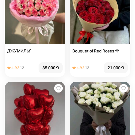
ДЖУМИЛЬЯ
Bouquet of Red Roses 🌹
35 000
֏
21 000
֏
4.92
12
4.92
12