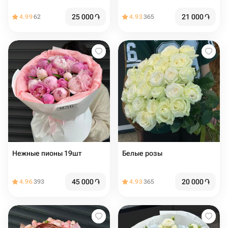
25 000
֏
21 000
֏
4.99
62
4.93
365
Нежные пионы 19шт
Белые розы
45 000
֏
20 000
֏
4.96
393
4.93
365