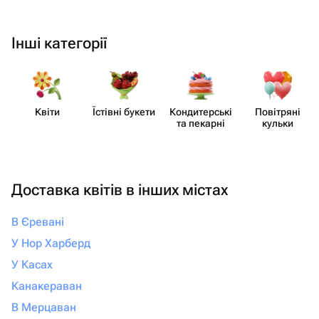
Інші категорії
Квіти
Їстівні букети
Кондит​ерські
Повітряні
та пекарні
кульки
Доставка квітів в інших містах
В Єревані
У Нор Харберд
У Касах
Канакераван
В Мерцаван