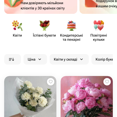
подарунок в
Нам довіряють мільйони
вашим очік
клієнтів у 30 країнах світу
Квіти
Їстівні букети
Кондит​ерські
Повітряні
Щ
та пекарні
кульки
Ціна
Квіти у складі
Колір букет