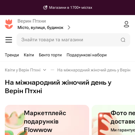
Магазини в 1700+ містах
Верин Птхни
Місто, вулиця, будинок
Знайти товари та магазини
Тренди
Квіти
Бенто торти
Подарункові набори
Квіти у Верін Птхні
На міжнародний жіночий день у Верін П
На міжнародний жіночий день у
Верін Птхні
Маркетплейс
Фото п
подарунків
достав
Flowwow
Ми гаранту