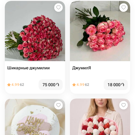
Шикарные джумилии
ДжумилЯ
75 000
֏
18 000
֏
4.99
62
4.99
62