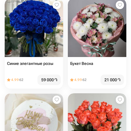
Синие элегантные розы
Букет Весна
59 000
֏
21 000
֏
4.99
62
4.99
62