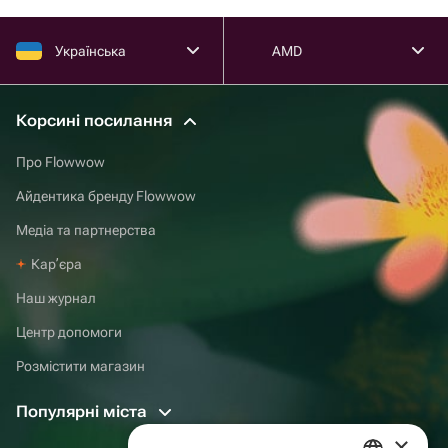
Українська
AMD
Корсині посилання
Про Flowwow
Айдентика бренду Flowwow
Медіа та партнерства
Карʼєра
Наш журнал
Центр допомоги
Розмістити магазин
Популярні міста
×