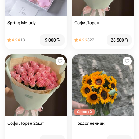
Spring Melody
Софи Лорен
9 000
֏
28 500
֏
4.94
13
4.96
327
Останній
Софи Лорен 25шт
Подсолнечник