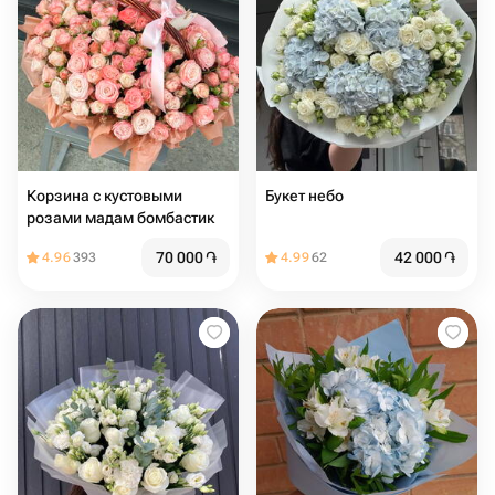
Корзина с кустовыми
Букет небо
розами мадам бомбастик
70 000
֏
42 000
֏
4.96
393
4.99
62