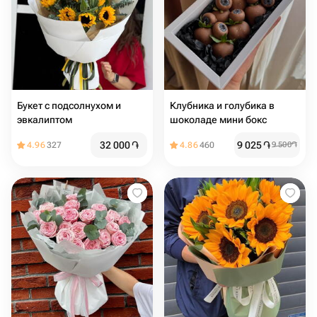
Букет с подсолнухом и
Клубника и голубика в
эвкалиптом
шоколаде мини бокс
32 000
֏
9 025
֏
4.96
327
4.86
460
9 500
֏