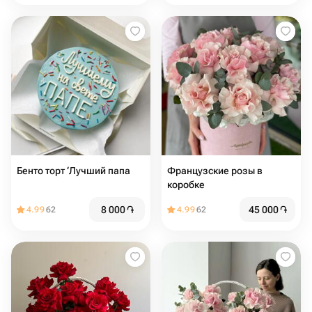
Бенто торт ‘Лучший папа
Французские розы в
коробке
8 000
֏
45 000
֏
4.99
62
4.99
62