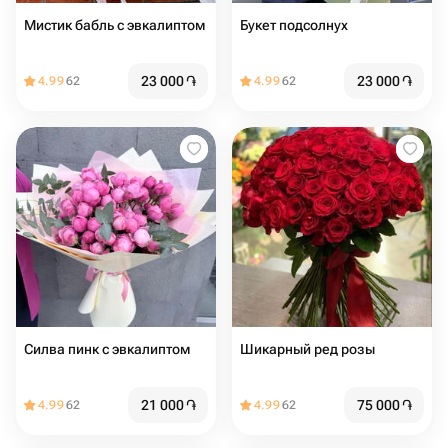
Мистик бабль с эвкалиптом
Букет подсолнух
23 000
֏
23 000
֏
4.99
62
4.99
62
Силва пинк с эвкалиптом
Шикарный ред розы
21 000
֏
75 000
֏
4.99
62
4.99
62