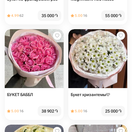
35 000
֏
55 000
֏
4.99
62
5.00
16
БУКЕТ БАББЛ
Букет хризантемы🩷
38 902
֏
25 000
֏
5.00
16
5.00
16