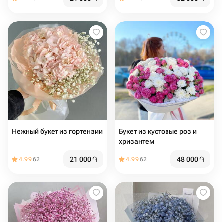
Нежный букет из гортензии
Букет из кустовые роз и
хризантем
21 000
֏
48 000
֏
4.99
62
4.99
62