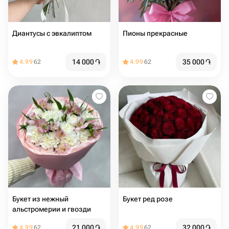
Диантусы с эвкалиптом
Пионы прекрасные
14 000
֏
35 000
֏
4.99
62
4.99
62
Букет из нежный
Букет ред розе
альстромерии и гвозди
21 000
֏
32 000
֏
4.99
62
4.99
62