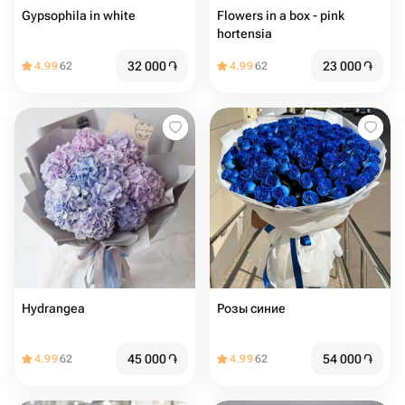
Gypsophila in white
Flowers in a box - pink
hortensia
32 000
֏
23 000
֏
4.99
62
4.99
62
Hydrangea
Розы синие
45 000
֏
54 000
֏
4.99
62
4.99
62