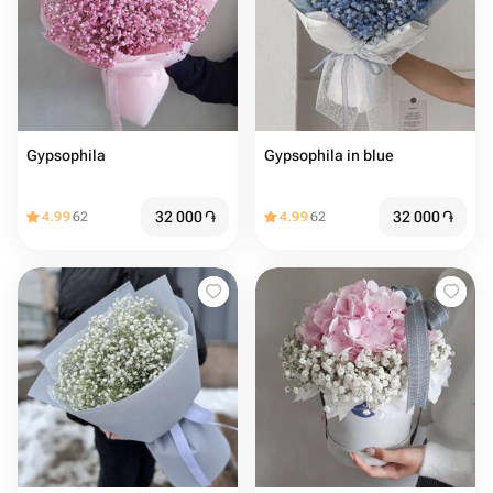
Gypsophila
Gypsophila in blue
32 000
֏
32 000
֏
4.99
62
4.99
62