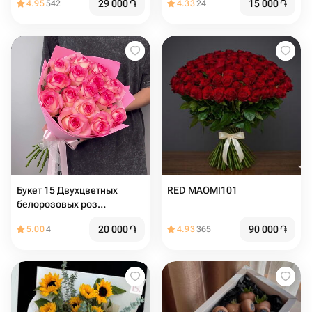
29 000
֏
15 000
֏
4.95
542
4.33
24
Букет 15 Двухцветных
RED MAOMI101
белорозовых роз
Джумилия
20 000
֏
90 000
֏
5.00
4
4.93
365