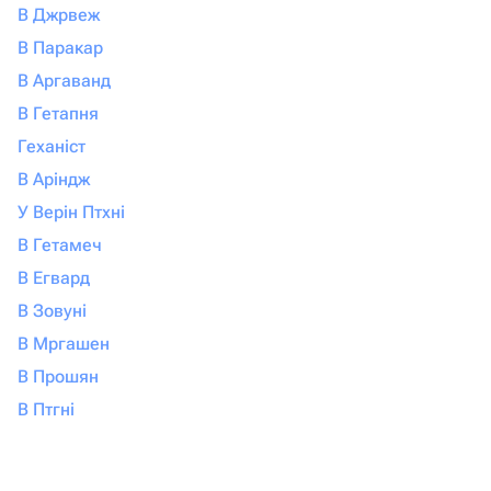
В Джрвеж
В Паракар
В Аргаванд
В Гетапня
Геханіст
В Аріндж
У Верін Птхні
В Гетамеч
В Егвард
В Зовуні
В Мргашен
В Прошян
В Птгні