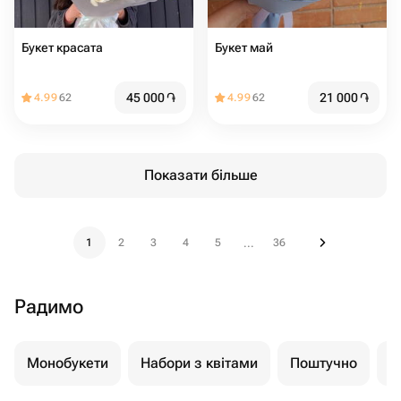
Букет красата
Букет май
45 000
֏
21 000
֏
4.99
62
4.99
62
Показати більше
1
2
3
4
5
36
...
Радимо
Монобукети
Набори з квітами
Поштучно
К