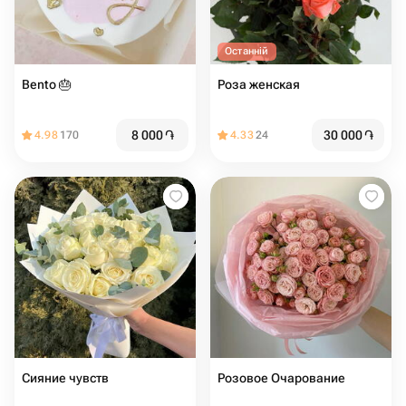
Останній
Bento 🎂
Роза женская
8 000
֏
30 000
֏
4.98
170
4.33
24
Сияние чувств
Розовое Очарование