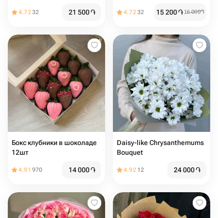
21 500
֏
15 200
֏
4.72
32
4.72
32
16 000
֏
Бокс клубники в шоколаде
Daisy-like Chrysanthemums
12шт
Bouquet
14 000
֏
24 000
֏
4.91
970
4.92
12