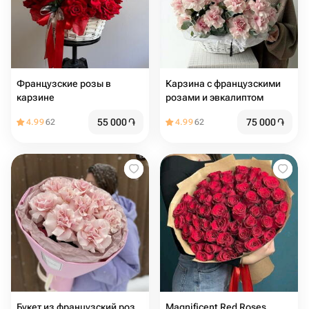
Французские розы в
Карзина с французскими
карзине
розами и эвкалиптом
55 000
֏
75 000
֏
4.99
62
4.99
62
Букет из французский роз
Magnificent Red Roses