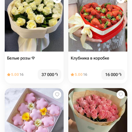
Белые розы 🌹
Клубника в коробке
37 000
֏
16 000
֏
5.00
16
5.00
16