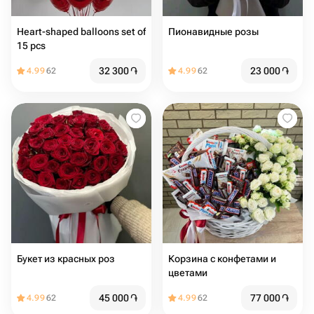
Heart-shaped balloons set of
Пионавидные розы
15 pcs
32 300
֏
23 000
֏
4.99
62
4.99
62
Букет из красных роз
Корзина с конфетами и
цветами
45 000
֏
77 000
֏
4.99
62
4.99
62