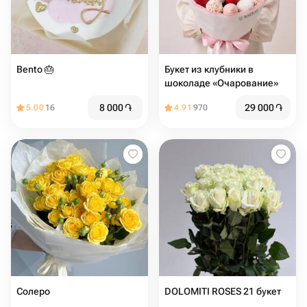
Bento 🎂
Букет из клубники в
шоколаде «Очарование»
8 000
֏
29 000
֏
5.00
16
4.91
970
Солеро
DOLOMITI ROSES 21 букет