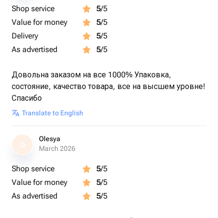
Shop service
5
/5
Value for money
5
/5
Delivery
5
/5
As advertised
5
/5
Довольна заказом на все 1000% Упаковка,
состояние, качество товара, все на высшем уровне!
Спасибо
Translate to English
Olesya
O
March 2026
Shop service
5
/5
Value for money
5
/5
As advertised
5
/5