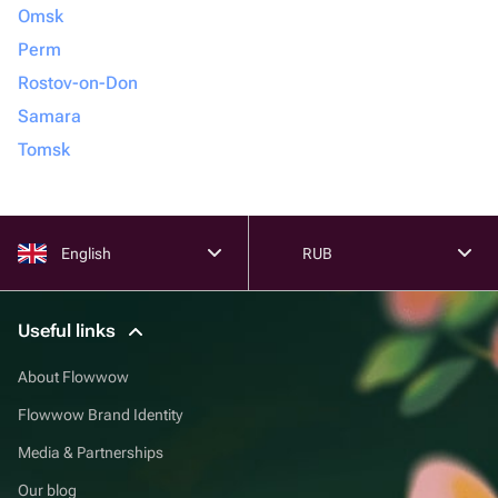
Omsk
Perm
Rostov-on-Don
Samara
Tomsk
English
RUB
Useful links
About Flowwow
Flowwow Brand Identity
Media & Partnerships
Our blog