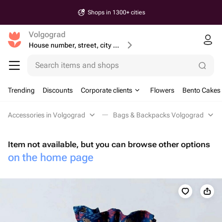
Shops in 1300+ cities
Volgograd
House number, street, city or postcode
Search items and shops
Trending
Discounts
Corporate clients
Flowers
Bento Cakes
Accessories in Volgograd
Bags & Backpacks Volgograd
Item not available, but you can browse other options
on the home page