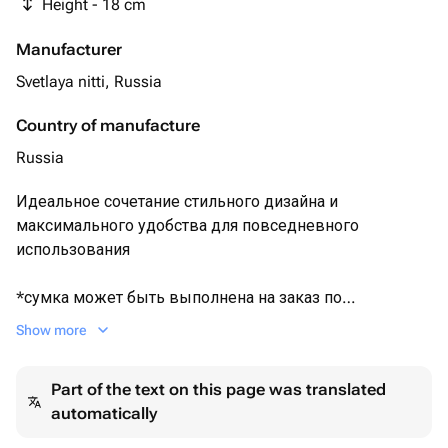
Height - 18 cm
Manufacturer
Svetlaya nitti, Russia
Country of manufacture
Russia
Идеальное сочетание стильного дизайна и
максимального удобства для повседневного
использования
*сумка может быть выполнена на заказ по
индивидуальным размерам и цвету. Срок
Show more
изготовления увеличен из-за большого количества
заказов. На данный момент заказ будет выполнен не
Part of the text on this page was translated
ранее конца октября 2026г. Благодарю за понимание.
automatically
Важно! товар находится в Москве и будет отправлен