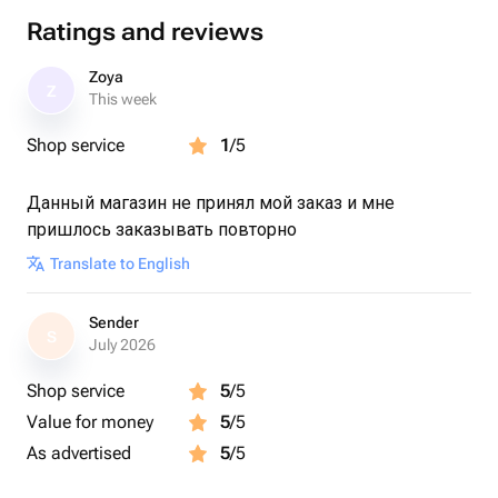
доставкой на удобный вам адрес и пункт выдачи.
Ratings and reviews
Благодарю за понимание
Zoya
Z
This week
Shop service
1
/5
Данный магазин не принял мой заказ и мне
пришлось заказывать повторно
Translate to English
Sender
S
July 2026
Shop service
5
/5
Value for money
5
/5
As advertised
5
/5