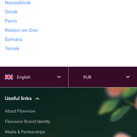
Novosibirsk
Omsk
Perm
Rostov-on-Don
Samara
Tomsk
English
RUB
Useful links
About Flowwow
Flowwow Brand Identity
Media & Partnerships