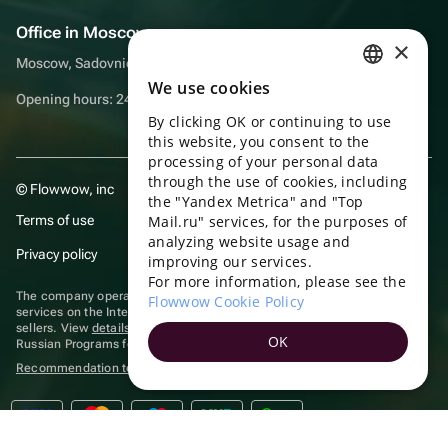
Office in Moscow
×
Moscow, Sadovnicheskaya embankment, 9, room 2/3
We use cookies
RUSSIAN
Opening hours: 24/7
By clicking OK or continuing to use
ENGLISH
this website, you consent to the
UKRAINIAN
processing of your personal data
through the use of cookies, including
© Flowwow, inc
PORTUGUESE
the "Yandex Metrica" and "Top
Terms of use
Mail.ru" services, for the purposes of
SPANISH
analyzing website usage and
Privacy policy
improving our services.
HUNGARIAN
For more information, please see the
ITALIAN
The company operates in the information technology sector, providing
Flowwow Cookie Policy
services on the Internet for placing offers (listings) of goods for sale by
sellers. View
details of software
included in the Unified Register of
FRENCH
OK
Russian Programs for Electronic Computers and Databases.
TURKISH
Recommendation technologies
are applied
GERMAN
POLISH