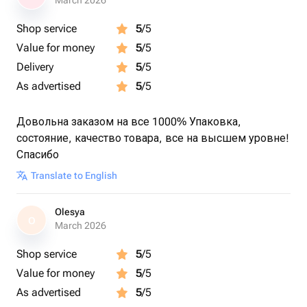
March 2026
Shop service
5
/5
Value for money
5
/5
Delivery
5
/5
As advertised
5
/5
Довольна заказом на все 1000% Упаковка,
состояние, качество товара, все на высшем уровне!
Спасибо
Translate to English
Olesya
O
March 2026
Shop service
5
/5
Value for money
5
/5
As advertised
5
/5