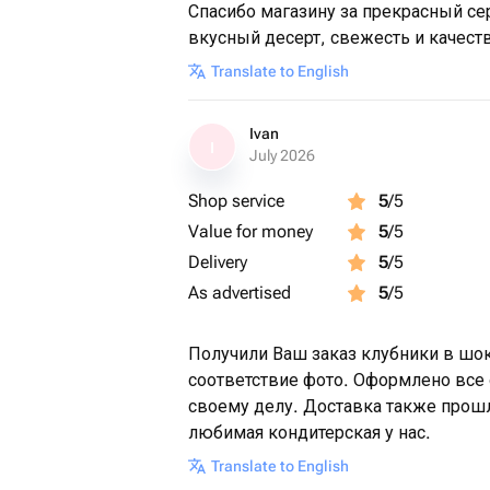
Спасибо магазину за прекрасный се
вкусный десерт, свежесть и качест
Translate to English
Ivan
I
July 2026
Shop service
5
/5
Value for money
5
/5
Delivery
5
/5
As advertised
5
/5
Получили Ваш заказ клубники в шоко
соответствие фото. Оформлено все 
своему делу. Доставка также прошл
любимая кондитерская у нас.
Translate to English