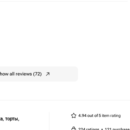
how all reviews (72)
4.94 out of 5
item rating
а, торты,
224
ratings
•
121
purchase