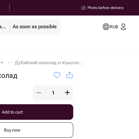
Photo before delivery
Klyazminskoe Reservoir Boarding House
As soon as possible
RUB
Дубайский шоколад in Klyazminskoe Reservoir Boarding House
колад
Add to cart
Buy now