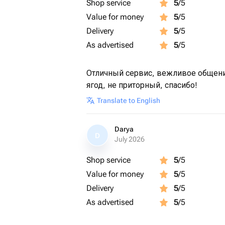
Shop service
5
/5
Value for money
5
/5
Delivery
5
/5
As advertised
5
/5
Отличный сервис, вежливое общение
ягод, не приторный, спасибо!
Translate to English
Darya
D
July 2026
Shop service
5
/5
Value for money
5
/5
Delivery
5
/5
As advertised
5
/5