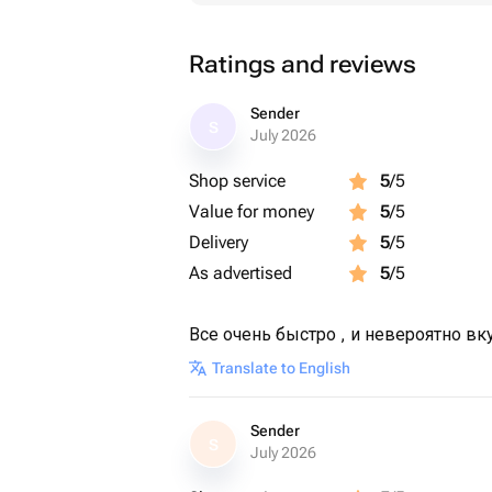
Ratings and reviews
Sender
S
July 2026
Shop service
5
/5
Value for money
5
/5
Delivery
5
/5
As advertised
5
/5
Все очень быстро , и невероятно вк
Translate to English
Sender
S
July 2026