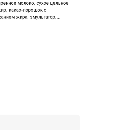
иренное молоко, сухое цельное
ир, какао-порошок с
анием жира, эмульгатор,
льгатор: Е476, натуральный
), тахина (кунжутная паста),
жареное тесто Катаифи,
нная, маракуйя
белый шоколад