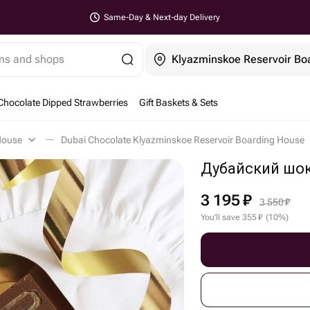
Same-Day & Next-day Delivery
ems and shops
Chocolate Dipped Strawberries
Gift Baskets & Sets
House
Dubai Chocolate Klyazminskoe Reservoir Boarding House
Дубайский шо
3 195
₽
3 550
₽
You'll save
355
₽
(
10
%
)