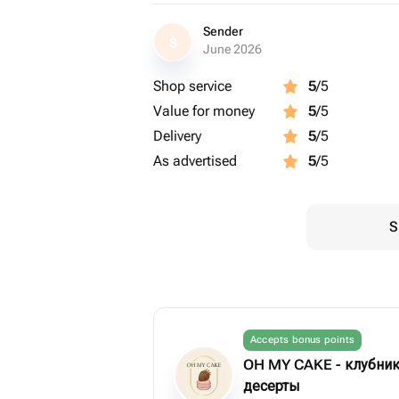
Sender
S
June 2026
Shop service
5
/5
Value for money
5
/5
Delivery
5
/5
As advertised
5
/5
S
Accepts bonus points
OH MY CAKE - клубник
десерты