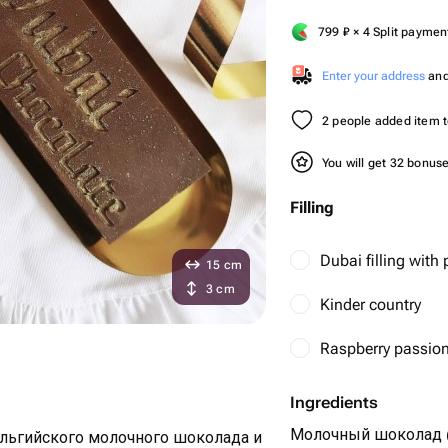
799
₽
× 4 Split paymen
Enter your address
and 
2 people added item to
You will get 32 bonus
Filling
Dubai filling with 
15 cm
3 cm
Kinder country
Raspberry passion 
Ingredients
Молочный шоколад (
ельгийского молочного шоколада и