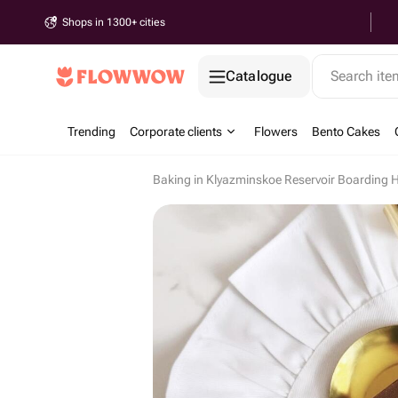
Shops in 1300+ cities
Catalogue
Search it
Trending
Corporate clients
Flowers
Bento Cakes
Baking in Klyazminskoe Reservoir Boarding 