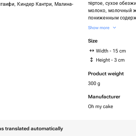
тёртое, сухое обезж
таифи, Киндер Кантри, Малина-
молоко, молочный ж
пониженным содерж
лецитины (соя), эму
Show more
ароматизатор: ваниль
фисташковая паста, 
Size
малина сублимирова
Width - 15 cm
сублимированная, 
Height - 3 cm
Product weight
300 g
Manufacturer
Oh my cake
as translated automatically