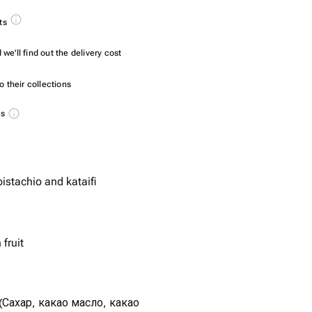
ts
we'll find out the delivery cost
 their collections
es
pistachio and kataifi
fruit
Сахар, какао масло, какао