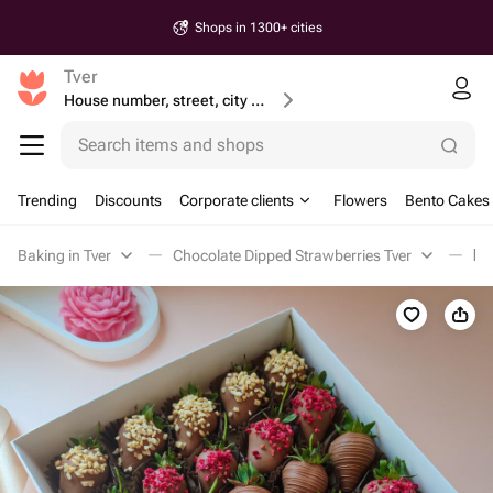
Shops in 1300+ cities
Tver
House number, street, city or postcode
Search items and shops
Trending
Discounts
Corporate clients
Flowers
Bento Cakes
Baking in Tver
Chocolate Dipped Strawberries Tver
Кл