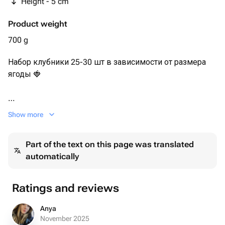
Height - 5 cm
Product weight
700 g
Набор клубники 25-30 шт в зависимости от размера
ягоды 🍓
Сочная и ароматная клубника в нежном молочном
Show more
шоколаде с сублимированной малиной и дробленым
арахисом.
Part of the text on this page was translated
automatically
Каждый набор мы упаковываем в белую эстетичную
коробочку с прозрачной крышкой, оформляем
лентой, кладём информационную карточку и
Ratings and reviews
отправляем в транпортировочном пакете.
Anya
Размер коробочки: 25×25×5 см.
November 2025