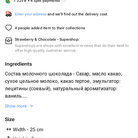
1 325
₽
× 4 Split payments
Enter your address
and we'll find out the delivery cost
4 people added item to their collections
Strawberry & Chocolate - Supershop.
Supershops are shops with excellent reviews that do their best to
offer high-quality customer service.
Ingredients
Состав молочного шоколада - Сахар, масло какао,
сухое цельное молоко, какао тертое, эмульгатор:
лецитины (соевый), натуральный ароматизатор:
ваниль.
Свежая клубника 25-30 шт
Show more
Сублимированная малина.
Size
Width - 25 cm