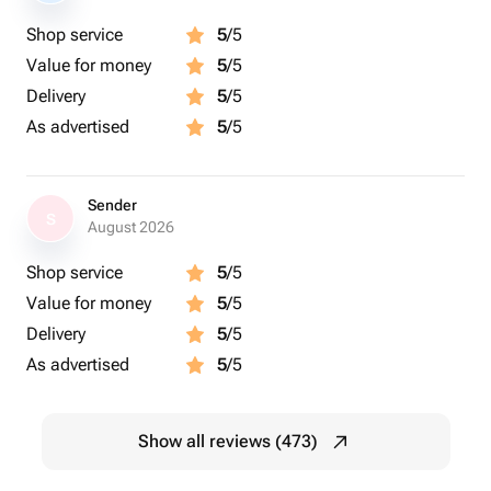
Shop service
5
/5
Value for money
5
/5
Delivery
5
/5
As advertised
5
/5
Sender
S
August 2026
Shop service
5
/5
Value for money
5
/5
Delivery
5
/5
As advertised
5
/5
Show all reviews (473)