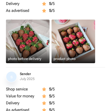
Delivery
5
/5
As advertised
5
/5
photo before delivery
product photo
Sender
S
July 2025
Shop service
5
/5
Value for money
5
/5
Delivery
5
/5
As advertised
5
/5