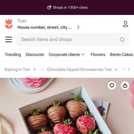
Shops in 1300+ cities
Tver
House number, street, city or postcode
Search items and shops
Trending
Discounts
Corporate clients
Flowers
Bento Cakes
Baking in Tver
Chocolate Dipped Strawberries Tver
Кл