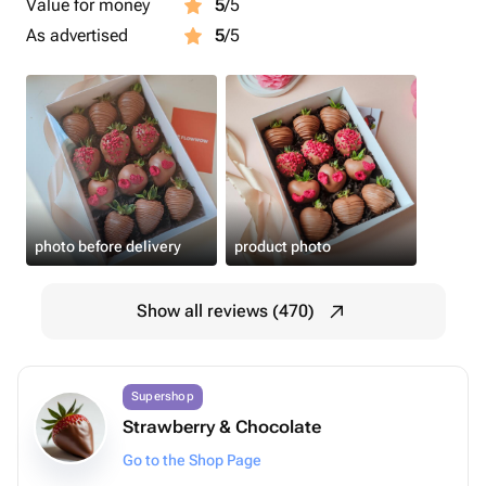
Value for money
5
/5
As advertised
5
/5
photo before delivery
product photo
Show all reviews (470)
Supershop
Strawberry & Chocolate
Go to the Shop Page