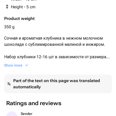
Height - 5 cm
Product weight
350 g
Сочная и ароматная клубника в нежном молочном
шоколаде с сублимированной малиной и инжиром.
Набор клубники 12-16 шт в зависимости от размера
ягоды 🍓
Show more
Каждый набор мы упаковываем в белую эстетичную
Part of the text on this page was translated
коробочку с прозрачной крышкой, оформляем
automatically
лентой, кладём информационную карточку и
отправляем в крафтовом пакете.
Ratings and reviews
Размер коробочки: 15×20×5 см.
Sender